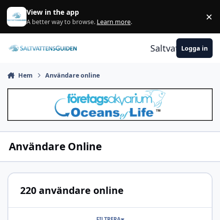
Gå till innehåll
View in the app
×
A
A better way to browse.
Learn more
.
Saltvattensguid
Logga in
Hem
Användare online
Användare Online
220 användare online
FILTRERA