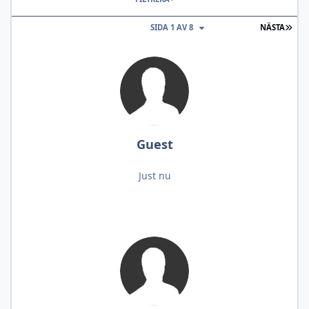
SIST
SIDA 1 AV 8
NÄSTA
Guest
Just nu