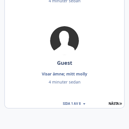
4 minuter sedan
Guest
Visar ämne; mitt molly
4 minuter sedan
SIST
SIDA 1 AV 8
NÄSTA