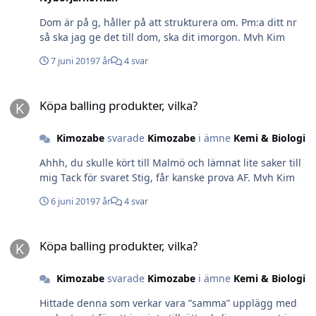
Dom är på g, håller på att strukturera om. Pm:a ditt nr
så ska jag ge det till dom, ska dit imorgon. Mvh Kim
7 juni 2019
7 år
4 svar
Köpa balling produkter, vilka?
Köpa balling produkter, vilka?
Kimozabe
svarade
Kimozabe
i ämne
Kemi & Biologi
Ahhh, du skulle kört till Malmö och lämnat lite saker till
mig Tack för svaret Stig, får kanske prova AF. Mvh Kim
6 juni 2019
7 år
4 svar
Köpa balling produkter, vilka?
Köpa balling produkter, vilka?
Kimozabe
svarade
Kimozabe
i ämne
Kemi & Biologi
Hittade denna som verkar vara ”samma” upplägg med