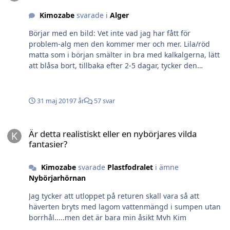
Kimozabe
svarade i
Alger
Börjar med en bild: Vet inte vad jag har fått för
problem-alg men den kommer mer och mer. Lila/röd
matta som i början smälter in bra med kalkalgerna, lätt
att blåsa bort, tillbaka efter 2-5 dagar, tycker den
försvinner under natten eller så är det bara att fen syns
mindre då när jag lyser med ficklampa. Började med lite
på revpelaren för att nu komma över allt. Även på
31 maj 2019
7 år
57 svar
sandbotten där den tidigare aldrig varit. Edit: Inte säker
men tror nästan det började när min sandbotten
Är detta realistiskt eller en nybörjares vilda fantasier?
slutade få bruna beläggningar (kiselalger?) Bifogar även
Är detta realistiskt eller en nybörjares vilda
min senaste mätning, har noterat att jag alltid får lägre
fantasier?
värde än tritonlab på magnesium så gissar på 1290-
1320: Hanna ULR, Salifert på resten. Tips, idéer på vad
Kimozabe
svarade
Plastfodralet
i ämne
det kan vara och hur jag ska bli kvitt det? Börja med ett
Nybörjarhörnan
Triton n-doc test eller vad det nu heter? Mvh Kim
Jag tycker att utloppet på returen skall vara så att
häverten bryts med lagom vattenmängd i sumpen utan
borrhål.....men det är bara min åsikt Mvh Kim