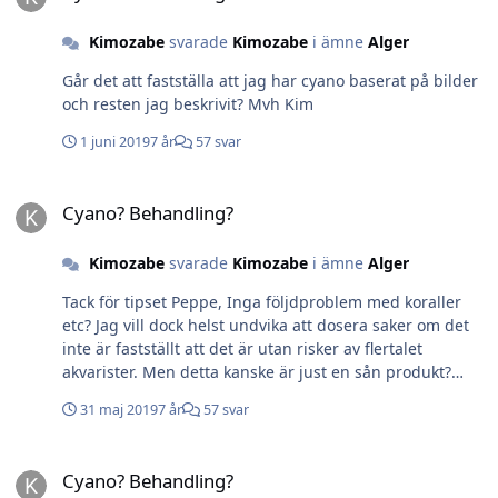
Kimozabe
svarade
Kimozabe
i ämne
Alger
Går det att fastställa att jag har cyano baserat på bilder
och resten jag beskrivit? Mvh Kim
1 juni 2019
7 år
57 svar
Cyano? Behandling?
Cyano? Behandling?
Kimozabe
svarade
Kimozabe
i ämne
Alger
Tack för tipset Peppe, Inga följdproblem med koraller
etc? Jag vill dock helst undvika att dosera saker om det
inte är fastställt att det är utan risker av flertalet
akvarister. Men detta kanske är just en sån produkt?
Kommer nog fortsätta störa algerna och få tag på ett
31 maj 2019
7 år
57 svar
triton test för att se om dom kan fastställa nån orsak till
mitt problem. Mvh Kim
Cyano? Behandling?
Cyano? Behandling?