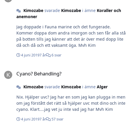
Kimozabe
svarade
Kimozabe
i ämne
Koraller och
anemoner
Jag doppade i Fauna marine och det fungerade.
Kommer doppa dom andra imorgon och sen får alla stå
på botten tills jag känner att det är över med dopp lite
då och då och ett vaksamt öga. Mvh Kim
4 juni 2019
7 år
6 svar
Cyano? Behandling?
Cyano? Behandling?
Kimozabe
svarade
Kimozabe
i ämne
Alger
Nix. Hjälper uvc? Jag har en som jag kan plugga in men
om jag förstått det rätt så hjälper uvc mot dino och inte
cyano. Klart....jag vet ju inte vad jag har Mvh Kim
4 juni 2019
7 år
57 svar