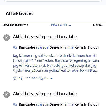
All aktivitet
FÖRSTA SIDAN
S
FÖREGÅENDE SIDA
SIDA 6 AV 85
NÄSTA
Aktivt kol vs väteperoxid i oxydator
Aktivt kol vs väteperoxid i oxydator
Kimozabe
svarade
Dimorb
i ämne
Kemi & Biologi
Jag känner mig väl kanske inte direkt lat men har ett
helsike att få ”rent” kolen. Bara därför egentligen som
jag vill köra utan kol. Har väldigt enkel setup där jag
trycker ner påsen i en pelletsreaktor utan lock, filter,
plattor som skapar turbulens etc. Men att rengöra kolen
10 juni 2019
7 år
21 svar
är en pina och det går åt mängder med osmosvatten
utan att jag egentligen ser nåt slut på snaffs som
Aktivt kol vs väteperoxid i oxydator
kommer i spannen med vatten som jag ”tepåsar”
Aktivt kol vs väteperoxid i oxydator
mediapåsen i. Intressant att jod absorberas av kolet,
har rätt lågt jod trots att jag tillsätter det dagligen via
Kimozabe
svarade
Dimorb
i ämne
Kemi & Biologi
balling. Kan vara en anledning kanske...... Mvh Kim