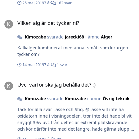
25 maj 2019
7 år
162 svar
Vilken alg är det tycker ni?
Vilken alg är det tycker ni?
Kimozabe
svarade
jarecki68
i ämne
Alger
Kalkalger kombinerat med annat smått som kirurgen
tycker om?
14 maj 2019
7 år
1 svar
Uvc, varför ska jag behålla det? :)
Uvc, varför ska jag behålla det? :)
Kimozabe
svarade
Kimozabe
i ämne
Övrig teknik
Tack för alla svar Lasse och Stig. @Lasse vill inte ha
oxidatorn inne i visningsdelen, tror inte det hade blivit
snyggt 39w uvc från deltec är extremt platskrävande
och kör därför inte med det längre, hade gärna sluppit
köra med det även i fortsättningen men behåller det