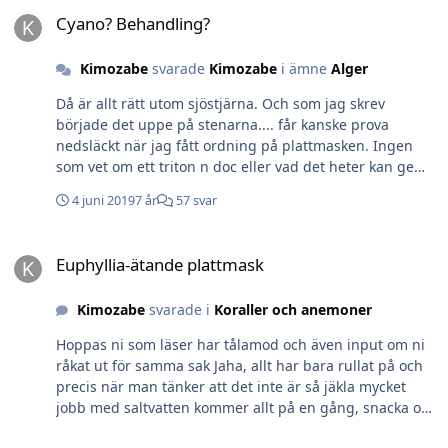
Cyano? Behandling?
Cyano? Behandling?
Kimozabe
svarade
Kimozabe
i ämne
Alger
Då är allt rätt utom sjöstjärna. Och som jag skrev
började det uppe på stenarna.... får kanske prova
nedsläckt när jag fått ordning på plattmasken. Ingen
som vet om ett triton n doc eller vad det heter kan ge
ledtrådar på vad som är fel? Mvh Kim
4 juni 2019
7 år
57 svar
Euphyllia-ätande plattmask
Euphyllia-ätande plattmask
Kimozabe
svarade i
Koraller och anemoner
Hoppas ni som läser har tålamod och även input om ni
råkat ut för samma sak Jaha, allt har bara rullat på och
precis när man tänker att det inte är så jäkla mycket
jobb med saltvatten kommer allt på en gång, snacka om
att ”jinxa” Cyano/dino (vet inte riktigt vad jag har)