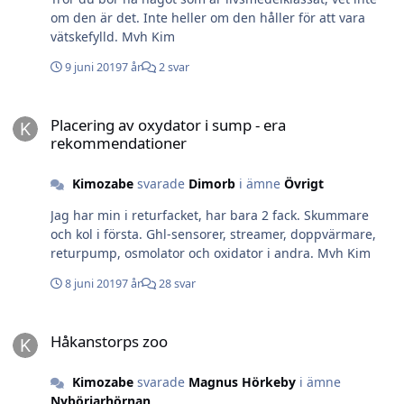
om den är det. Inte heller om den håller för att vara
vätskefylld. Mvh Kim
9 juni 2019
7 år
2 svar
Placering av oxydator i sump - era rekommendationer
Placering av oxydator i sump - era
rekommendationer
Kimozabe
svarade
Dimorb
i ämne
Övrigt
Jag har min i returfacket, har bara 2 fack. Skummare
och kol i första. Ghl-sensorer, streamer, doppvärmare,
returpump, osmolator och oxidator i andra. Mvh Kim
8 juni 2019
7 år
28 svar
Håkanstorps zoo
Håkanstorps zoo
Kimozabe
svarade
Magnus Hörkeby
i ämne
Nybörjarhörnan