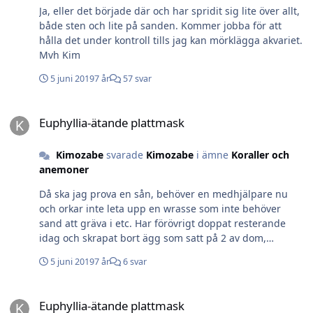
Ja, eller det började där och har spridit sig lite över allt,
både sten och lite på sanden. Kommer jobba för att
hålla det under kontroll tills jag kan mörklägga akvariet.
Mvh Kim
5 juni 2019
7 år
57 svar
Euphyllia-ätande plattmask
Euphyllia-ätande plattmask
Kimozabe
svarade
Kimozabe
i ämne
Koraller och
anemoner
Då ska jag prova en sån, behöver en medhjälpare nu
och orkar inte leta upp en wrasse som inte behöver
sand att gräva i etc. Har förövrigt doppat resterande
idag och skrapat bort ägg som satt på 2 av dom,
återstår att se var detta kommer sluta Tänker inte
5 juni 2019
7 år
6 svar
enbart på pengarna utan även på att jag kanske inte får
tag på några av dom igen. Är nästan säker på att en
Euphyllia-ätande plattmask
kommer gå under..... Mvh Kim
Euphyllia-ätande plattmask