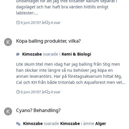
undantaget för att jag inte tillsätter kalium separat i
dagsläget och har haft bra värden hittills enligt
labtester:
https://aquaforest.eu/en/product/components-strong/
6 juni 2019
7 år
4 svar
Mvh Kim
Köpa balling produkter, vilka?
Köpa balling produkter, vilka?
Kimozabe
svarade i
Kemi & Biologi
Lite skum titel men idag har jag balling från Stig men
han skickar inte längre så nu behöver jag köpa en
annan leverantörs. Har på företagsakvarium hittat Mg,
Cal och KH från både tritonlab och Aquaforest men vet
inte om dom är exakt samma så jag kan blanda som
6 juni 2019
7 år
4 svar
tidigare och lika lättlösta. Även mineralsalt från
Aquaforest. Om dom nu är samma som Stigs, var hittar
Cyano? Behandling?
jag tillsatserna som motsvarar jod, strontium-barium
Cyano? Behandling?
och tungmetaller. Jod är det mest akuta då jag bara har
till några mixer till. Taggar dig @stigigemla Mvh Kim
Kimozabe
svarade
Kimozabe
i ämne
Alger