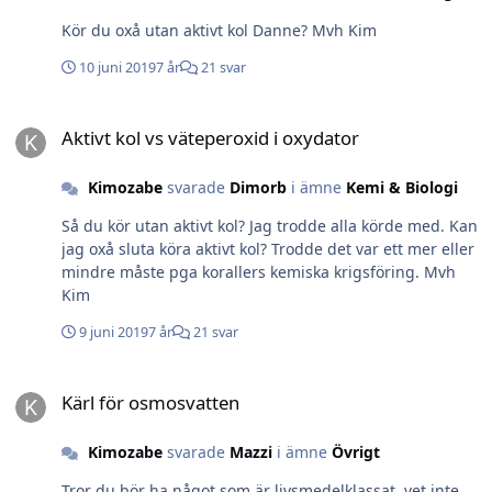
Kör du oxå utan aktivt kol Danne? Mvh Kim
10 juni 2019
7 år
21 svar
Aktivt kol vs väteperoxid i oxydator
Aktivt kol vs väteperoxid i oxydator
Kimozabe
svarade
Dimorb
i ämne
Kemi & Biologi
Så du kör utan aktivt kol? Jag trodde alla körde med. Kan
jag oxå sluta köra aktivt kol? Trodde det var ett mer eller
mindre måste pga korallers kemiska krigsföring. Mvh
Kim
9 juni 2019
7 år
21 svar
Kärl för osmosvatten
Kärl för osmosvatten
Kimozabe
svarade
Mazzi
i ämne
Övrigt
Tror du bör ha något som är livsmedelklassat, vet inte