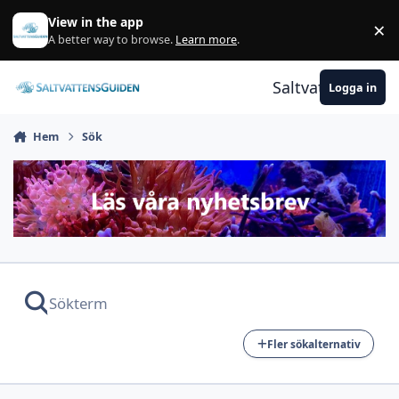
Gå till innehåll
View in the app
×
A
A better way to browse.
Learn more
.
Saltvattensguid
Logga in
Hem
Sök
Fler sökalternativ