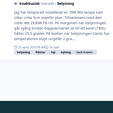
knabbuziak
svarade i
Belysning
Jag har temporärt installerat en 70W MH-lampa som
sitter cirka 5cm ovanför ytan. Tillsammans med den
sitter det 2X30W T8-rör. På morgonen när belysningen
går igång brukar doppvärmaren se till att karet (180L)
håller 25,5 grader. På kvällen när belysningen släcks har
temperaturen stigit ungefär 2 gra...
25 april 2010
16 år
19 svar
belysning
fläktar
hqi
kylning
(och 4 mer)