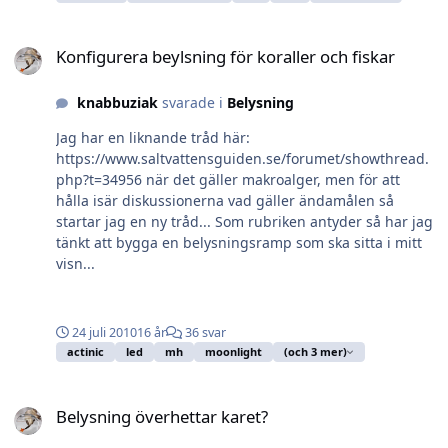
Konfigurera beylsning för koraller och fiskar
Konfigurera beylsning för koraller och fiskar
knabbuziak
svarade i
Belysning
Jag har en liknande tråd här:
https://www.saltvattensguiden.se/forumet/showthread.
php?t=34956 när det gäller makroalger, men för att
hålla isär diskussionerna vad gäller ändamålen så
startar jag en ny tråd... Som rubriken antyder så har jag
tänkt att bygga en belysningsramp som ska sitta i mitt
visn...
24 juli 2010
16 år
36 svar
actinic
led
mh
moonlight
(och 3 mer)
Belysning överhettar karet?
Belysning överhettar karet?