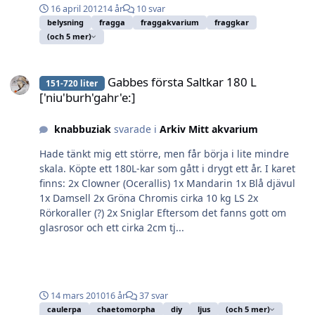
16 april 2012
14 år
10 svar
belysning
fragga
fraggakvarium
fraggkar
(och 5 mer)
Gabbes första Saltkar 180 L ['niu'burh'gahr'e:]
Gabbes första Saltkar 180 L
151-720 liter
['niu'burh'gahr'e:]
knabbuziak
svarade i
Arkiv Mitt akvarium
Hade tänkt mig ett större, men får börja i lite mindre
skala. Köpte ett 180L-kar som gått i drygt ett år. I karet
finns: 2x Clowner (Ocerallis) 1x Mandarin 1x Blå djävul
1x Damsell 2x Gröna Chromis cirka 10 kg LS 2x
Rörkoraller (?) 2x Sniglar Eftersom det fanns gott om
glasrosor och ett cirka 2cm tj...
14 mars 2010
16 år
37 svar
caulerpa
chaetomorpha
diy
ljus
(och 5 mer)