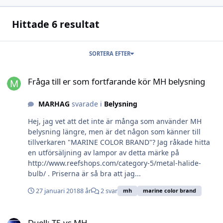
Hittade 6 resultat
SORTERA EFTER
Fråga till er som fortfarande kör MH belysning
Fråga till er som fortfarande kör MH belysning
MARHAG
svarade i
Belysning
Hej, jag vet att det inte är många som använder MH
belysning längre, men är det någon som känner till
tillverkaren "MARINE COLOR BRAND"? Jag råkade hitta
en utförsäljning av lampor av detta märke på
http://www.reefshops.com/category-5/metal-halide-
bulb/ . Priserna är så bra att jag...
27 januari 2018
8 år
2 svar
mh
marine color brand
Duell: T5 vs MH
Duell: T5 vs MH