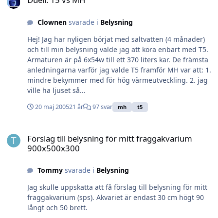
Clownen
svarade i
Belysning
Hej! Jag har nyligen börjat med saltvatten (4 månader)
och till min belysning valde jag att köra enbart med T5.
Armaturen är på 6x54w till ett 370 liters kar. De främsta
anledningarna varför jag valde T5 framför MH var att: 1.
mindre bekymmer med för hög värmeutveckling. 2. jag
ville ha ljuset så...
20 maj 2005
21 år
97 svar
mh
t5
Förslag till belysning för mitt fraggakvarium 900x500x300
Förslag till belysning för mitt fraggakvarium
900x500x300
Tommy
svarade i
Belysning
Jag skulle uppskatta att få förslag till belysning för mitt
fraggakvarium (sps). Akvariet är endast 30 cm högt 90
långt och 50 brett.