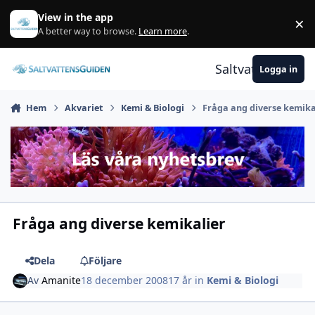
Gå till innehåll
View in the app
×
A
A better way to browse.
Learn more
.
Saltvattensguid
Logga in
Hem
Akvariet
Kemi & Biologi
Fråga ang diverse kemika
Fråga ang diverse kemikalier
Dela
Följare
Av
Amanite
18 december 2008
17 år
in
Kemi & Biologi