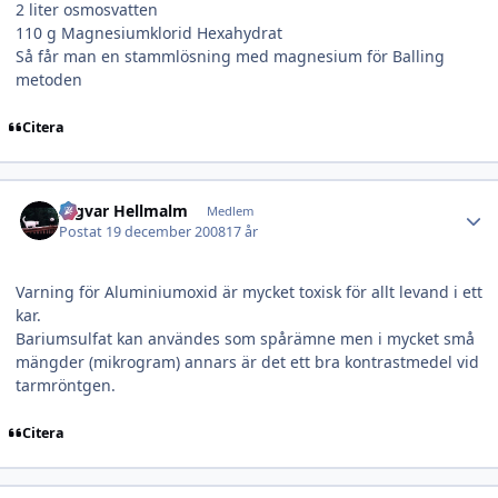
2 liter osmosvatten
110 g Magnesiumklorid Hexahydrat
Så får man en stammlösning med magnesium för Balling
metoden
Citera
Author stats
Ingvar Hellmalm
Medlem
Postat
19 december 2008
17 år
Varning för Aluminiumoxid är mycket toxisk för allt levand i ett
kar.
Bariumsulfat kan användes som spårämne men i mycket små
mängder (mikrogram) annars är det ett bra kontrastmedel vid
tarmröntgen.
Citera
Author stats