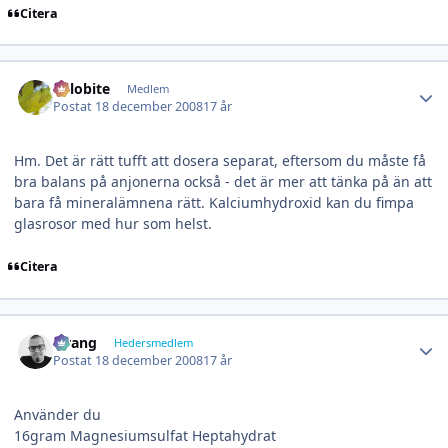
Citera
Author stats
Trilobite
Medlem
Postat
18 december 2008
17 år
Hm. Det är rätt tufft att dosera separat, eftersom du måste få
bra balans på anjonerna också - det är mer att tänka på än att
bara få mineralämnena rätt. Kalciumhydroxid kan du fimpa
glasrosor med hur som helst.
Citera
Author stats
wrang
Hedersmedlem
Postat
18 december 2008
17 år
Använder du
16gram Magnesiumsulfat Heptahydrat