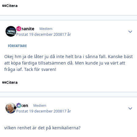
Citera
Author stats
Amanite
Medlem
Postat
19 december 2008
17 år
FÖRFATTARE
Okej hm ja de låter ju då inte helt bra i sånna fall. Kanske bäst
att köpa färdiga tillsatsämnen då. Men kunde ju va värt att
fråga iaf. Tack för svaren!
Citera
Author stats
Jaken
Medlem
Postat
19 december 2008
17 år
vilken renhet är det på kemikalierna?