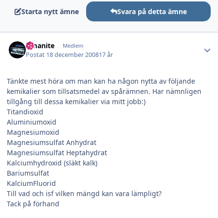
Starta nytt ämne
Svara på detta ämne
Author stats
Amanite
Medlem
Postat
18 december 2008
17 år
Tänkte mest höra om man kan ha någon nytta av följande
kemikalier som tillsatsmedel av spårämnen. Har nämnligen
tillgång till dessa kemikalier via mitt jobb:)
Titandioxid
Aluminiumoxid
Magnesiumoxid
Magnesiumsulfat Anhydrat
Magnesiumsulfat Heptahydrat
Kalciumhydroxid (släkt kalk)
Bariumsulfat
KalciumFluorid
Till vad och isf vilken mängd kan vara lämpligt?
Tack på förhand