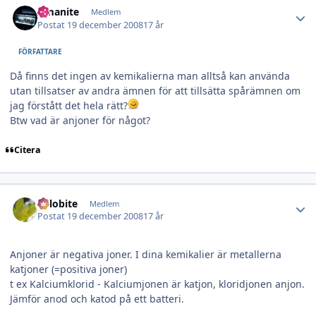
Amanite
Medlem
Postat
19 december 2008
17 år
FÖRFATTARE
Då finns det ingen av kemikalierna man alltså kan använda
utan tillsatser av andra ämnen för att tillsätta spårämnen om
jag förstått det hela rätt?
Btw vad är anjoner för något?
Citera
Author stats
Trilobite
Medlem
Postat
19 december 2008
17 år
Anjoner är negativa joner. I dina kemikalier är metallerna
katjoner (=positiva joner)
t ex Kalciumklorid - Kalciumjonen är katjon, kloridjonen anjon.
Jämför anod och katod på ett batteri.