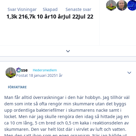
Svar
Visningar
Skapad
Senaste svar
1,3k
216,7k
10 år
10 år
Jul 22
Jul 22
Expand topic overview
Author stats
Lasse
Hedersmedlem
Postat
18 januari 2025
1 år
FÖRFATTARE
Man får alltid överraskningar i den här hobbyn. Jag tillhör väl
dem som inte så ofta rengör min skummare utan det byggs
upp ordentliga bakteriefilmer i skummarens nacke samt i
locket. Men när jag skulle rengöra den idag så hittade jag en
ca 10 cm lång, 5 cm bred och 0,5 cm kaka i reaktionsdelen av
skummaren. Den var helt löst där i virvlet av luft och vatten.
Men den satt ihop som en egen organism. När jag hällde ut