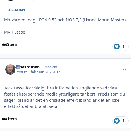
FÖRFATTARE
Mätvärden idag - PO4 0,52 och NO3 7,2 (Hanna Marin Master)
MVH Lasse
Citera
1
Author stats
jonasroman
Medlem
Postat
1 februari 2025
1 år
Tack Lasse för väldigt bra information angående vad våra
fosfat absorberande media ytterligare tar bort. Precis som du
säger ibland är det en önskade effekt ibland är det en icke
effekt så det är bra att veta.
Citera
1