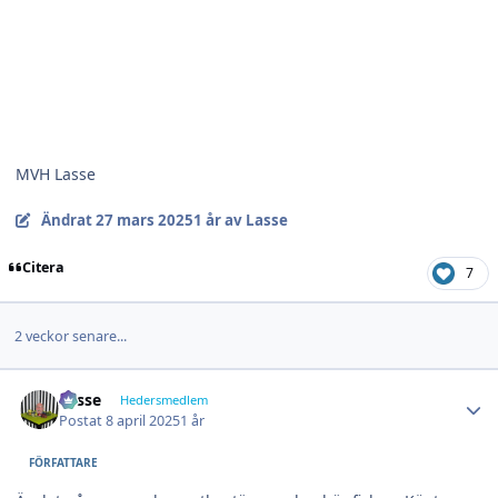
MVH Lasse
Ändrat
27 mars 2025
1 år
av Lasse
Citera
7
2 veckor senare...
Author stats
Lasse
Hedersmedlem
Postat
8 april 2025
1 år
FÖRFATTARE