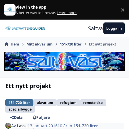
Gå till innehåll
View in the app
×
A
A better way to browse.
Learn more
.
Saltvattensguid
Logga in
Hem
Mitt akvarium
151-720 liter
Ett nytt projekt
Ett nytt projekt
151-720 liter
akvarium
refugium
remote dsb
specialbygge
Dela
Följare
Av
Lasse
13 januari 2016
10 år
in
151-720 liter