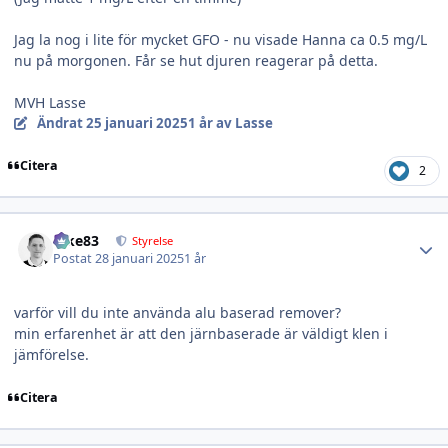
Jag la nog i lite för mycket GFO - nu visade Hanna ca 0.5 mg/L
nu på morgonen. Får se hut djuren reagerar på detta.
MVH Lasse
Ändrat
25 januari 2025
1 år
av Lasse
Citera
2
Author stats
nike83
Styrelse
Postat
28 januari 2025
1 år
varför vill du inte använda alu baserad remover?
min erfarenhet är att den järnbaserade är väldigt klen i
jämförelse.
Citera