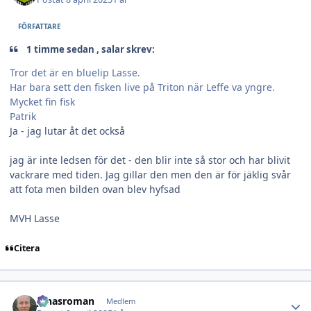
FÖRFATTARE
1 timme sedan , salar skrev:
Tror det är en bluelip Lasse.
Har bara sett den fisken live på Triton när Leffe va yngre.
Mycket fin fisk
Patrik
Ja - jag lutar åt det också
jag är inte ledsen för det - den blir inte så stor och har blivit
vackrare med tiden. Jag gillar den men den är för jäklig svår
att fota men bilden ovan blev hyfsad
MVH Lasse
Citera
Author stats
jonasroman
Medlem