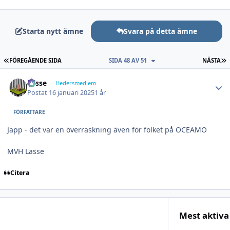
Starta nytt ämne
Svara på detta ämne
FÖRSTA SIDAN
S
FÖREGÅENDE SIDA
SIDA 48 AV 51
NÄSTA
Author stats
Lasse
Hedersmedlem
Postat
16 januari 2025
1 år
FÖRFATTARE
Japp - det var en överraskning även för folket på OCEAMO
MVH Lasse
Citera
Mest aktiva