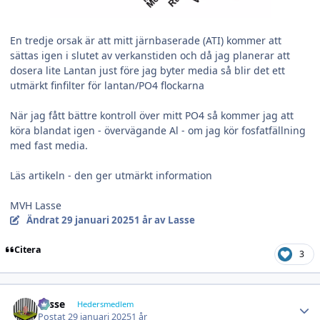
En tredje orsak är att mitt järnbaserade (ATI) kommer att
sättas igen i slutet av verkanstiden och då jag planerar att
dosera lite Lantan just före jag byter media så blir det ett
utmärkt finfilter för lantan/PO4 flockarna
När jag fått bättre kontroll över mitt PO4 så kommer jag att
köra blandat igen - övervägande Al - om jag kör fosfatfällning
med fast media.
Läs artikeln - den ger utmärkt information
MVH Lasse
Ändrat
29 januari 2025
1 år
av Lasse
Citera
3
Author stats
Lasse
Hedersmedlem
Postat
29 januari 2025
1 år