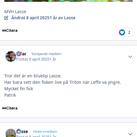
MVH Lasse
Ändrat
8 april 2025
1 år
av Lasse
Citera
2
Author stats
salar
Stödjande medlem
Postat
8 april 2025
1 år
Tror det är en bluelip Lasse.
Har bara sett den fisken live på Triton när Leffe va yngre.
Mycket fin fisk
Patrik
Citera
Author stats
Lasse
Hedersmedlem
Postat
8 april 2025
1 år