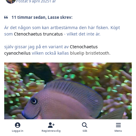
Postat
9 april 2025
1 år
11 timmar sedan, Lasse skrev:
Är det någon som kan artbestämma den här fisken. Köpt
som
Ctenochaetus truncatus
- vilket det inte är.
själv gissar jag på en variant av
Ctenochaetus
cyanocheilus
vilken också kallas
bluelip bristletooth.
Logga in
Registrera dig
Sök
Menu