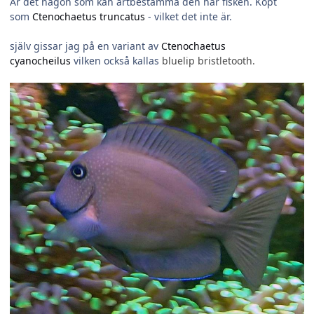
Är det någon som kan artbestämma den här fisken. Köpt
som
Ctenochaetus truncatus
- vilket det inte är.
själv gissar jag på en variant av
Ctenochaetus
cyanocheilus
vilken också kallas
bluelip bristletooth.