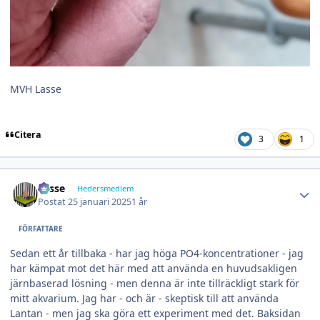
MVH Lasse
Citera
3
1
Author stats
Lasse
Hedersmedlem
Postat
25 januari 2025
1 år
FÖRFATTARE
Sedan ett år tillbaka - har jag höga PO4-koncentrationer - jag
har kämpat mot det här med att använda en huvudsakligen
järnbaserad lösning - men denna är inte tillräckligt stark för
mitt akvarium. Jag har - och är - skeptisk till att använda
Lantan - men jag ska göra ett experiment med det. Baksidan