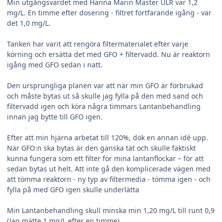
Min utgångsvärdet med Hanna Marin Master ULR var 1,2
mg/L. En timme efter dosering - filtret fortfarande igång - var
det 1,0 mg/L.
Tanken har varit att rengöra filtermaterialet efter varje
körning och ersätta det med GFO + filtervadd. Nu är reaktorn
igång med GFO sedan i natt.
Den ursprungliga planen var att när min GFO är förbrukad
och måste bytas ut så skulle jag fylla på den med sand och
filtervadd igen och köra några timmars Lantanbehandling
innan jag bytte till GFO igen.
Efter att min hjärna arbetat till 120%, dök en annan idé upp.
När GFO:n ska bytas är den ganska tät och skulle faktiskt
kunna fungera som ett filter för mina lantanflockar – för att
sedan bytas ut helt. Att inte gå den komplicerade vägen med
att tömma reaktorn - ny typ av filtermedia - tömma igen - och
fylla på med GFO igen skulle underlätta
Min Lantanbehandling skull minska min 1,20 mg/L till runt 0,9
(Jag mätte 1 mg/L efter en timme)