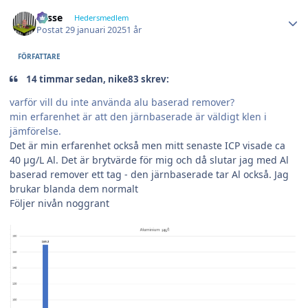
Author stats
Lasse
Hedersmedlem
Postat
29 januari 2025
1 år
FÖRFATTARE
14 timmar sedan, nike83 skrev:
varför vill du inte använda alu baserad remover?
min erfarenhet är att den järnbaserade är väldigt klen i
jämförelse.
Det är min erfarenhet också men mitt senaste ICP visade ca
40 µg/L Al. Det är brytvärde för mig och då slutar jag med Al
baserad remover ett tag - den järnbaserade tar Al också. Jag
brukar blanda dem normalt
Följer nivån noggrant