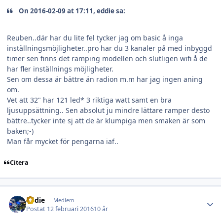
On 2016-02-09 at 17:11, eddie sa:
Reuben..där har du lite fel tycker jag om basic å inga
inställningsmöjligheter..pro har du 3 kanaler på med inbyggd
timer sen finns det ramping modellen och slutligen wifi å de
har fler inställnings möjligheter.
Sen om dessa är bättre än radion m.m har jag ingen aning
om.
Vet att 32" har 121 led* 3 riktiga watt samt en bra
ljusuppsättning.. Sen absolut ju mindre lättare ramper desto
bättre..tycker inte sj att de är klumpiga men smaken är som
baken;-)
Man får mycket för pengarna iaf..
Citera
Author stats
eddie
Medlem
Postat
12 februari 2016
10 år