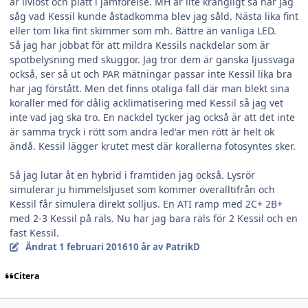
är livlöst och platt i jämförelse. MH är lite krångligt så när jag
såg vad Kessil kunde åstadkomma blev jag såld. Nästa lika fint
eller tom lika fint skimmer som mh. Bättre än vanliga LED.
Så jag har jobbat för att mildra Kessils nackdelar som är
spotbelysning med skuggor. Jag tror dem är ganska ljussvaga
också, ser så ut och PAR mätningar passar inte Kessil lika bra
har jag förstått. Men det finns otaliga fall där man blekt sina
koraller med för dålig acklimatisering med Kessil så jag vet
inte vad jag ska tro. En nackdel tycker jag också är att det inte
är samma tryck i rött som andra led'ar men rött är helt ok
ändå. Kessil lägger krutet mest där korallerna fotosyntes sker.
Så jag lutar åt en hybrid i framtiden jag också. Lysrör
simulerar ju himmelsljuset som kommer överalltifrån och
Kessil får simulera direkt solljus. En ATI ramp med 2C+ 2B+
med 2-3 Kessil på räls. Nu har jag bara räls för 2 Kessil och en
fast Kessil.
Ändrat
1 februari 2016
10 år
av PatrikD
Citera