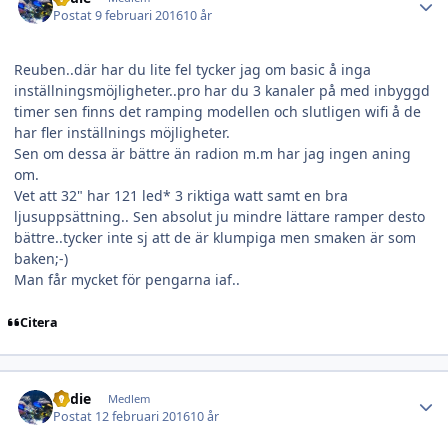
Postat
9 februari 2016
10 år
Reuben..där har du lite fel tycker jag om basic å inga
inställningsmöjligheter..pro har du 3 kanaler på med inbyggd
timer sen finns det ramping modellen och slutligen wifi å de
har fler inställnings möjligheter.
Sen om dessa är bättre än radion m.m har jag ingen aning
om.
Vet att 32" har 121 led* 3 riktiga watt samt en bra
ljusuppsättning.. Sen absolut ju mindre lättare ramper desto
bättre..tycker inte sj att de är klumpiga men smaken är som
baken;-)
Man får mycket för pengarna iaf..
Citera
Author stats
eddie
Medlem
Postat
12 februari 2016
10 år