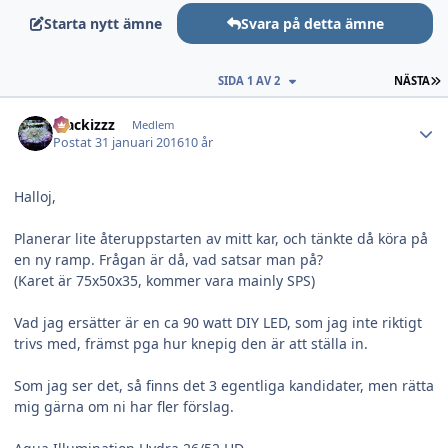
Starta nytt ämne
Svara på detta ämne
S
SIDA 1 AV 2
NÄSTA
Author stats
blackizzz
Medlem
Postat
31 januari 2016
10 år
Halloj,
Planerar lite återuppstarten av mitt kar, och tänkte då köra på
en ny ramp. Frågan är då, vad satsar man på?
(Karet är 75x50x35, kommer vara mainly SPS)
Vad jag ersätter är en ca 90 watt DIY LED, som jag inte riktigt
trivs med, främst pga hur knepig den är att ställa in.
Som jag ser det, så finns det 3 egentliga kandidater, men rätta
mig gärna om ni har fler förslag.