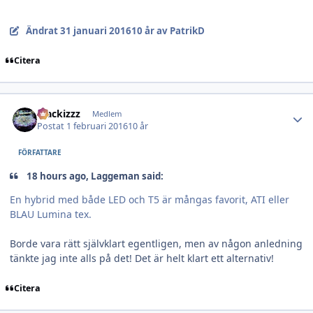
Ändrat
31 januari 2016
10 år
av PatrikD
Citera
Author stats
blackizzz
Medlem
Postat
1 februari 2016
10 år
FÖRFATTARE
18 hours ago, Laggeman said:
En hybrid med både LED och T5 är mångas favorit, ATI eller
BLAU Lumina tex.
Borde vara rätt självklart egentligen, men av någon anledning
tänkte jag inte alls på det! Det är helt klart ett alternativ!
Citera