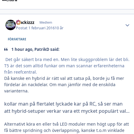
Author stats
blackizzz
Medlem
Postat
1 februari 2016
10 år
FÖRFATTARE
1 hour ago, PatrikD said:
Det går säkert bra med en. Men lite skuggproblem lär det bli.
T5 är det som alltid funkar om man scannar erfarenheterna
från reefcentral.
Då kanske en hybrid är rätt val att satsa på, borde ju få mer
fördelar än nackdelar. Om man jämför med de enskilda
varianterna.
kollar man på flertalet lyckade kar på RC, så ser man
att hybrid-setuper verkar vara ett mycket populärt val...
Alternativt köra en eller två LED moduler men högt upp för att
få bättre spridning och överlappning, kanske t.o.m vinklade