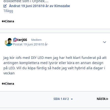
diskoeffekt som i Orphek....
Ändrat
19 juni 2016
10 år
av Kimozabe
Tillägg
Citera
Author stats
peterj66
Medlem
Postat
19 juni 2016
10 år
Jag kör iofs med DIY LED men jag har helt klart funderat på att
antingen komplettera med lysrör eller köra en annan design
på LED. Vill du köpa färdig så hade jag valt hybrid alla dagar i
veckan
Citera
S
SIDA 1 AV 2
NÄSTA