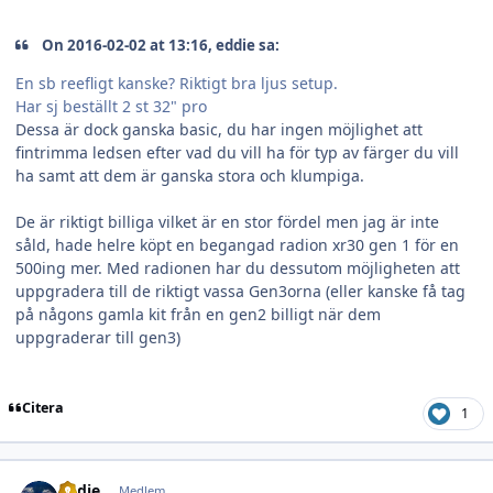
On 2016-02-02 at 13:16, eddie sa:
En sb reefligt kanske? Riktigt bra ljus setup.
Har sj beställt 2 st 32" pro
Dessa är dock ganska basic, du har ingen möjlighet att
fintrimma ledsen efter vad du vill ha för typ av färger du vill
ha samt att dem är ganska stora och klumpiga.
De är riktigt billiga vilket är en stor fördel men jag är inte
såld, hade helre köpt en begangad radion xr30 gen 1 för en
500ing mer. Med radionen har du dessutom möjligheten att
uppgradera till de riktigt vassa Gen3orna (eller kanske få tag
på någons gamla kit från en gen2 billigt när dem
uppgraderar till gen3)
Citera
1
Author stats
eddie
Medlem