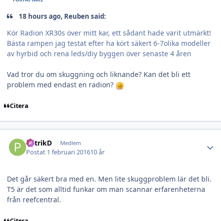
18 hours ago, Reuben said:
Kör Radion XR30s över mitt kar, ett sådant hade varit utmärkt!
Bästa rampen jag testat efter ha kört säkert 6-7olika modeller
av hyrbid och rena leds/diy byggen över senaste 4 åren
Vad tror du om skuggning och liknande? Kan det bli ett
problem med endast en radion?
Citera
Author stats
PatrikD
Medlem
Postat
1 februari 2016
10 år
Det går säkert bra med en. Men lite skuggproblem lär det bli.
T5 är det som alltid funkar om man scannar erfarenheterna
från reefcentral.
Citera