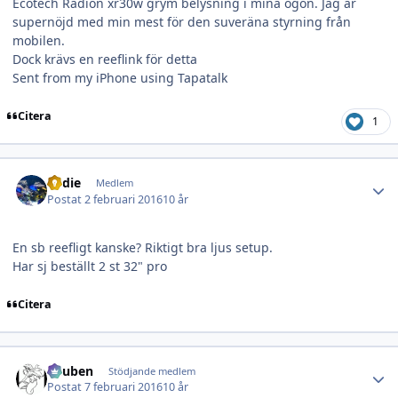
Ecotech Radion xr30w grym belysning i mina ögon. Jag är
supernöjd med min mest för den suveräna styrning från
mobilen.
Dock krävs en reeflink för detta
Sent from my iPhone using Tapatalk
Citera
1
Author stats
eddie
Medlem
Postat
2 februari 2016
10 år
En sb reefligt kanske? Riktigt bra ljus setup.
Har sj beställt 2 st 32" pro
Citera
Author stats
Reuben
Stödjande medlem
Postat
7 februari 2016
10 år