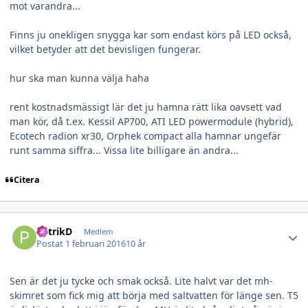
mot varandra...
Finns ju onekligen snygga kar som endast körs på LED också,
vilket betyder att det bevisligen fungerar.
hur ska man kunna välja haha
rent kostnadsmässigt lär det ju hamna rätt lika oavsett vad
man kör, då t.ex. Kessil AP700, ATI LED powermodule (hybrid),
Ecotech radion xr30, Orphek compact alla hamnar ungefär
runt samma siffra... Vissa lite billigare än andra...
Citera
Author stats
PatrikD
Medlem
Postat
1 februari 2016
10 år
Sen är det ju tycke och smak också. Lite halvt var det mh-
skimret som fick mig att börja med saltvatten för länge sen. T5