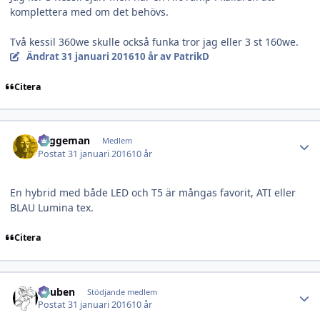
komplettera med om det behövs.
Två kessil 360we skulle också funka tror jag eller 3 st 160we.
Ändrat
31 januari 2016
10 år
av PatrikD
Citera
Author stats
Laggeman
Medlem
Postat
31 januari 2016
10 år
En hybrid med både LED och T5 är mångas favorit, ATI eller
BLAU Lumina tex.
Citera
Author stats
Reuben
Stödjande medlem
Postat
31 januari 2016
10 år