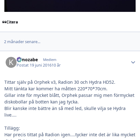
Citera
2 månader senare...
Author stats
Kimozabe
Medlem
Postat
19 juni 2016
10 år
Tittar själv på Orphek v3, Radion 30 och Hydra HD52.
Mitt tänkta kar kommer ha måtten 220*70*70cm.
Gillar inte för mycket blått, Orphek passar mig men förmycket
diskobollar på botten kan jag tycka.
Blir kanske inte bättre än så med led, skulle vilja se Hydra
live....
Tillägg:
Har precis tittat på Radion igen....tycker inte det är lika mycket