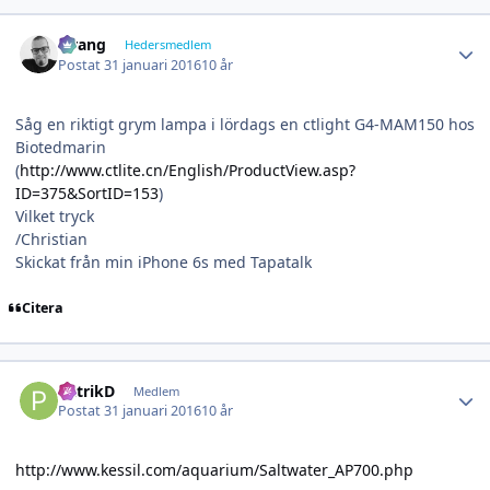
Author stats
wrang
Hedersmedlem
Postat
31 januari 2016
10 år
Såg en riktigt grym lampa i lördags en ctlight G4-MAM150 hos
Biotedmarin
(
http://www.ctlite.cn/English/ProductView.asp?
ID=375&SortID=153
)
Vilket tryck
/Christian
Skickat från min iPhone 6s med Tapatalk
Citera
Author stats
PatrikD
Medlem
Postat
31 januari 2016
10 år
http://www.kessil.com/aquarium/Saltwater_AP700.php