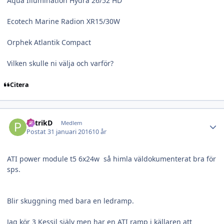
Aqua Illumination Hydra 26/52 HD
Ecotech Marine Radion XR15/30W
Orphek Atlantik Compact
Vilken skulle ni välja och varför?
Citera
Author stats
PatrikD
Medlem
Postat
31 januari 2016
10 år
ATI power module t5 6x24w så himla väldokumenterat bra för
sps.
Blir skuggning med bara en ledramp.
Jag kör 3 Kessil själv men har en ATI ramp i källaren att