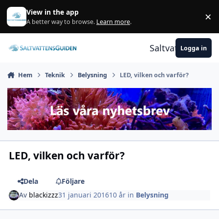
Gå till innehåll
View in the app
×
A
A better way to browse.
Learn more
.
Saltvattensguid
Logga in
Hem
Teknik
Belysning
LED, vilken och varför?
LED, vilken och varför?
Dela
Följare
Av
blackizzz
31 januari 2016
10 år
in
Belysning