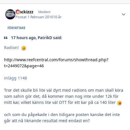
Author stats
blackizzz
Medlem
Postat
1 februari 2016
10 år
FÖRFATTARE
17 hours ago, PatrikD said:
Radion!
http://www.reefcentral.com/forums/showthread.php?
t=2449072&page=46
inlägg 1148
Tror det skulle bli lite väl dyrt med radions om man skall köra
som sahin gör det, då kommer man nog inte under 12k för
mitt kar, vilket känns lite väl OTT för ett kar på ca 140 liter
och som du påpekade i den tidigare posten kanske det inte
går att nå liknande resultat med endast en?