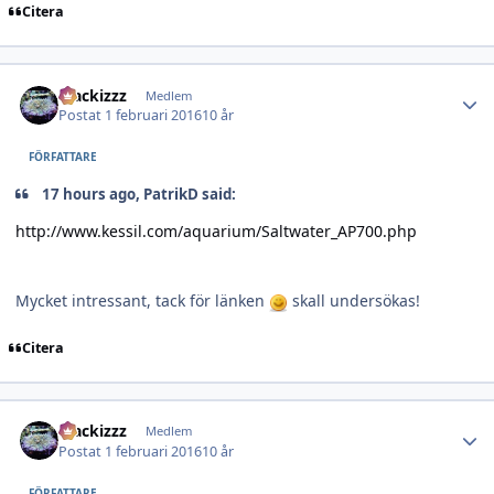
Citera
Author stats
blackizzz
Medlem
Postat
1 februari 2016
10 år
FÖRFATTARE
17 hours ago, PatrikD said:
http://www.kessil.com/aquarium/Saltwater_AP700.php
Mycket intressant, tack för länken
skall undersökas!
Citera
Author stats
blackizzz
Medlem
Postat
1 februari 2016
10 år
FÖRFATTARE