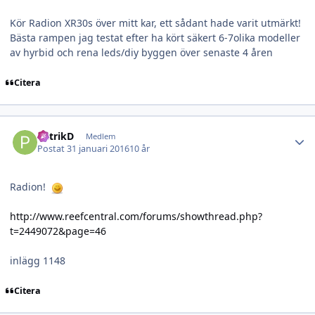
Kör Radion XR30s över mitt kar, ett sådant hade varit utmärkt!
Bästa rampen jag testat efter ha kört säkert 6-7olika modeller
av hyrbid och rena leds/diy byggen över senaste 4 åren
Citera
Author stats
PatrikD
Medlem
Postat
31 januari 2016
10 år
Radion!
http://www.reefcentral.com/forums/showthread.php?
t=2449072&page=46
inlägg 1148
Citera