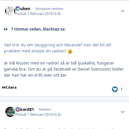
Author stats
Reuben
Stödjande medlem
Postat
1 februari 2016
10 år
7 timmar sedan, blackizzz sa:
Vad tror du om skuggning och liknande? Kan det bli ett
problem med endast en radion?
är två kluster med en radion så är två ljuskällor, fungerar
ganska bra. Om du är på facebook se Daniel Svenssons bilder
där han här en xr30 över sitt kar.
Citera
1
Author stats
rickard81
Medlem
Postat
1 februari 2016
10 år