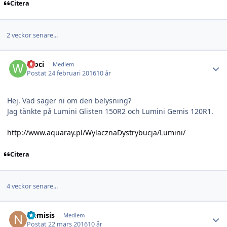
Citera
2 veckor senare...
Author stats
Woci
Medlem
Postat
24 februari 2016
10 år
Hej. Vad säger ni om den belysning?
Jag tänkte på Lumini Glisten 150R2 och Lumini Gemis 120R1.
http://www.aquaray.pl/WylacznaDystrybucja/Lumini/
Citera
4 veckor senare...
Author stats
Nemisis
Medlem
Postat
22 mars 2016
10 år