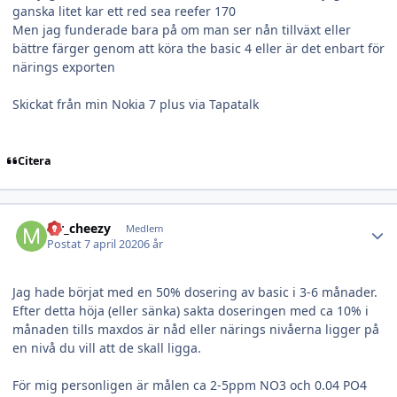
ganska litet kar ett red sea reefer 170
Men jag funderade bara på om man ser nån tillväxt eller
bättre färger genom att köra the basic 4 eller är det enbart för
närings exporten
Skickat från min Nokia 7 plus via Tapatalk
Citera
Author stats
Mr_cheezy
Medlem
Postat
7 april 2020
6 år
Jag hade börjat med en 50% dosering av basic i 3-6 månader.
Efter detta höja (eller sänka) sakta doseringen med ca 10% i
månaden tills maxdos är nåd eller närings nivåerna ligger på
en nivå du vill att de skall ligga.
För mig personligen är målen ca 2-5ppm NO3 och 0.04 PO4