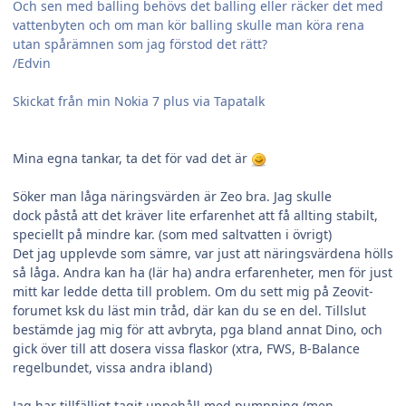
Och sen med balling behövs det balling eller räcker det med
vattenbyten och om man kör balling skulle man köra rena
utan spårämnen som jag förstod det rätt?
/Edvin
Skickat från min Nokia 7 plus via Tapatalk
Mina egna tankar, ta det för vad det är
Söker man låga näringsvärden är Zeo bra. Jag skulle
dock påstå att det kräver lite erfarenhet att få allting stabilt,
speciellt på mindre kar. (som med saltvatten i övrigt)
Det jag upplevde som sämre, var just att näringsvärdena hölls
så låga. Andra kan ha (lär ha) andra erfarenheter, men för just
mitt kar ledde detta till problem. Om du sett mig på Zeovit-
forumet ksk du läst min tråd, där kan du se en del. Tillslut
bestämde jag mig för att avbryta, pga bland annat Dino, och
gick över till att dosera vissa flaskor (xtra, FWS, B-Balance
regelbundet, vissa andra ibland)
Jag har tillfälligt tagit uppehåll med pumpning (men