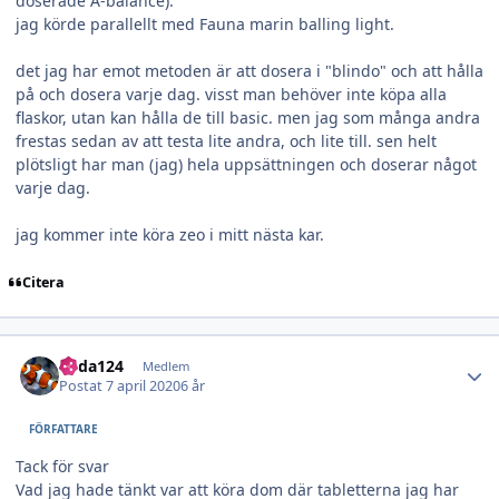
doserade A-balance).
jag körde parallellt med Fauna marin balling light.
det jag har emot metoden är att dosera i "blindo" och att hålla
på och dosera varje dag. visst man behöver inte köpa alla
flaskor, utan kan hålla de till basic. men jag som många andra
frestas sedan av att testa lite andra, och lite till. sen helt
plötsligt har man (jag) hela uppsättningen och doserar något
varje dag.
jag kommer inte köra zeo i mitt nästa kar.
Citera
Author stats
edda124
Medlem
Postat
7 april 2020
6 år
FÖRFATTARE
Tack för svar
Vad jag hade tänkt var att köra dom där tabletterna jag har