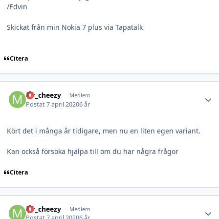
/Edvin
Skickat från min Nokia 7 plus via Tapatalk
Citera
Author stats
Mr_cheezy
Medlem
Postat
7 april 2020
6 år
Kört det i många år tidigare, men nu en liten egen variant.
Kan också försöka hjälpa till om du har några frågor
Citera
Author stats
Mr_cheezy
Medlem
Postat
7 april 2020
6 år