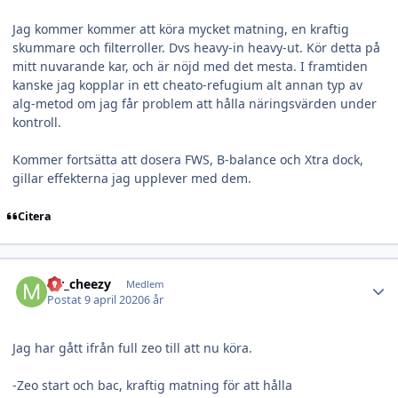
Jag kommer kommer att köra mycket matning, en kraftig
skummare och filterroller. Dvs heavy-in heavy-ut. Kör detta på
mitt nuvarande kar, och är nöjd med det mesta. I framtiden
kanske jag kopplar in ett cheato-refugium alt annan typ av
alg-metod om jag får problem att hålla näringsvärden under
kontroll.
Kommer fortsätta att dosera FWS, B-balance och Xtra dock,
gillar effekterna jag upplever med dem.
Citera
Author stats
Mr_cheezy
Medlem
Postat
9 april 2020
6 år
Jag har gått ifrån full zeo till att nu köra.
-Zeo start och bac, kraftig matning för att hålla