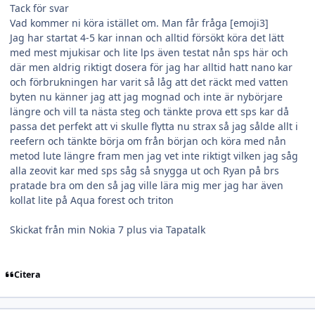
Tack för svar
Vad kommer ni köra istället om. Man får fråga [emoji3]
Jag har startat 4-5 kar innan och alltid försökt köra det lätt
med mest mjukisar och lite lps även testat nån sps här och
där men aldrig riktigt dosera för jag har alltid hatt nano kar
och förbrukningen har varit så låg att det räckt med vatten
byten nu känner jag att jag mognad och inte är nybörjare
längre och vill ta nästa steg och tänkte prova ett sps kar då
passa det perfekt att vi skulle flytta nu strax så jag sålde allt i
reefern och tänkte börja om från början och köra med nån
metod lute längre fram men jag vet inte riktigt vilken jag såg
alla zeovit kar med sps såg så snygga ut och Ryan på brs
pratade bra om den så jag ville lära mig mer jag har även
kollat lite på Aqua forest och triton
Skickat från min Nokia 7 plus via Tapatalk
Citera