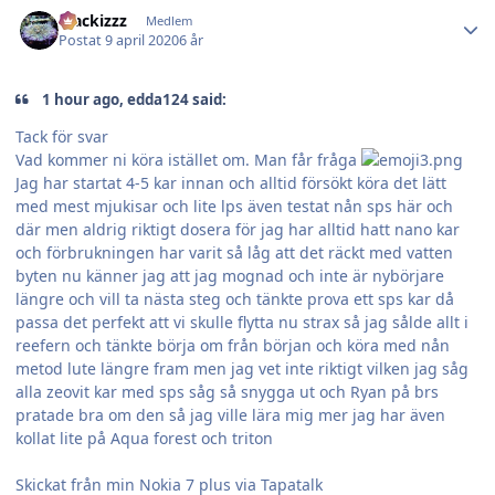
Author stats
blackizzz
Medlem
Postat
9 april 2020
6 år
1 hour ago, edda124 said:
Tack för svar
Vad kommer ni köra istället om. Man får fråga
Jag har startat 4-5 kar innan och alltid försökt köra det lätt
med mest mjukisar och lite lps även testat nån sps här och
där men aldrig riktigt dosera för jag har alltid hatt nano kar
och förbrukningen har varit så låg att det räckt med vatten
byten nu känner jag att jag mognad och inte är nybörjare
längre och vill ta nästa steg och tänkte prova ett sps kar då
passa det perfekt att vi skulle flytta nu strax så jag sålde allt i
reefern och tänkte börja om från början och köra med nån
metod lute längre fram men jag vet inte riktigt vilken jag såg
alla zeovit kar med sps såg så snygga ut och Ryan på brs
pratade bra om den så jag ville lära mig mer jag har även
kollat lite på Aqua forest och triton
Skickat från min Nokia 7 plus via Tapatalk