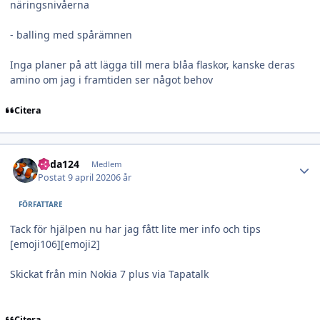
näringsnivåerna
- balling med spårämnen
Inga planer på att lägga till mera blåa flaskor, kanske deras
amino om jag i framtiden ser något behov
Citera
Author stats
edda124
Medlem
Postat
9 april 2020
6 år
FÖRFATTARE
Tack för hjälpen nu har jag fått lite mer info och tips
[emoji106][emoji2]
Skickat från min Nokia 7 plus via Tapatalk
Citera