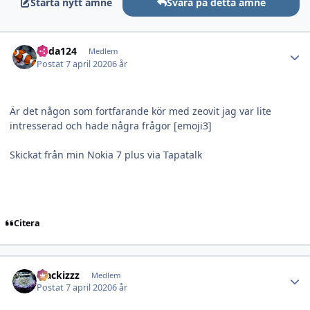
Starta nytt ämne
Svara på detta ämne
Author stats
edda124
Medlem
Postat
7 april 2020
6 år
Är det någon som fortfarande kör med zeovit jag var lite
intresserad och hade några frågor [emoji3]
Skickat från min Nokia 7 plus via Tapatalk
Citera
Author stats
blackizzz
Medlem
Postat
7 april 2020
6 år