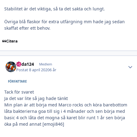
Stabilitet är det viktiga, så ta det sakta och lungt.
Övriga blå flaskor för extra utfärgning mm hade jag sedan
skaffat efter ett behov.
Citera
Author stats
edda124
Medlem
Postat
8 april 2020
6 år
FÖRFATTARE
Tack för svaret
Ja det var lite så jag hade tänkt
Min plan är att börja med Marco rocks och köra barebottom
låta bakterierna goa till sig i 4 månader och sen börja med
basic 4 och låta det mogna så karet blir runt 1 år sen börja
öka på med annat [emoji846]