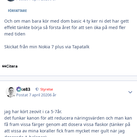
FÖRFATTARE
Och om man bara kör med dom basic 4 ty ker ni det har gett
effekt tänkte börja så första året för att sen öka på med fler
med tiden
Skickat från min Nokia 7 plus via Tapatalk
Citera
Author stats
nike83
Styrelse
Postat
7 april 2020
6 år
jag har kört zeovit i ca 5-7år.
det funkar kanon för att reducera näringsvärden och man kan
få fram vissa färger genom att dosera vissa flaskor (tänker på
att vissa av mina koraller fick fram mycket mer gult när jag