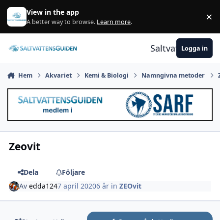
Gå till innehåll
View in the app
×
A
A better way to browse.
Learn more
.
Saltvattensguid
Logga in
Hem
Akvariet
Kemi & Biologi
Namngivna metoder
Zeovit
Dela
Följare
Av
edda124
7 april 2020
6 år
in
ZEOvit