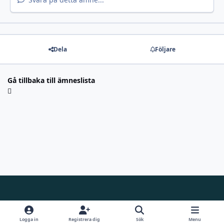
Dela
Följare
Gå tillbaka till ämneslista
Light Mode
Dark Mode
System Preference
f
i
y
d
a
n
o
i
Logga in
Registrera dig
Sök
Menu