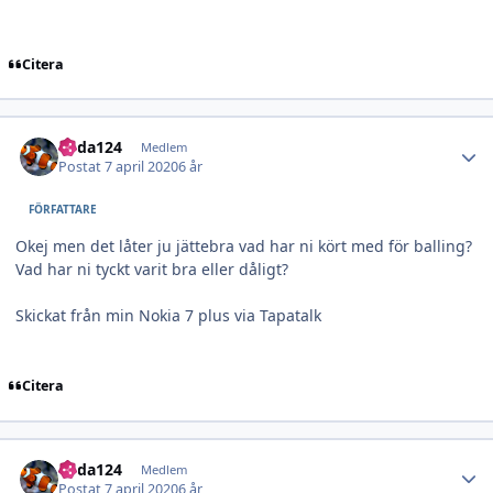
Citera
Author stats
edda124
Medlem
Postat
7 april 2020
6 år
FÖRFATTARE
Okej men det låter ju jättebra vad har ni kört med för balling?
Vad har ni tyckt varit bra eller dåligt?
Skickat från min Nokia 7 plus via Tapatalk
Citera
Author stats
edda124
Medlem
Postat
7 april 2020
6 år