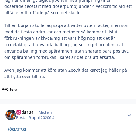
doserade zeostart med doserpump) under 4 veckors tid vid ett
tillfälle. Allt tuffade på som det skulle!
Till en början skulle jag säga att vattenbyten räcker, men som
med de flesta andra kar och metoder så kommer tillslut
förbrukningen av kh/ca/mg att vara hög nog att det är
fördelaktigt att använda balling. Jag ser inget problem i att
använda balling med spårämnen, utan snarare bara positivt,
om spårämnen förbrukas i karet är det bra att ersätta.
Även jag kommer att köra utan Zeovit det karet jag håller på
att flytta över till nu.
Citera
Author stats
edda124
Medlem
Postat
9 april 2020
6 år
FÖRFATTARE