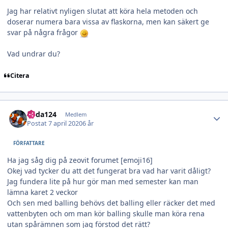
Jag har relativt nyligen slutat att köra hela metoden och
doserar numera bara vissa av flaskorna, men kan säkert ge
svar på några frågor
Vad undrar du?
Citera
Author stats
edda124
Medlem
Postat
7 april 2020
6 år
FÖRFATTARE
Ha jag såg dig på zeovit forumet [emoji16]
Okej vad tycker du att det fungerat bra vad har varit dåligt?
Jag fundera lite på hur gör man med semester kan man
lämna karet 2 veckor
Och sen med balling behövs det balling eller räcker det med
vattenbyten och om man kör balling skulle man köra rena
utan spårämnen som jag förstod det rätt?