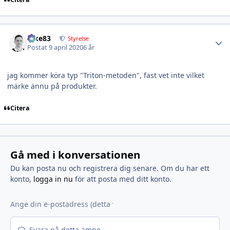
Author stats
nike83
Styrelse
Postat
9 april 2020
6 år
jag kommer köra typ "Triton-metoden", fast vet inte vilket
märke ännu på produkter.
Citera
Gå med i konversationen
Du kan posta nu och registrera dig senare. Om du har ett
konto,
logga in nu
för att posta med ditt konto.
Svara på detta ämne...