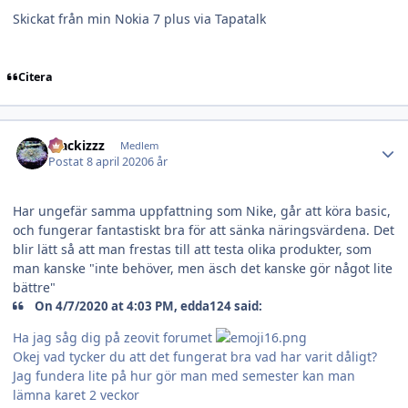
Skickat från min Nokia 7 plus via Tapatalk
Citera
Author stats
blackizzz
Medlem
Postat
8 april 2020
6 år
Har ungefär samma uppfattning som Nike, går att köra basic,
och fungerar fantastiskt bra för att sänka näringsvärdena. Det
blir lätt så att man frestas till att testa olika produkter, som
man kanske "inte behöver, men äsch det kanske gör något lite
bättre"
On 4/7/2020 at 4:03 PM, edda124 said:
Ha jag såg dig på zeovit forumet
Okej vad tycker du att det fungerat bra vad har varit dåligt?
Jag fundera lite på hur gör man med semester kan man
lämna karet 2 veckor