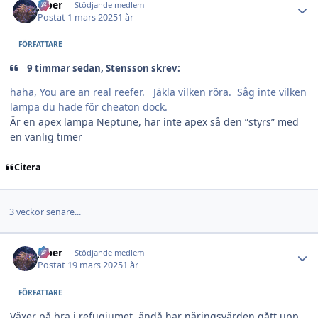
jeber
Stödjande medlem
Postat
1 mars 2025
1 år
FÖRFATTARE
9 timmar sedan, Stensson skrev:
haha, You are an real reefer. Jäkla vilken röra. Såg inte vilken
lampa du hade för cheaton dock.
Är en apex lampa Neptune, har inte apex så den ”styrs” med
en vanlig timer
Citera
3 veckor senare...
Author stats
jeber
Stödjande medlem
Postat
19 mars 2025
1 år
FÖRFATTARE
Växer på bra i refugiumet, ändå har näringsvärden gått upp.