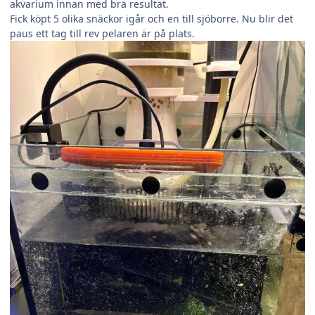
akvarium innan med bra resultat.
Fick köpt 5 olika snäckor igår och en till sjöborre. Nu blir det
paus ett tag till rev pelaren är på plats.