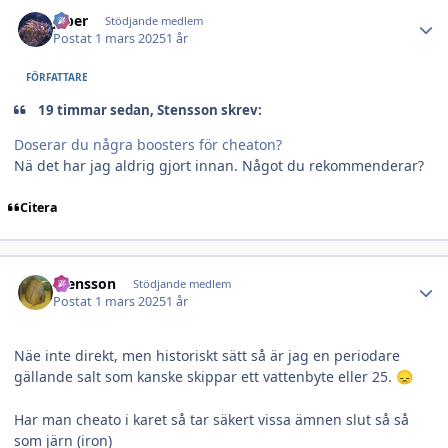
Author stats
jeber
Stödjande medlem
Postat
1 mars 2025
1 år
FÖRFATTARE
19 timmar sedan, Stensson skrev:
Doserar du några boosters för cheaton?
Nä det har jag aldrig gjort innan. Något du rekommenderar?
Citera
Author stats
Stensson
Stödjande medlem
Postat
1 mars 2025
1 år
Näe inte direkt, men historiskt sätt så är jag en periodare
gällande salt som kanske skippar ett vattenbyte eller 25.
😞
Har man cheato i karet så tar säkert vissa ämnen slut så så
som järn (iron)