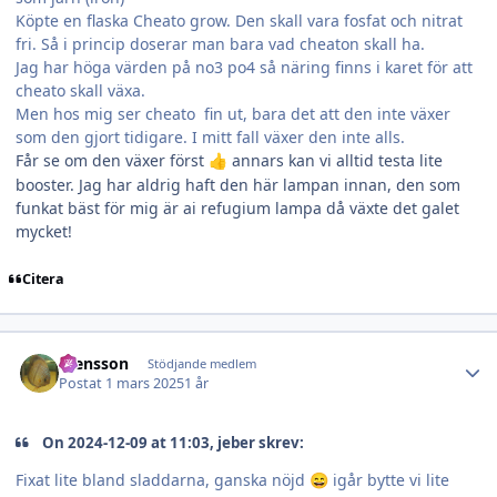
Köpte en flaska Cheato grow. Den skall vara fosfat och nitrat
fri. Så i princip doserar man bara vad cheaton skall ha.
Jag har höga värden på no3 po4 så näring finns i karet för att
cheato skall växa.
Men hos mig ser cheato fin ut, bara det att den inte växer
som den gjort tidigare. I mitt fall växer den inte alls.
Får se om den växer först
annars kan vi alltid testa lite
👍
booster. Jag har aldrig haft den här lampan innan, den som
funkat bäst för mig är ai refugium lampa då växte det galet
mycket!
Citera
Author stats
Stensson
Stödjande medlem
Postat
1 mars 2025
1 år
On 2024-12-09 at 11:03, jeber skrev:
Fixat lite bland sladdarna, ganska nöjd
igår bytte vi lite
😄