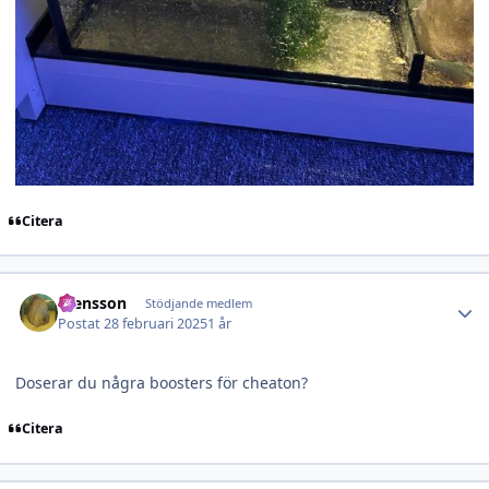
Citera
Author stats
Stensson
Stödjande medlem
Postat
28 februari 2025
1 år
Doserar du några boosters för cheaton?
Citera