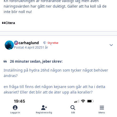
Kh förbrukningen är fortfarande väldigt låg men även
näringsvärden har gått ner duktigt. Gäller att ha koll så de
inte blir noll nu!
Citera
Author stats
Oscarhaglund
Styrelse
Postat
4 april 2025
1 år
26 minuter sedan, jeber skrev:
Inställning på hydra 26hd någon som tycker något behöver
ändras?
en fråga till finns det någon kejsare som går att ha i detta
akvariet? Eller det blir att de äter upp alla koraller?
Logga in
Registrera dig
Sök
Menu