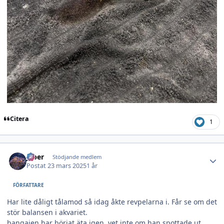
Citera
1
Author stats
jeber
Stödjande medlem
Postat
23 mars 2025
1 år
FÖRFATTARE
Har lite dåligt tålamod så idag åkte revpelarna i. Får se om det
stör balansen i akvariet.
bangaien har börjat äta igen, vet inte om han spottade ut