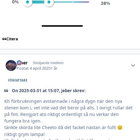
Citera
Author stats
jeber
Stödjande medlem
Postat
4 april 2025
1 år
FÖRFATTARE
On 2025-03-31 at 15:07, jeber skrev:
Kh förbrukningen avstannade i några dygn när den nya
stenen kom i, vet inte vad det beror på alls. I övrigt rullar det
på fint. Rengjort ato riktigt ordentligt så nu verkar den
fungera bra igen.
tänkte skörda lite Cheeto då det facket nästan är fullt
😊
riktigt grym lampa!