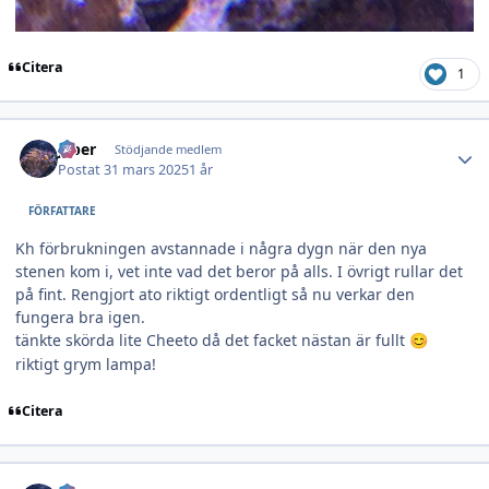
Citera
1
Author stats
jeber
Stödjande medlem
Postat
31 mars 2025
1 år
FÖRFATTARE
Kh förbrukningen avstannade i några dygn när den nya
stenen kom i, vet inte vad det beror på alls. I övrigt rullar det
på fint. Rengjort ato riktigt ordentligt så nu verkar den
fungera bra igen.
tänkte skörda lite Cheeto då det facket nästan är fullt
😊
riktigt grym lampa!
Citera
Author stats