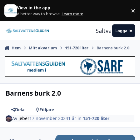
Gå till innehåll
View in the app
×
A
A better way to browse.
Learn more
.
Saltvattensguid
Logga in
Hem
Mitt akvarium
151-720 liter
Barnens burk 2.0
Barnens burk 2.0
Dela
Följare
Av
jeber
17 november 2024
1 år
in
151-720 liter