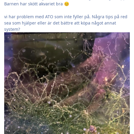
Barnen har skött akvariet bra
😊
vi har problem med ATO som inte fyller på. Några tips på red
sea som hjälper eller är det bättre att köpa något annat
system?