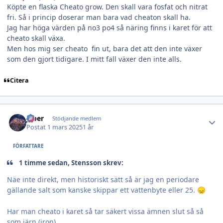
Köpte en flaska Cheato grow. Den skall vara fosfat och nitrat
fri. Så i princip doserar man bara vad cheaton skall ha.
Jag har höga värden på no3 po4 så näring finns i karet för att
cheato skall växa.
Men hos mig ser cheato fin ut, bara det att den inte växer
som den gjort tidigare. I mitt fall växer den inte alls.
Citera
Author stats
jeber
Stödjande medlem
Postat
1 mars 2025
1 år
FÖRFATTARE
1 timme sedan, Stensson skrev:
Näe inte direkt, men historiskt sätt så är jag en periodare
gällande salt som kanske skippar ett vattenbyte eller 25.
😞
Har man cheato i karet så tar säkert vissa ämnen slut så så
som järn (iron)