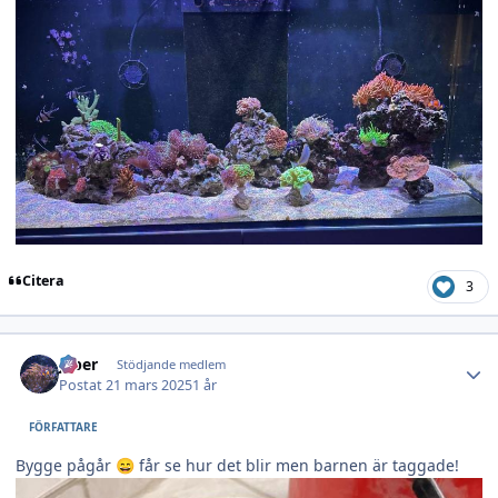
Citera
3
Author stats
jeber
Stödjande medlem
Postat
21 mars 2025
1 år
FÖRFATTARE
Bygge pågår
får se hur det blir men barnen är taggade!
😄