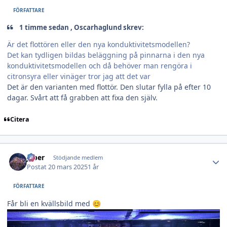
FÖRFATTARE
1 timme sedan , Oscarhaglund skrev:
Är det flottören eller den nya konduktivitetsmodellen?
Det kan tydligen bildas beläggning på pinnarna i den nya
konduktivitetsmodellen och då behöver man rengöra i
citronsyra eller vinäger tror jag att det var
Det är den varianten med flottör. Den slutar fylla på efter 10
dagar. Svårt att få grabben att fixa den själv.
Citera
Author stats
jeber
Stödjande medlem
Postat
20 mars 2025
1 år
FÖRFATTARE
Får bli en kvällsbild med
😊