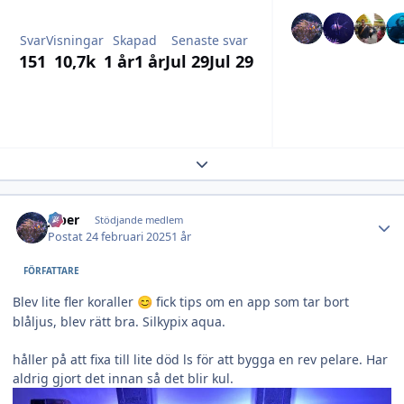
Svar
Visningar
Skapad
Senaste svar
151
10,7k
1 år
1 år
Jul 29
Jul 29
Expand topic overview
Author stats
jeber
Stödjande medlem
Postat
24 februari 2025
1 år
FÖRFATTARE
Blev lite fler koraller
fick tips om en app som tar bort
😊
blåljus, blev rätt bra. Silkypix aqua.
håller på att fixa till lite död ls för att bygga en rev pelare. Har
aldrig gjort det innan så det blir kul.