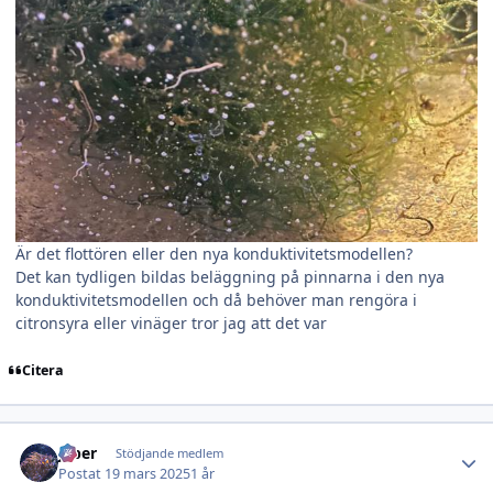
Är det flottören eller den nya konduktivitetsmodellen?
Det kan tydligen bildas beläggning på pinnarna i den nya
konduktivitetsmodellen och då behöver man rengöra i
citronsyra eller vinäger tror jag att det var
Citera
Author stats
jeber
Stödjande medlem
Postat
19 mars 2025
1 år