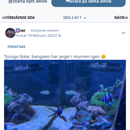
Starta nytt ämne
Svara på detta ämne
FÖRSTA SIDAN
S
FÖREGÅENDE SIDA
SIDA 2 AV 7
NÄSTA
Author stats
jeber
Stödjande medlem
Postat
19 februari 2025
1 år
FÖRFATTARE
Tjusiga fiskar, bangaien har yngel i munnen igen
😊