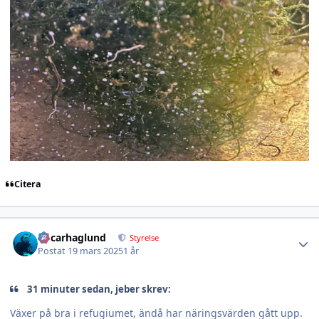
Citera
Author stats
Oscarhaglund
Styrelse
Postat
19 mars 2025
1 år
31 minuter sedan, jeber skrev:
Växer på bra i refugiumet, ändå har näringsvärden gått upp.