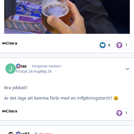
Citera
6
1
Author stats
j0nas
Stödjande medlem
Postat
24 maj
Maj 24
Bra jobbat!!
Är det läge att komma förbi med en inflyttningstorch?
😃
Citera
1
Author stats
nike83
Styrelse