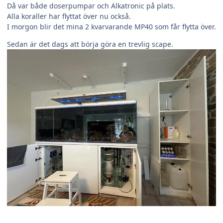
Då var både doserpumpar och Alkatronic på plats.
Alla koraller har flyttat över nu också.
I morgon blir det mina 2 kvarvarande MP40 som får flytta över.
Sedan är det dags att börja göra en trevlig scape.