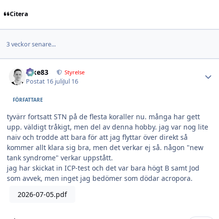
Citera
3 veckor senare...
Author stats
nike83
Styrelse
Postat
16 juli
Jul 16
FÖRFATTARE
tyvärr fortsatt STN på de flesta koraller nu. många har gett
upp. väldigt tråkigt, men del av denna hobby. jag var nog lite
naiv och trodde att bara för att jag flyttar över direkt så
kommer allt klara sig bra, men det verkar ej så. någon "new
tank syndrome" verkar uppstått.
jag har skickat in ICP-test och det var bara högt B samt Jod
som avvek, men inget jag bedömer som dödar acropora.
2026-07-05.pdf