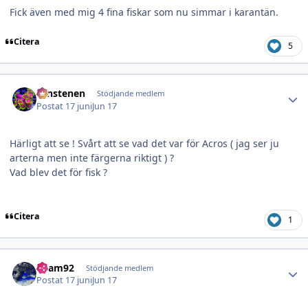
Fick även med mig 4 fina fiskar som nu simmar i karantän.
Citera
5
Author stats
runstenen
Stödjande medlem
Postat
17 juni
Jun 17
Härligt att se ! Svårt att se vad det var för Acros ( jag ser ju
arterna men inte färgerna riktigt ) ?
Vad blev det för fisk ?
Citera
1
Author stats
adam92
Stödjande medlem
Postat
17 juni
Jun 17