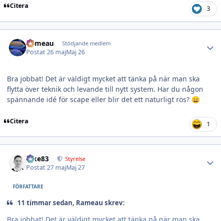
Citera
3
Author stats
Rameau
Stödjande medlem
Postat
26 maj
Maj 26
Bra jobbat! Det är väldigt mycket att tänka på när man ska
flytta över teknik och levande till nytt system. Har du någon
spännande idé för scape eller blir det ett naturligt rös?
😄
Citera
1
Author stats
nike83
Styrelse
Postat
27 maj
Maj 27
FÖRFATTARE
11 timmar sedan, Rameau skrev:
Bra jobbat! Det är väldigt mycket att tänka på när man ska