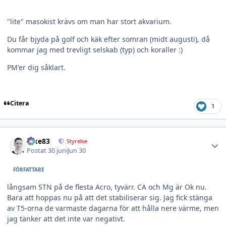
"lite" masokist krävs om man har stort akvarium.
Du får bjyda på golf och käk efter somran (midt augusti), då
kommar jag med trevligt selskab (typ) och koraller :)
PM'er dig såklart.
Citera
1
Author stats
nike83
Styrelse
Postat
30 juni
Jun 30
FÖRFATTARE
långsam STN på de flesta Acro, tyvärr. CA och Mg är Ok nu.
Bara att hoppas nu på att det stabiliserar sig. Jag fick stänga
av T5-orna de varmaste dagarna för att hålla nere värme, men
jag tänker att det inte var negativt.