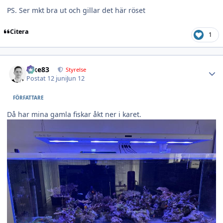
PS. Ser mkt bra ut och gillar det här röset
Citera
1
Author stats
nike83
Styrelse
Postat
12 juni
Jun 12
FÖRFATTARE
Då har mina gamla fiskar åkt ner i karet.