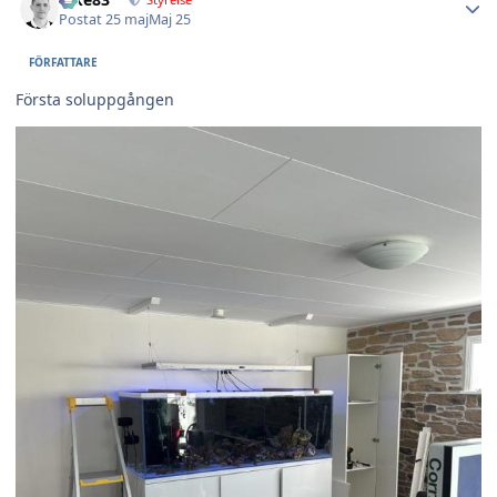
Postat
25 maj
Maj 25
FÖRFATTARE
Första soluppgången