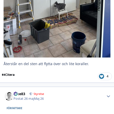
Återstår en del sten att flytta över och lite koraller.
Citera
4
Author stats
nike83
Styrelse
Postat
26 maj
Maj 26
FÖRFATTARE