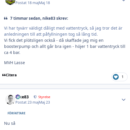
Postat
18 maj
Maj 18
7 timmar sedan, nike83 skrev:
Vi har tyvärr väldigt dåligt med vattentryck, så jag tror det är
anledningen till att påfyllningen tog så lång tid.
Vi fick det plötsligen också - då skaffade jag mig en
boosterpump och allt går bra igen - höjer 1 bar vattentryck till
ca 4 bar.
MVH Lasse
Citera
1
Author stats
nike83
Styrelse
Postat
23 maj
Maj 23
FÖRFATTARE
Nu så