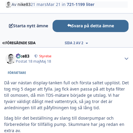
Av
nike83
21 mars
Mar 21
in
721-1199 liter
Starta nytt ämne
Svara på detta ämne
FÖRSTA SIDAN
FÖREGÅENDE SIDA
SIDA 2 AV 2
Author stats
nike83
Styrelse
Postat
18 maj
Maj 18
FÖRFATTARE
Då var nästan display-tanken full och första saltet upplöst. Det
tog mig 5 dagar att fylla. Jag fick även passa på att byta filter
till osmosen, då min TDS-mätare började ge utslag. Vi har
tyvärr väldigt dåligt med vattentryck, så jag tror det är
anledningen till att påfyllningen tog så lång tid.
Idag blir det beställning av slang till doserpumpar och
förberedelse för tillfällig pump. Skummare har jag redan en
extra av.