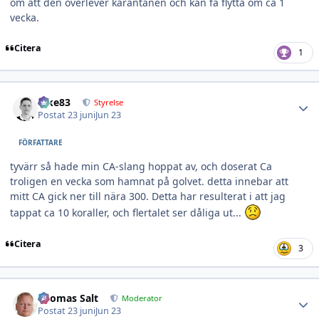
om att den överlever karantänen och kan få flytta om ca 1
vecka.
Citera
1
Author stats
nike83
Styrelse
Postat
23 juni
Jun 23
FÖRFATTARE
tyvärr så hade min CA-slang hoppat av, och doserat Ca
troligen en vecka som hamnat på golvet. detta innebar att
mitt CA gick ner till nära 300. Detta har resulterat i att jag
tappat ca 10 koraller, och flertalet ser dåliga ut...
Citera
3
Author stats
Thomas Salt
Moderator
Postat
23 juni
Jun 23