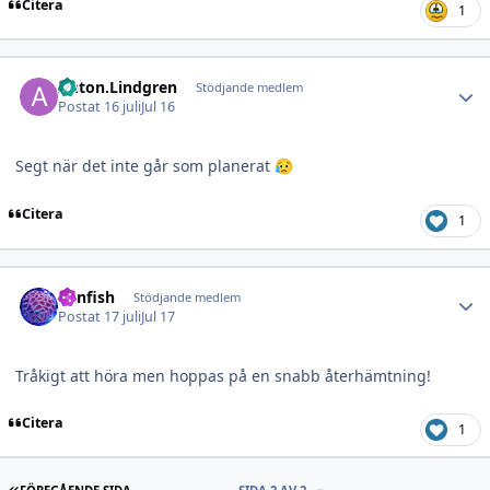
Citera
1
Author stats
Anton.Lindgren
Stödjande medlem
Postat
16 juli
Jul 16
Segt när det inte går som planerat
😥
Citera
1
Author stats
lionfish
Stödjande medlem
Postat
17 juli
Jul 17
Tråkigt att höra men hoppas på en snabb återhämtning!
Citera
1
FÖRSTA SIDAN