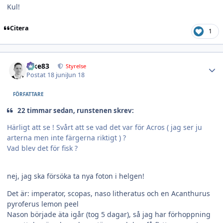
Kul!
Citera
1
Author stats
nike83
Styrelse
Postat
18 juni
Jun 18
FÖRFATTARE
22 timmar sedan, runstenen skrev:
Härligt att se ! Svårt att se vad det var för Acros ( jag ser ju
arterna men inte färgerna riktigt ) ?
Vad blev det för fisk ?
nej, jag ska försöka ta nya foton i helgen!
Det är: imperator, scopas, naso litheratus och en Acanthurus
pyroferus lemon peel
Nason började äta igår (tog 5 dagar), så jag har förhoppning