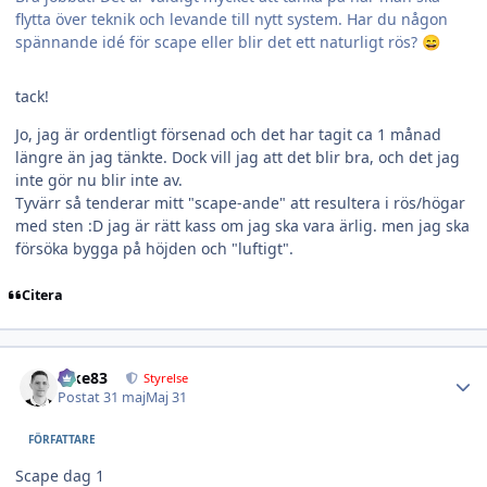
flytta över teknik och levande till nytt system. Har du någon
spännande idé för scape eller blir det ett naturligt rös?
😄
tack!
Jo, jag är ordentligt försenad och det har tagit ca 1 månad
längre än jag tänkte. Dock vill jag att det blir bra, och det jag
inte gör nu blir inte av.
Tyvärr så tenderar mitt "scape-ande" att resultera i rös/högar
med sten :D jag är rätt kass om jag ska vara ärlig. men jag ska
försöka bygga på höjden och "luftigt".
Citera
Author stats
nike83
Styrelse
Postat
31 maj
Maj 31
FÖRFATTARE
Scape dag 1