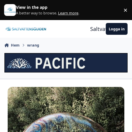
Gå till innehåll
View in the app
×
A
A better way to browse.
Learn more
.
Saltvattensguid
Logga in
Hem
wrang