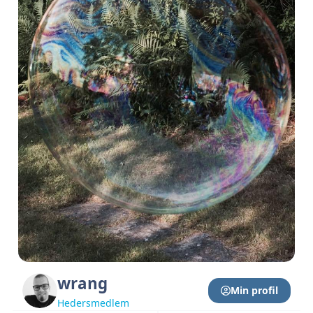
wrang
Min profil
Hedersmedlem