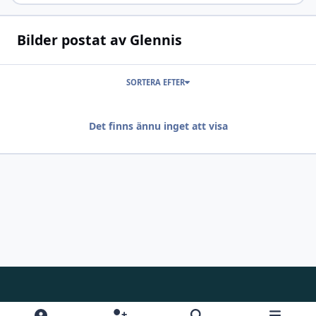
Bilder postat av Glennis
SORTERA EFTER
Det finns ännu inget att visa
Light Mode
Dark Mode
System Preference
f
i
y
d