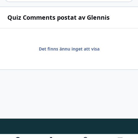
Quiz Comments postat av Glennis
Det finns ännu inget att visa
Light Mode
Dark Mode
System Preference
f
i
y
d