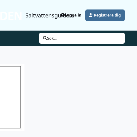
Saltvattensguiden
Logga in
Registrera dig
Sök...