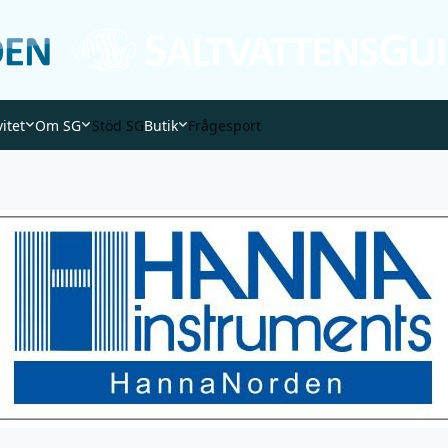
vitet
Om SG
Stöd SG
Butik
Frågesport