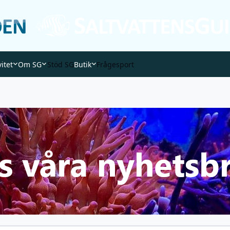
vitet
Om SG
Stöd SG
Butik
Frågesport