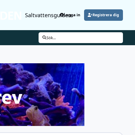
Saltvattensguiden
Logga in
Registrera dig
Sök...