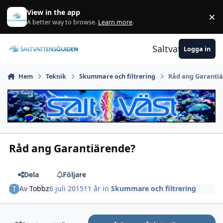
Gå till innehåll
View in the app
×
A
A better way to browse.
Learn more
.
Saltvattensguid
Logga in
Hem
Teknik
Skummare och filtrering
Råd ang Garanti
Råd ang Garantiärende?
Dela
Följare
Av
Tobbz
6 juli 2015
11 år
in
Skummare och filtrering