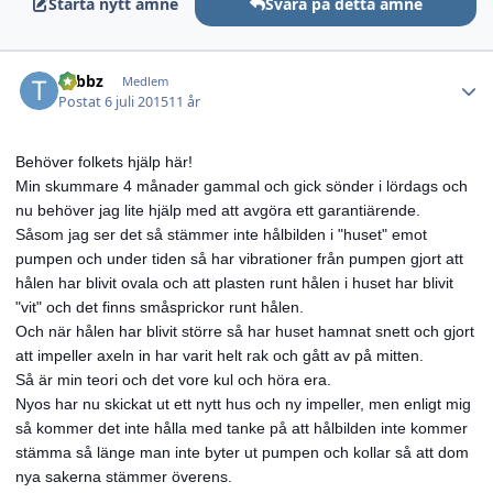
Starta nytt ämne
Svara på detta ämne
Author stats
Tobbz
Medlem
Postat
6 juli 2015
11 år
Behöver folkets hjälp här!
Min skummare 4 månader gammal och gick sönder i lördags och
nu behöver jag lite hjälp med att avgöra ett garantiärende.
Såsom jag ser det så stämmer inte hålbilden i "huset" emot
pumpen och under tiden så har vibrationer från pumpen gjort att
hålen har blivit ovala och att plasten runt hålen i huset har blivit
"vit" och det finns småsprickor runt hålen.
Och när hålen har blivit större så har huset hamnat snett och gjort
att impeller axeln in har varit helt rak och gått av på mitten.
Så är min teori och det vore kul och höra era.
Nyos har nu skickat ut ett nytt hus och ny impeller, men enligt mig
så kommer det inte hålla med tanke på att hålbilden inte kommer
stämma så länge man inte byter ut pumpen och kollar så att dom
nya sakerna stämmer överens.