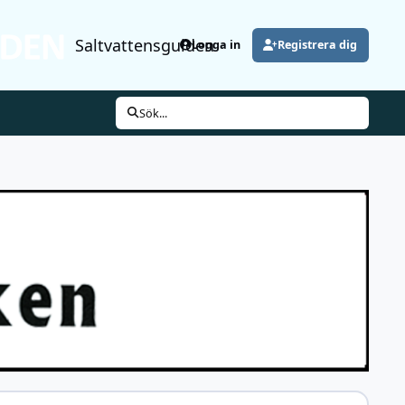
Saltvattensguiden
Logga in
Registrera dig
Sök...