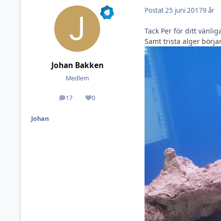
Postat
25 juni 2017
9 år
Tack Per för ditt vänl
Samt trista alger börja
Johan Bakken
Medlem
17
0
Inlägg
Omdöme
Johan