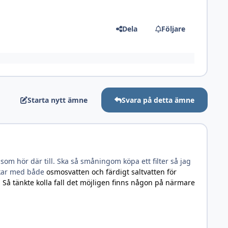
Dela
Följare
Starta nytt ämne
Svara på detta ämne
om hör där till. Ska så småningom köpa ett filter så jag
unkar med både
osmosvatten och färdigt saltvatten för
 Så tänkte kolla fall det möjligen finns någon på närmare