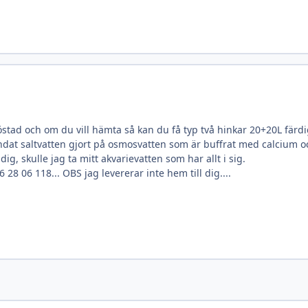
stad och om du vill hämta så kan du få typ två hinkar 20+20L färdi
ndat saltvatten gjort på osmosvatten som är buffrat med calcium och
ig, skulle jag ta mitt akvarievatten som har allt i sig.
6 28 06 118... OBS jag levererar inte hem till dig....