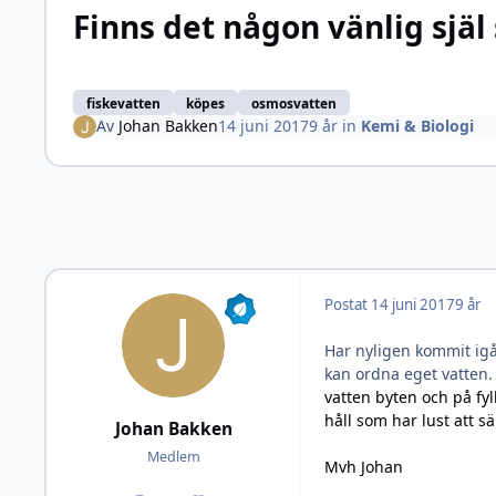
Finns det någon vänlig själ 
fiskevatten
köpes
osmosvatten
Av
Johan Bakken
14 juni 2017
9 år
in
Kemi & Biologi
Postat
14 juni 2017
9 år
Har nyligen kommit igå
kan ordna eget vatten.
vatten byten och på fy
håll som har lust att sä
Johan Bakken
Medlem
Mvh Johan