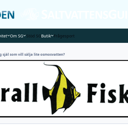
vitet
Om SG
Stöd SG
Butik
Frågesport
 själ som vill sälja lite osmosvatten?