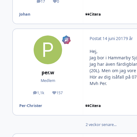
17
0
Inlägg
Omdöme
Citera
Johan
Postat
14 juni 2017
9 år
Hej,
Jag bor i Hammarby Sjö
Jag har även färdigbla
(20L). Men om jag vore d
per.w
Hör av dig isåfall på 07
Medlem
Mvh Per.
1,1k
157
Inlägg
Omdöme
Citera
Per-Christer
2 veckor senare...