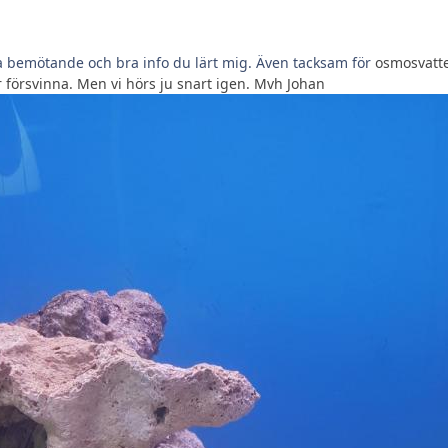
iga bemötande och bra info du lärt mig. Även tacksam för
osmosvatte
r försvinna. Men vi hörs ju snart igen. Mvh Johan