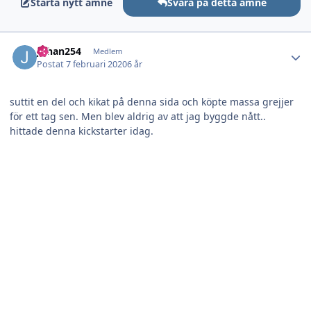
Starta nytt ämne
Svara på detta ämne
Author stats
Johan254
Medlem
Postat
7 februari 2020
6 år
suttit en del och kikat på denna sida och köpte massa grejjer
för ett tag sen. Men blev aldrig av att jag byggde nått..
hittade denna kickstarter idag.