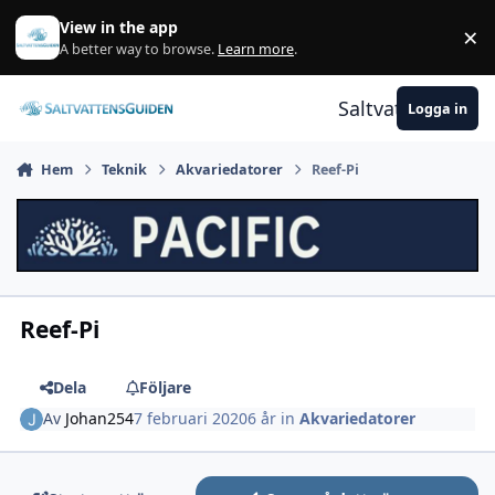
Gå till innehåll
View in the app
×
A
A better way to browse.
Learn more
.
Saltvattensguid
Logga in
Hem
Teknik
Akvariedatorer
Reef-Pi
Reef-Pi
Dela
Följare
Av
Johan254
7 februari 2020
6 år
in
Akvariedatorer