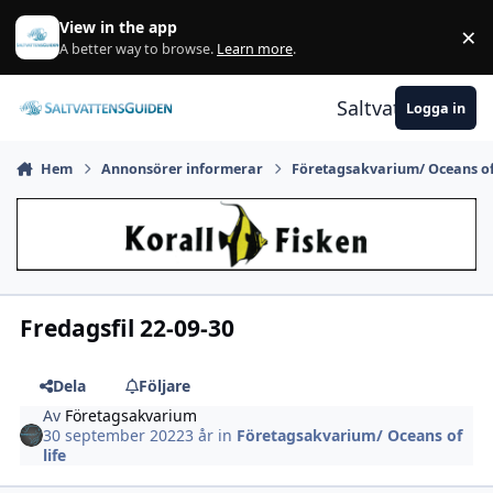
Gå till innehåll
View in the app
×
A
A better way to browse.
Learn more
.
Saltvattensguid
Logga in
Hem
Annonsörer informerar
Företagsakvarium/ Oceans of 
Fredagsfil 22-09-30
Dela
Följare
Av
Företagsakvarium
30 september 2022
3 år
in
Företagsakvarium/ Oceans of
life