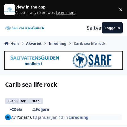
Gå till innehåll
View in the app
×
A
A better way to browse.
Learn more
.
Saltvattensguid
Logga in
Hem
Akvariet
Inredning
Carib sea life rock
Carib sea life rock
0-150 liter
sten
Dela
Följare
Av
Yonas16
13 januari
Jan 13
in
Inredning