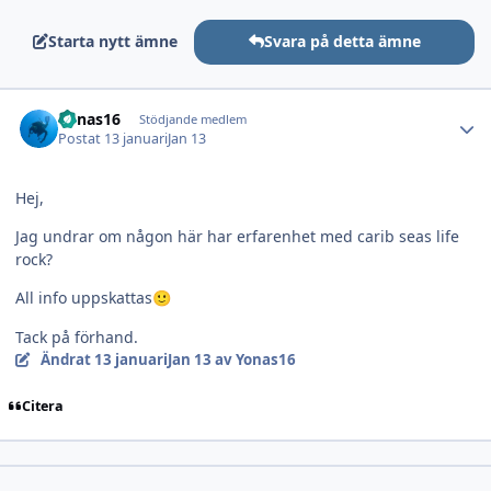
Starta nytt ämne
Svara på detta ämne
Author stats
Yonas16
Stödjande medlem
Postat
13 januari
Jan 13
Hej,
Jag undrar om någon här har erfarenhet med carib seas life
rock?
All info uppskattas
🙂
Tack på förhand.
Ändrat
13 januari
Jan 13
av Yonas16
Citera