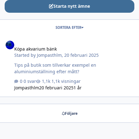
Starta nytt ämne
SORTERA EFTER
Köpa akvarium bänk
Köpa akvarium bänk
Started by
Jompasthlm
,
20 februari 2025
Tips på butik som tillverkar exempel en
aluminiumställning efter mått?
0 svar
1,1k visningar
Jompasthlm
20 februari 2025
1 år
Följare