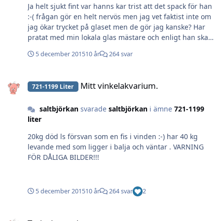
Ja helt sjukt fint var hanns kar trist att det spack för han
:-( frågan gör en helt nervös men jag vet faktist inte om
jag ökar trycket på glaset men de gör jag kanske? Har
pratat med min lokala glas mästare och enligt han ska
det inte vara några problem :-) tiden får väll utvisa om
5 december 2015
10 år
264 svar
jag lyckats eller ej ..
Mitt vinkelakvarium.
Mitt vinkelakvarium.
721-1199 Liter
saltbjörkan
svarade
saltbjörkan
i ämne
721-1199
liter
20kg död ls försvan som en fis i vinden :-) har 40 kg
levande med som ligger i balja och väntar . VARNING
FÖR DÅLIGA BILDER!!!
5 december 2015
10 år
264 svar
2
Torka Levande sten