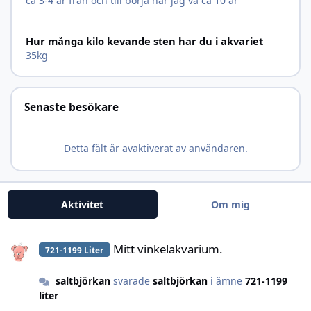
ca 3-4 år från och till börja när jag va ca 10 år
Hur många kilo kevande sten har du i akvariet
35kg
Senaste besökare
Detta fält är avaktiverat av användaren.
Aktivitet
Om mig
Mitt vinkelakvarium.
Mitt vinkelakvarium.
721-1199 Liter
saltbjörkan
svarade
saltbjörkan
i ämne
721-1199
liter