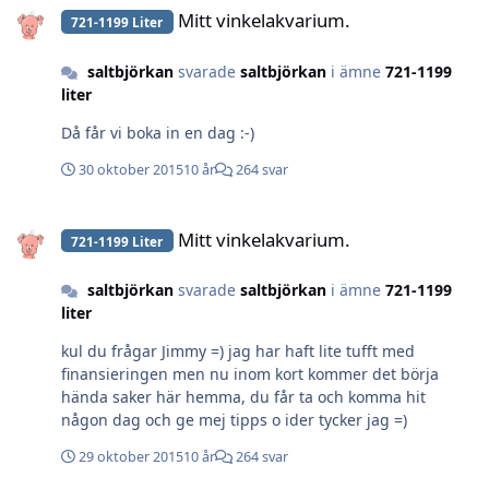
Mitt vinkelakvarium.
721-1199 Liter
saltbjörkan
svarade
saltbjörkan
i ämne
721-1199
liter
Då får vi boka in en dag :-)
30 oktober 2015
10 år
264 svar
Mitt vinkelakvarium.
Mitt vinkelakvarium.
721-1199 Liter
saltbjörkan
svarade
saltbjörkan
i ämne
721-1199
liter
kul du frågar Jimmy =) jag har haft lite tufft med
finansieringen men nu inom kort kommer det börja
hända saker här hemma, du får ta och komma hit
någon dag och ge mej tipps o ider tycker jag =)
29 oktober 2015
10 år
264 svar