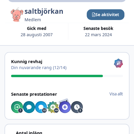
saltbjörkan
Se aktivitet
Medlem
Gick med
Senaste besök
28 augusti 2007
22 mars 2024
Visa allt
Kunnig revhaj
Din nuvarande rang (12/14)
Visa allt
Senaste prestationer
Visa allt
RARE
Se aktivitet
Antal inlägg