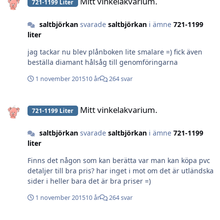
Mitt vinkelakvarium.
721-1199 Liter
saltbjörkan
svarade
saltbjörkan
i ämne
721-1199
liter
jag tackar nu blev plånboken lite smalare =) fick även
beställa diamant hålsåg till genomföringarna
1 november 2015
10 år
264 svar
Mitt vinkelakvarium.
Mitt vinkelakvarium.
721-1199 Liter
saltbjörkan
svarade
saltbjörkan
i ämne
721-1199
liter
Finns det någon som kan berätta var man kan köpa pvc
detaljer till bra pris? har inget i mot om det är utländska
sider i heller bara det är bra priser =)
1 november 2015
10 år
264 svar
Mitt vinkelakvarium.