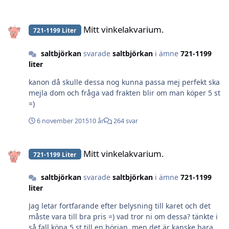
Mitt vinkelakvarium.
Mitt vinkelakvarium.
721-1199 Liter
saltbjörkan
svarade
saltbjörkan
i ämne
721-1199
liter
kanon då skulle dessa nog kunna passa mej perfekt ska
mejla dom och fråga vad frakten blir om man köper 5 st
=)
6 november 2015
10 år
264 svar
Mitt vinkelakvarium.
Mitt vinkelakvarium.
721-1199 Liter
saltbjörkan
svarade
saltbjörkan
i ämne
721-1199
liter
Jag letar fortfarande efter belysning till karet och det
måste vara till bra pris =) vad tror ni om dessa? tänkte i
så fall köpa 5 st till en början, men det är kanske bara