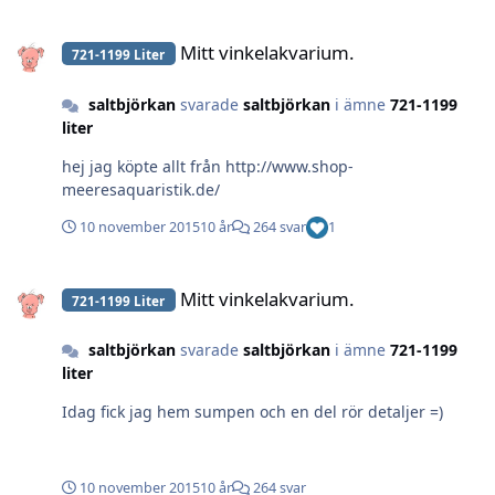
Mitt vinkelakvarium.
Mitt vinkelakvarium.
721-1199 Liter
saltbjörkan
svarade
saltbjörkan
i ämne
721-1199
liter
hej jag köpte allt från http://www.shop-
meeresaquaristik.de/
10 november 2015
10 år
264 svar
1
Mitt vinkelakvarium.
Mitt vinkelakvarium.
721-1199 Liter
saltbjörkan
svarade
saltbjörkan
i ämne
721-1199
liter
Idag fick jag hem sumpen och en del rör detaljer =)
10 november 2015
10 år
264 svar