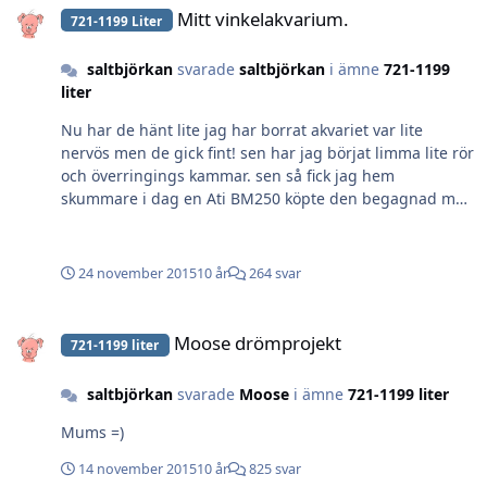
Mitt vinkelakvarium.
721-1199 Liter
saltbjörkan
svarade
saltbjörkan
i ämne
721-1199
liter
Nu har de hänt lite jag har borrat akvariet var lite
nervös men de gick fint! sen har jag börjat limma lite rör
och överringings kammar. sen så fick jag hem
skummare i dag en Ati BM250 köpte den begagnad men
i helt ok skick ska visst klara kar upp till 2000L får
hoppas den fungerar fint =)
http://www.aquawarehouse.se/shop/product_info.php/c
24 november 2015
10 år
264 svar
Path/39_49/products_id/754?
osCsid=6ca78ea80c795f841d0fa551675a7bb6
Moose drömprojekt
Moose drömprojekt
721-1199 liter
saltbjörkan
svarade
Moose
i ämne
721-1199 liter
Mums =)
14 november 2015
10 år
825 svar