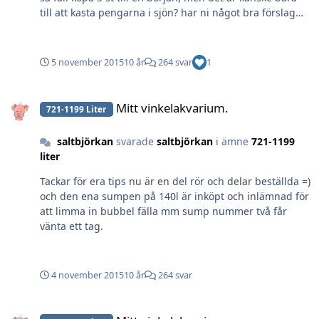
till att kasta pengarna i sjön? har ni något bra förslag
priset ska helst ligga mellan 3-4 tusen jag ska inte ha
några jätte krävande koraller till en
början..http://www.ebay.com/itm/MarsAqua-3PCS-
5 november 2015
10 år
264 svar
1
Dimmable-165W-LED-Aquarium-Light-full-spectrum-
Marine-Coral-lamp-/221851649342?
Mitt vinkelakvarium.
hash=item33a763853e:g:M8MAAOSwHjNV77DW
Mitt vinkelakvarium.
721-1199 Liter
saltbjörkan
svarade
saltbjörkan
i ämne
721-1199
liter
Tackar för era tips nu är en del rör och delar beställda =)
och den ena sumpen på 140l är inköpt och inlämnad för
att limma in bubbel fälla mm sump nummer två får
vänta ett tag.
4 november 2015
10 år
264 svar
Mitt vinkelakvarium.