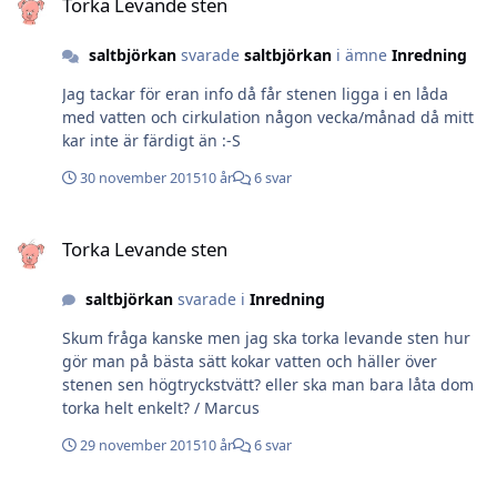
Torka Levande sten
saltbjörkan
svarade
saltbjörkan
i ämne
Inredning
Jag tackar för eran info då får stenen ligga i en låda
med vatten och cirkulation någon vecka/månad då mitt
kar inte är färdigt än :-S
30 november 2015
10 år
6 svar
Torka Levande sten
Torka Levande sten
saltbjörkan
svarade i
Inredning
Skum fråga kanske men jag ska torka levande sten hur
gör man på bästa sätt kokar vatten och häller över
stenen sen högtryckstvätt? eller ska man bara låta dom
torka helt enkelt? / Marcus
29 november 2015
10 år
6 svar
Mitt vinkelakvarium.