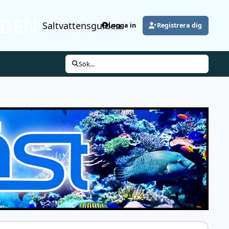
Saltvattensguiden
Logga in
Registrera dig
Sök...