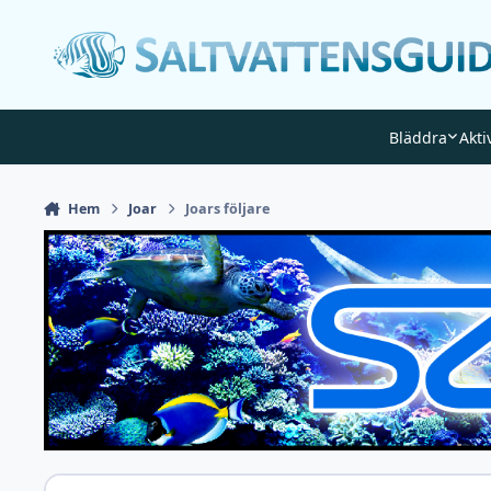
Gå till innehåll
Bläddra
Akti
Hem
Joar
Joars följare