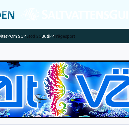
vitet
Om SG
Stöd SG
Butik
Frågesport