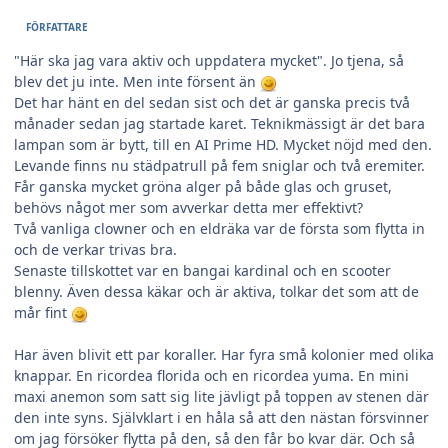
FÖRFATTARE
"Här ska jag vara aktiv och uppdatera mycket". Jo tjena, så
blev det ju inte. Men inte försent än
Det har hänt en del sedan sist och det är ganska precis två
månader sedan jag startade karet. Teknikmässigt är det bara
lampan som är bytt, till en AI Prime HD. Mycket nöjd med den.
Levande finns nu städpatrull på fem sniglar och två eremiter.
Får ganska mycket gröna alger på både glas och gruset,
behövs något mer som avverkar detta mer effektivt?
Två vanliga clowner och en eldräka var de första som flytta in
och de verkar trivas bra.
Senaste tillskottet var en bangai kardinal och en scooter
blenny. Även dessa käkar och är aktiva, tolkar det som att de
mår fint
Har även blivit ett par koraller. Har fyra små kolonier med olika
knappar. En ricordea florida och en ricordea yuma. En mini
maxi anemon som satt sig lite jävligt på toppen av stenen där
den inte syns. Självklart i en håla så att den nästan försvinner
om jag försöker flytta på den, så den får bo kvar där. Och så