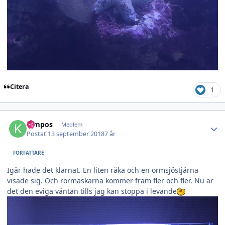
Citera
1
Author stats
Kimpos
Medlem
Postat
13 september 2018
7 år
FÖRFATTARE
Igår hade det klarnat. En liten räka och en ormsjöstjärna
visade sig. Och rörmaskarna kommer fram fler och fler. Nu är
det den eviga väntan tills jag kan stoppa i levande