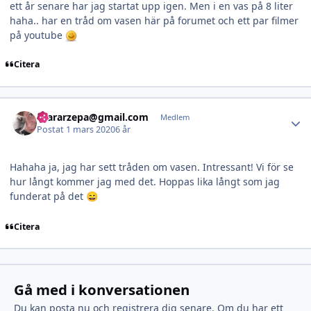
ett år senare har jag startat upp igen. Men i en vas på 8 liter
haha.. har en tråd om vasen här på forumet och ett par filmer
på youtube
Citera
Author stats
Szararzepa@gmail.com
Medlem
Postat
1 mars 2020
6 år
Hahaha ja, jag har sett tråden om vasen. Intressant! Vi för se
hur långt kommer jag med det. Hoppas lika långt som jag
funderat på det
😄
Citera
Gå med i konversationen
Du kan posta nu och registrera dig senare. Om du har ett