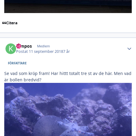
Citera
Author stats
Kimpos
Medlem
Postat
11 september 2018
7 år
FÖRFATTARE
Se vad som kröp fram! Har hittt totalt tre st av de här. Men vad
är bollen bredvid?