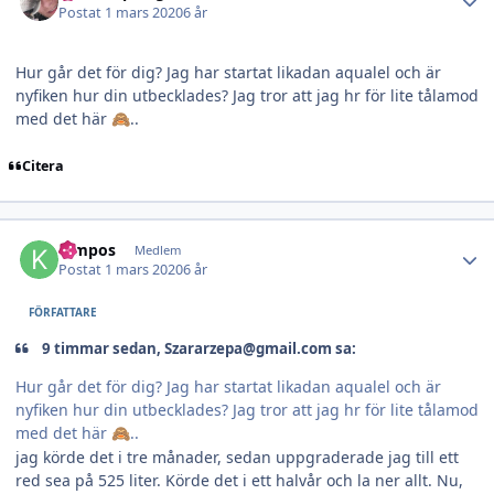
Postat
1 mars 2020
6 år
Hur går det för dig? Jag har startat likadan aqualel och är
nyfiken hur din utbecklades? Jag tror att jag hr för lite tålamod
med det här
..
🙈
Citera
Author stats
Kimpos
Medlem
Postat
1 mars 2020
6 år
FÖRFATTARE
9 timmar sedan, Szararzepa@gmail.com sa:
Hur går det för dig? Jag har startat likadan aqualel och är
nyfiken hur din utbecklades? Jag tror att jag hr för lite tålamod
med det här
..
🙈
jag körde det i tre månader, sedan uppgraderade jag till ett
red sea på 525 liter. Körde det i ett halvår och la ner allt. Nu,