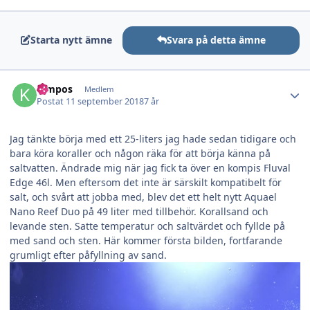
Starta nytt ämne
Svara på detta ämne
Author stats
Kimpos
Medlem
Postat
11 september 2018
7 år
Jag tänkte börja med ett 25-liters jag hade sedan tidigare och
bara köra koraller och någon räka för att börja känna på
saltvatten. Ändrade mig när jag fick ta över en kompis Fluval
Edge 46l. Men eftersom det inte är särskilt kompatibelt för
salt, och svårt att jobba med, blev det ett helt nytt Aquael
Nano Reef Duo på 49 liter med tillbehör. Korallsand och
levande sten. Satte temperatur och saltvärdet och fyllde på
med sand och sten. Här kommer första bilden, fortfarande
grumligt efter påfyllning av sand.