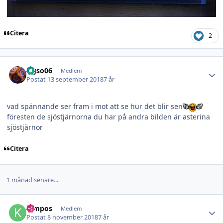
Citera
2
Author stats
Ogso06
Medlem
Postat
13 september 2018
7 år
vad spännande ser fram i mot att se hur det blir sen
föresten de sjöstjärnorna du har på andra bilden är asterina
sjöstjärnor
Citera
1 månad senare...
Author stats
Kimpos
Medlem
Postat
8 november 2018
7 år