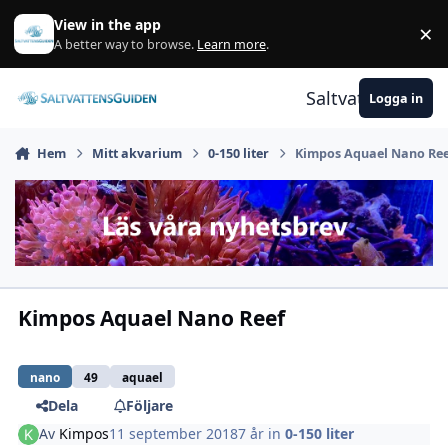
Gå till innehåll
View in the app
×
A
A better way to browse.
Learn more
.
Saltvattensguid
Logga in
Hem
Mitt akvarium
0-150 liter
Kimpos Aquael Nano Re
Kimpos Aquael Nano Reef
nano
49
aquael
Dela
Följare
Av
Kimpos
11 september 2018
7 år
in
0-150 liter