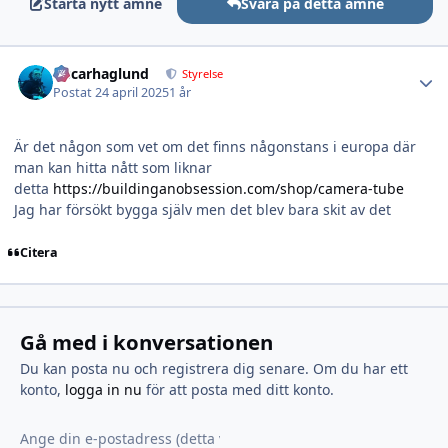
Starta nytt ämne
Svara på detta ämne
Author stats
Oscarhaglund
Styrelse
Postat
24 april 2025
1 år
Är det någon som vet om det finns någonstans i europa där
man kan hitta nått som liknar
detta
https://buildinganobsession.com/shop/camera-tube
Jag har försökt bygga själv men det blev bara skit av det
Citera
Gå med i konversationen
Du kan posta nu och registrera dig senare. Om du har ett
konto,
logga in nu
för att posta med ditt konto.