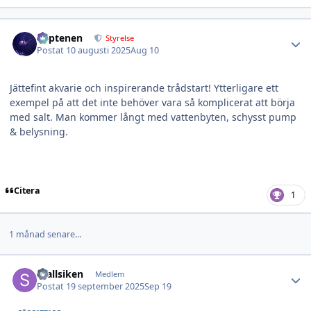
Author stats
kaptenen
Styrelse
Postat
10 augusti 2025
Aug 10
Jättefint akvarie och inspirerande trådstart! Ytterligare ett
exempel på att det inte behöver vara så komplicerat att börja
med salt. Man kommer långt med vattenbyten, schysst pump
& belysning.
Citera
1
1 månad senare...
Author stats
Stallsiken
Medlem
Postat
19 september 2025
Sep 19