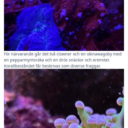
För närvarande går det två clowner och en okinawagoby med
en pepparmyntsräka och en drös snäckor och eremiter.
Korallbeståndet får beskrivas som diverse fraggar.