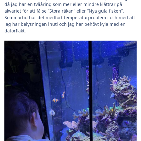
då jag har en tvååring som mer eller mindre klättrar på
akvariet för att få se ”Stora räkan” eller ”Nya gula fisken”.
Sommartid har det medfört temperaturproblem i och med att
jag har belysningen inuti och jag har behövt kyla med en
datorfläkt.