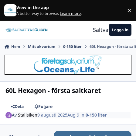
Gå till innehåll
View in the app
×
A
A better way to browse.
Learn more
.
Saltvattensguid
Logga in
Hem
Mitt akvarium
0-150 liter
60L Hexagon - första sal
60L Hexagon - första saltkaret
Dela
Följare
Av
Stallsiken
9 augusti 2025
Aug 9
in
0-150 liter