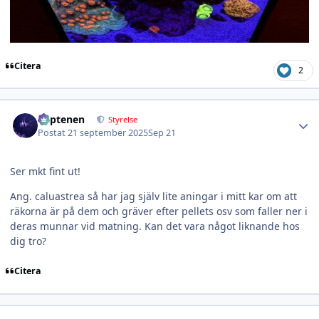
Citera
2
Author stats
kaptenen
Styrelse
Postat
21 september 2025
Sep 21
Ser mkt fint ut!
Ang. caluastrea så har jag själv lite aningar i mitt kar om att
räkorna är på dem och gräver efter pellets osv som faller ner i
deras munnar vid matning. Kan det vara något liknande hos
dig tro?
Citera
Author stats