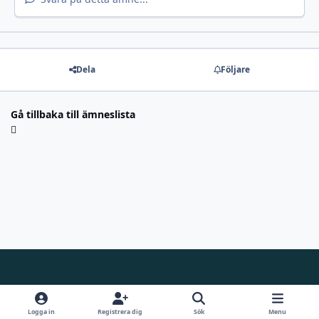
Dela
Följare
Gå tillbaka till ämneslista
Light Mode
Dark Mode
System Preference
f
i
y
d
a
n
o
i
Logga in
Registrera dig
Sök
Menu