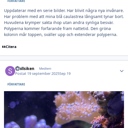
FÖRFATTARE
Uppdaterar med en serie bilder. Har blivit några nya invånare.
Har problem med att mina blå caulastrea långsamt tynar bort.
Huvudena krymper sakta ihop utan andra synliga besvär.
Polyperna kommer forfarande fram nattetid. Den gröna
kolonin mår toppen, sväller upp och extenderar polyperna.
Citera
Author stats
Stallsiken
Medlem
Postat
19 september 2025
Sep 19
FÖRFATTARE