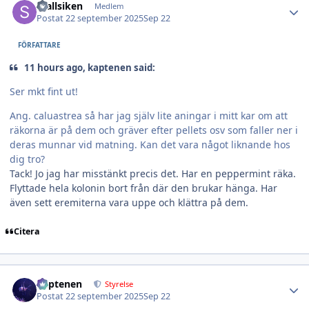
Stallsiken
Medlem
Postat
22 september 2025
Sep 22
FÖRFATTARE
11 hours ago, kaptenen said:
Ser mkt fint ut!
Ang. caluastrea så har jag själv lite aningar i mitt kar om att
räkorna är på dem och gräver efter pellets osv som faller ner i
deras munnar vid matning. Kan det vara något liknande hos
dig tro?
Tack! Jo jag har misstänkt precis det. Har en peppermint räka.
Flyttade hela kolonin bort från där den brukar hänga. Har
även sett eremiterna vara uppe och klättra på dem.
Citera
Author stats
kaptenen
Styrelse
Postat
22 september 2025
Sep 22