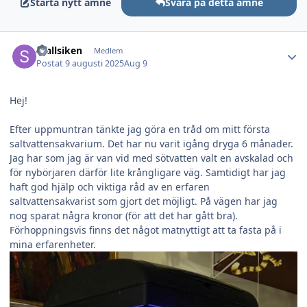
Starta nytt ämne
Svara på detta ämne
Author stats
Stallsiken
Medlem
Postat
9 augusti 2025
Aug 9
Hej!
Efter uppmuntran tänkte jag göra en tråd om mitt första
saltvattensakvarium. Det har nu varit igång dryga 6 månader.
Jag har som jag är van vid med sötvatten valt en avskalad och
för nybörjaren därför lite krångligare väg. Samtidigt har jag
haft god hjälp och viktiga råd av en erfaren
saltvattensakvarist som gjort det möjligt. På vägen har jag
nog sparat några kronor (för att det har gått bra).
Förhoppningsvis finns det något matnyttigt att ta fasta på i
mina erfarenheter.