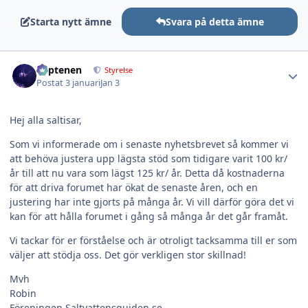
Starta nytt ämne
Svara på detta ämne
Author stats
kaptenen
Styrelse
Postat
3 januari
Jan 3
Hej alla saltisar,
Som vi informerade om i senaste nyhetsbrevet så kommer vi
att behöva justera upp lägsta stöd som tidigare varit 100 kr/
år till att nu vara som lägst 125 kr/ år. Detta då kostnaderna
för att driva forumet har ökat de senaste åren, och en
justering har inte gjorts på många år. Vi vill därför göra det vi
kan för att hålla forumet i gång så många år det går framåt.
Vi tackar för er förståelse och är otroligt tacksamma till er som
väljer att stödja oss. Det gör verkligen stor skillnad!
Mvh
Robin
Föreningen Saltvattensguiden.se