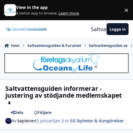
Gå till innehåll
View in the app
×
A
A better way to browse.
Learn more
.
Saltvattensguid
Logga in
Hem
Saltvattensguiden & Forumet
Saltvattensguiden.se
Saltvattensguiden informerar -
justering av stödjande medlemskapet
Dela
Följare
Av
kaptenen
3 januari
Jan 3
in
SG Nyheter & Kungörelser