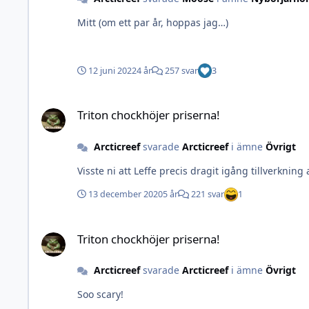
Mitt (om ett par år, hoppas jag…)
12 juni 2022
4 år
257 svar
3
Triton chockhöjer priserna!
Triton chockhöjer priserna!
Arcticreef
svarade
Arcticreef
i ämne
Övrigt
Visste ni att Leffe precis dragit igång tillverkn
13 december 2020
5 år
221 svar
1
Triton chockhöjer priserna!
Triton chockhöjer priserna!
Arcticreef
svarade
Arcticreef
i ämne
Övrigt
Soo scary!