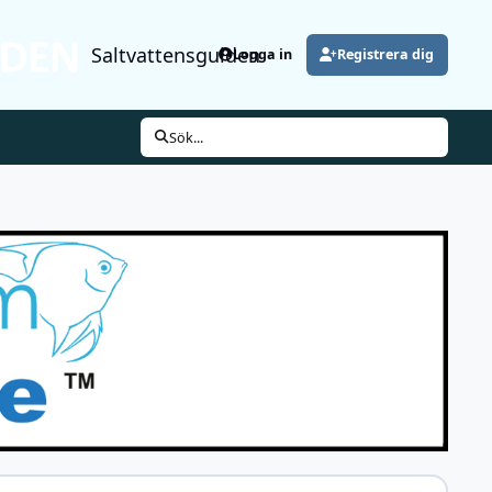
Saltvattensguiden
Logga in
Registrera dig
Sök...