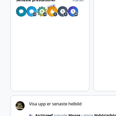
RARE
Visa upp er senaste helbild
Visa upp er senaste helbild
Arcticreef
svarade
Moose
i ämne
Nybörjarhö