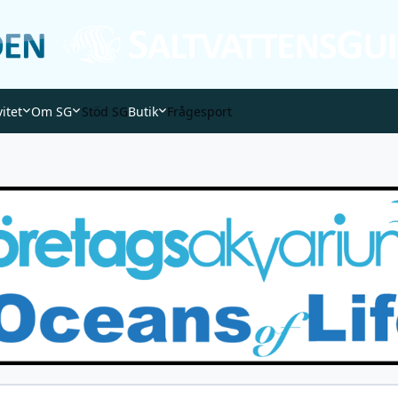
vitet
Om SG
Stöd SG
Butik
Frågesport