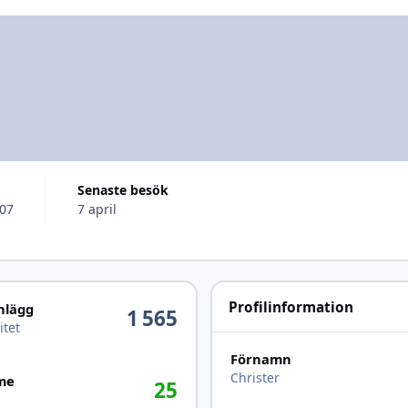
Senaste besök
007
7 april
Profilinformation
inlägg
1 565
itet
Förnamn
Christer
me
25