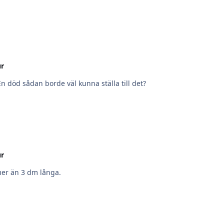
ur
En död sådan borde väl kunna ställa till det?
ur
mer än 3 dm långa.