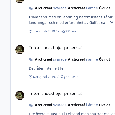
Arcticreef
svarade
Arcticreef
i ämne
Övrigt
I samband med en landning häromsistens så virvla
landningar och med erfarenhet av Gulfstream IV.
4 augusti 2019
7 år
221 svar
Triton chockhöjer priserna!
Triton chockhöjer priserna!
Arcticreef
svarade
Arcticreef
i ämne
Övrigt
Det låter inte helt fel
4 augusti 2019
7 år
221 svar
Triton chockhöjer priserna!
Triton chockhöjer priserna!
Arcticreef
svarade
Arcticreef
i ämne
Övrigt
Lite överallt. Just nu i Leksand men snurrar mella