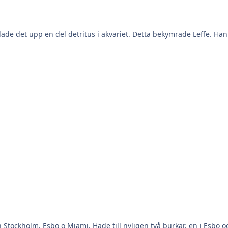
de det upp en del detritus i akvariet. Detta bekymrade Leffe. Han
n Stockholm, Esbo o Miami. Hade till nyligen två burkar, en i Esbo 