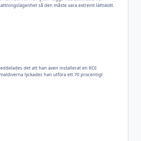
rnattningslägenhet så den måste vara extremt lättskött.
 meddelades det att han även installerat en ROI
aldiverna lyckades han utföra ett 70 procentigt