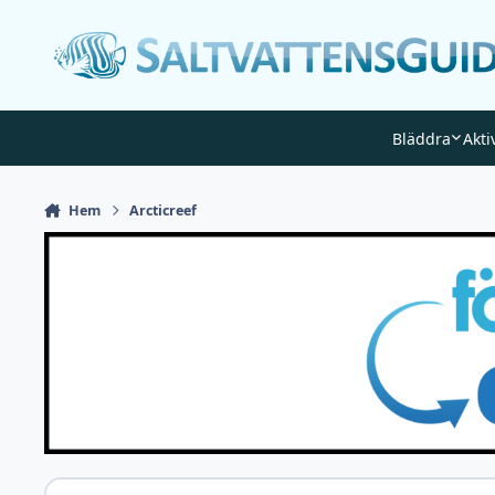
Gå till innehåll
Bläddra
Akti
Hem
Arcticreef