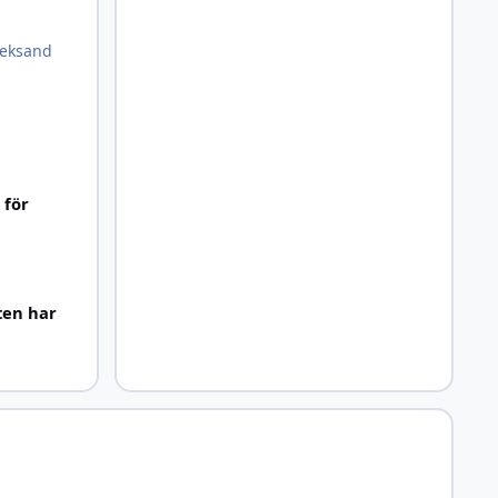
Leksand
 för
ten har