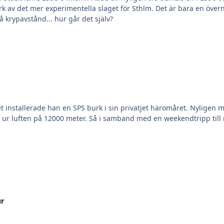
tburk av det mer experimentella slaget för Sthlm. Det är bara en öve
Annars har turen att ha en viss akvariehandlare på krypavstånd... hur går det själv?
 vet installerade han en SPS burk i sin privatjet häromåret. Nyligen
ur luften på 12000 meter. Så i samband med en weekendtripp till m
ur