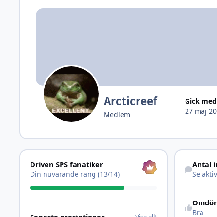
Arcticreef
Gick med
27 maj 2
Medlem
Visa allt
Se aktivitet
Driven SPS fanatiker
Antal 
Din nuvarande rang (13/14)
Se aktiv
Omdö
Visa allt
Bra
Senaste prestationer
Visa allt