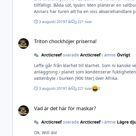
tillfälligt. Båda söt, tyvärr. Men planerar en sal
3 augusti 2019
7 år
221 svar
Triton chockhöjer priserna!
Triton chockhöjer priserna!
Arcticreef
svarade
Arcticreef
i ämne
Övrigt
Leffe går från klarhet till klarhet. Som ni kanske
anläggning i planet som kondenserar fuktigheten 
vattenbyte i burken (900 liter) över Afrika.
3 augusti 2019
7 år
221 svar
2
Vad är det här för maskar?
Vad är det här för maskar?
Arcticreef
svarade
Arcticreef
i ämne
Lägre dj
Ok. Will do!