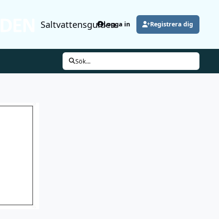
Saltvattensguiden
Logga in
Registrera dig
Sök...