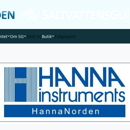
vitet
Om SG
Stöd SG
Butik
Frågesport