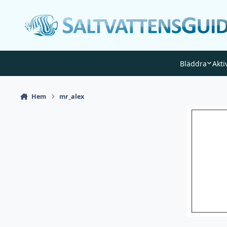
Gå till innehåll
Bläddra
Akti
Hem
mr_alex