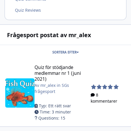
Quiz Reviews
Frågesport postat av mr_alex
SORTERA EFTER
Quiz för stödjande medlemmar nr 1 (juni 2021)
Quiz för stödjande
medlemmar nr 1 (juni
2021)
Av
mr_alex
in
SGs
frågesport
8
kommentarer
Typ
: Ett rätt svar
Time
: 3 minuter
Questions
: 15