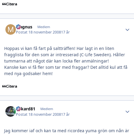
Citera
Author stats
Magnus
Medlem
Postat
18 november 2008
17 år
Hoppas vi kan få fart på saltträffen! Har lagt in en liten
fragglista för den som är intresserad (C-Life Sweden). Håller
tummarna att något där kan locka fler anmälningar!
Kanske kan vi få fler som tar med fraggar? Det alltid kul att få
med nya godsaker hem!
Citera
Author stats
rickard81
Medlem
Postat
18 november 2008
17 år
Jag kommer iaf och kan ta med ricordea yuma grön om nån är