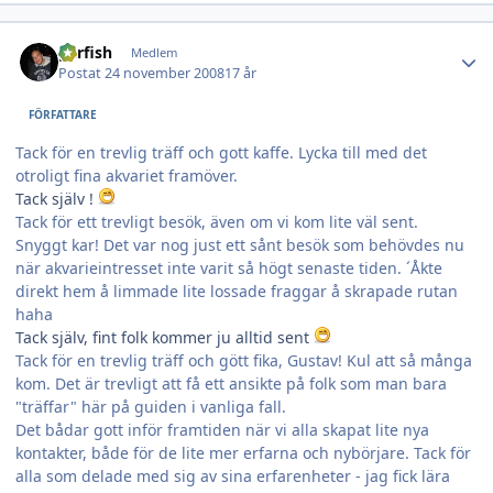
Author stats
garfish
Medlem
Postat
24 november 2008
17 år
FÖRFATTARE
Tack för en trevlig träff och gott kaffe. Lycka till med det
otroligt fina akvariet framöver.
Tack själv !
Tack för ett trevligt besök, även om vi kom lite väl sent.
Snyggt kar! Det var nog just ett sånt besök som behövdes nu
när akvarieintresset inte varit så högt senaste tiden. ´Åkte
direkt hem å limmade lite lossade fraggar å skrapade rutan
haha
Tack själv, fint folk kommer ju alltid sent
Tack för en trevlig träff och gött fika, Gustav! Kul att så många
kom. Det är trevligt att få ett ansikte på folk som man bara
"träffar" här på guiden i vanliga fall.
Det bådar gott inför framtiden när vi alla skapat lite nya
kontakter, både för de lite mer erfarna och nybörjare. Tack för
alla som delade med sig av sina erfarenheter - jag fick lära