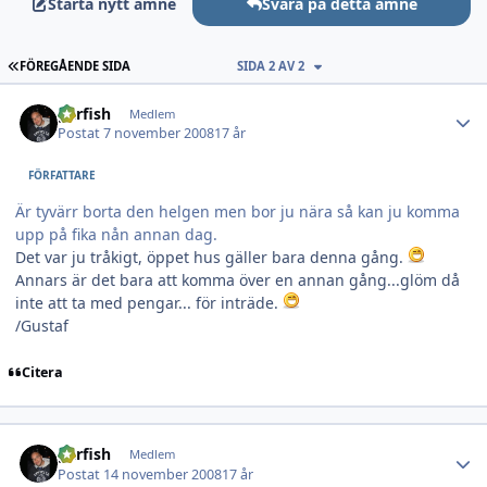
Starta nytt ämne
Svara på detta ämne
FÖRSTA SIDAN
FÖREGÅENDE SIDA
SIDA 2 AV 2
Author stats
garfish
Medlem
Postat
7 november 2008
17 år
FÖRFATTARE
Är tyvärr borta den helgen men bor ju nära så kan ju komma
upp på fika nån annan dag.
Det var ju tråkigt, öppet hus gäller bara denna gång.
Annars är det bara att komma över en annan gång...glöm då
inte att ta med pengar... för inträde.
/Gustaf
Citera
Author stats
garfish
Medlem
Postat
14 november 2008
17 år