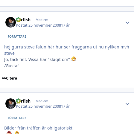
Author stats
garfish
Medlem
Postat
25 november 2008
17 år
FÖRFATTARE
hej gurra steve falun här hur ser fraggarna ut nu nyfiken mvh
steve
Jo, tack fint. Vissa har "slagit om"
/Gustaf
Citera
Author stats
garfish
Medlem
Postat
25 november 2008
17 år
FÖRFATTARE
Bilder från träffen är obligatoriskt!