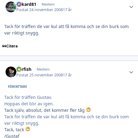
rickard81
Medlem
Postat
24 november 2008
17 år
Tack för träffen de var kul att få komma och se din burk som
var riktigt snygg.
Citera
Author stats
garfish
Medlem
Postat
25 november 2008
17 år
FÖRFATTARE
Tack för träffen Gustav.
Hoppas det blir av igen.
Tack själv, absolut, det kommer fler tåg
Tack för träffen de var kul att få komma och se din burk som
var riktigt snygg.
Tack, tack
/Gustaf