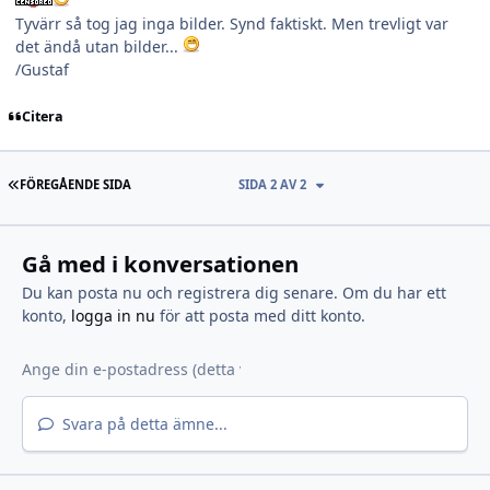
Tyvärr så tog jag inga bilder. Synd faktiskt. Men trevligt var
det ändå utan bilder...
/Gustaf
Citera
FÖRSTA SIDAN
FÖREGÅENDE SIDA
SIDA 2 AV 2
Gå med i konversationen
Du kan posta nu och registrera dig senare. Om du har ett
konto,
logga in nu
för att posta med ditt konto.
Svara på detta ämne...