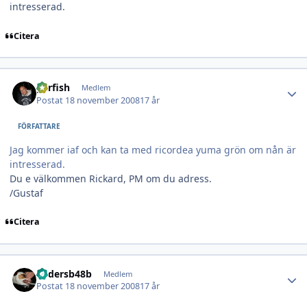
intresserad.
Citera
Author stats
garfish
Medlem
Postat
18 november 2008
17 år
FÖRFATTARE
Jag kommer iaf och kan ta med ricordea yuma grön om nån är
intresserad.
Du e välkommen Rickard, PM om du adress.
/Gustaf
Citera
Author stats
andersb48b
Medlem
Postat
18 november 2008
17 år