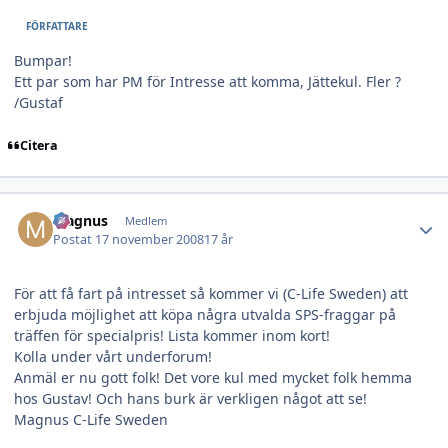
FÖRFATTARE
Bumpar!
Ett par som har PM för Intresse att komma, Jättekul. Fler ?
/Gustaf
Citera
Author stats
Magnus
Medlem
Postat
17 november 2008
17 år
För att få fart på intresset så kommer vi (C-Life Sweden) att
erbjuda möjlighet att köpa några utvalda SPS-fraggar på
träffen för specialpris! Lista kommer inom kort!
Kolla under vårt underforum!
Anmäl er nu gott folk! Det vore kul med mycket folk hemma
hos Gustav! Och hans burk är verkligen något att se!
Magnus C-Life Sweden