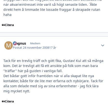
när akvarieintresset inte varit så högt senaste tiden. ´Åkte
direkt hem å limmade lite lossade fraggar å skrapade rutan
haha
Citera
Author stats
Magnus
Medlem
Postat
24 november 2008
17 år
Tack för en trevlig träff och gött fika, Gustav! Kul att så många
kom. Det är trevligt att få ett ansikte på folk som man bara
"träffar" här på guiden i vanliga fall.
Det bådar gott inför framtiden när vi alla skapat lite nya
kontakter, både för de lite mer erfarna och nybörjare. Tack för
alla som delade med sig av sina erfarenheter - jag fick lära
mig mycket nytt.
Citera