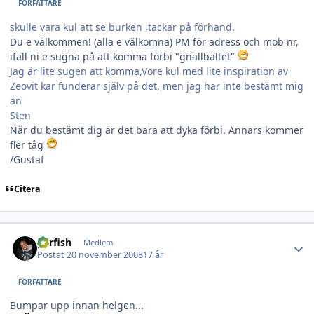
FÖRFATTARE
skulle vara kul att se burken ,tackar på förhand.
Du e välkommen! (alla e välkomna) PM för adress och mob nr,
ifall ni e sugna på att komma förbi "gnällbältet"
Jag är lite sugen att komma,Vore kul med lite inspiration av
Zeovit kar funderar själv på det, men jag har inte bestämt mig
än
Sten
När du bestämt dig är det bara att dyka förbi. Annars kommer
fler tåg
/Gustaf
Citera
Author stats
garfish
Medlem
Postat
20 november 2008
17 år
FÖRFATTARE
Bumpar upp innan helgen...