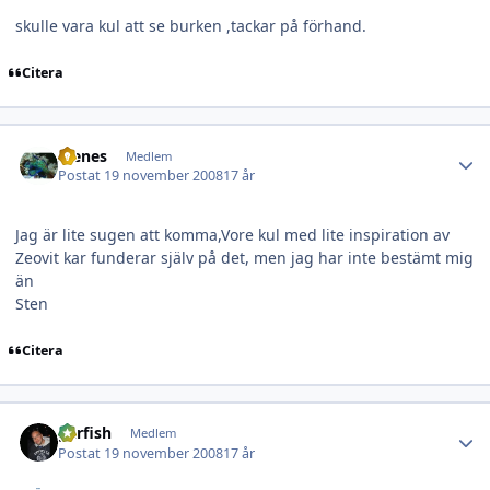
skulle vara kul att se burken ,tackar på förhand.
Citera
Author stats
stenes
Medlem
Postat
19 november 2008
17 år
Jag är lite sugen att komma,Vore kul med lite inspiration av
Zeovit kar funderar själv på det, men jag har inte bestämt mig
än
Sten
Citera
Author stats
garfish
Medlem
Postat
19 november 2008
17 år