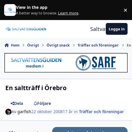
Gå till innehåll
View in the app
×
A
A better way to browse.
Learn more
.
Saltvattensguid
Logga in
Hem
Övrigt
Övrigt snack
Träffar och föreningar
En 
En saltträff i Örebro
Dela
Följare
Av
garfish
22 oktober 2008
17 år
in
Träffar och föreningar