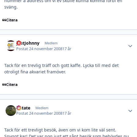
nummer å address om vi ev skulle kunna komma förbi en
sväng.
Citera
Author stats
JustJohnny
Medlem
Postat
24 november 2008
17 år
Tack för en trevlig träff och gott kaffe. Lycka till med det
otroligt fina akvariet framöver.
Citera
Author stats
Datate
Medlem
Postat
24 november 2008
17 år
Tack för ett trevligt besök, även om vi kom lite väl sent.
Snyggt kar! Det var nog just ett sånt besök som behövdes nu