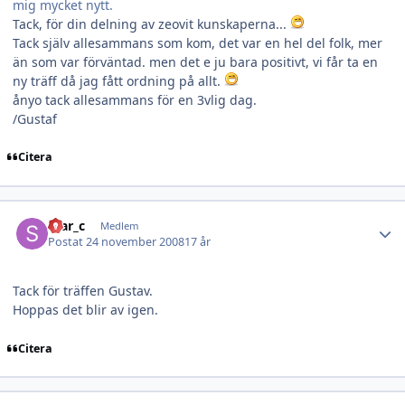
mig mycket nytt.
Tack, för din delning av zeovit kunskaperna...
Tack själv allesammans som kom, det var en hel del folk, mer
än som var förväntad. men det e ju bara positivt, vi får ta en
ny träff då jag fått ordning på allt.
ånyo tack allesammans för en 3vlig dag.
/Gustaf
Citera
Author stats
Star_c
Medlem
Postat
24 november 2008
17 år
Tack för träffen Gustav.
Hoppas det blir av igen.
Citera
Author stats