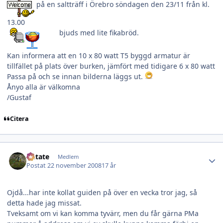
på en saltträff i Örebro söndagen den 23/11 från kl.
13.00
bjuds med lite fikabröd.
Kan informera att en 10 x 80 watt T5 byggd armatur är
tillfället på plats över burken, jämfört med tidigare 6 x 80 watt
Passa på och se innan bilderna läggs ut.
Ånyo alla är välkomna
/Gustaf
Citera
Author stats
Datate
Medlem
Postat
22 november 2008
17 år
Ojdå...har inte kollat guiden på över en vecka tror jag, så
detta hade jag missat.
Tveksamt om vi kan komma tyvärr, men du får gärna PMa