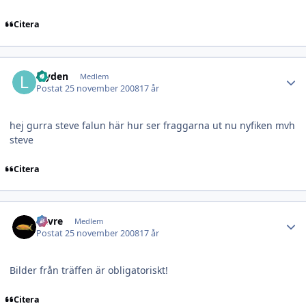
Citera
Author stats
loyden
Medlem
Postat
25 november 2008
17 år
hej gurra steve falun här hur ser fraggarna ut nu nyfiken mvh
steve
Citera
Author stats
havre
Medlem
Postat
25 november 2008
17 år
Bilder från träffen är obligatoriskt!
Citera