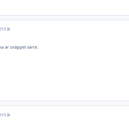
0
15 år
na är snäppet värre.
0
15 år