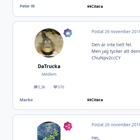
Peter W
Citera
Postat
26 november 201
Den är inte helt fel.
Men jag tycker att den
ChuNpv2ccCY
DaTrucka
Medlem
5,3k
370
Inlägg
Omdöme
Citera
Marko
Postat
26 november 201
Hej,