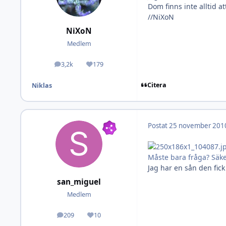
Dom finns inte alltid a
//NiXoN
NiXoN
Medlem
3,2k
179
Inlägg
Omdöme
Citera
Niklas
Postat
25 november 201
Måste bara fråga? Säkert
Jag har en sån den fick
san_miguel
Medlem
209
10
Inlägg
Omdöme