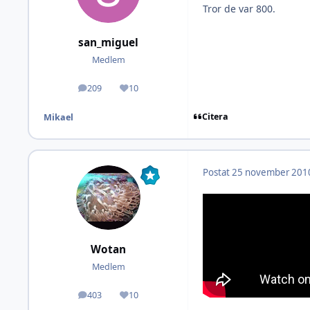
Tror de var 800.
san_miguel
Medlem
209
10
Inlägg
Omdöme
Citera
Mikael
Postat
25 november 201
Wotan
Medlem
403
10
Inlägg
Omdöme