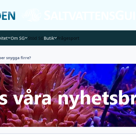
vitet
Om SG
Stöd SG
Butik
Frågesport
per snygga firre?