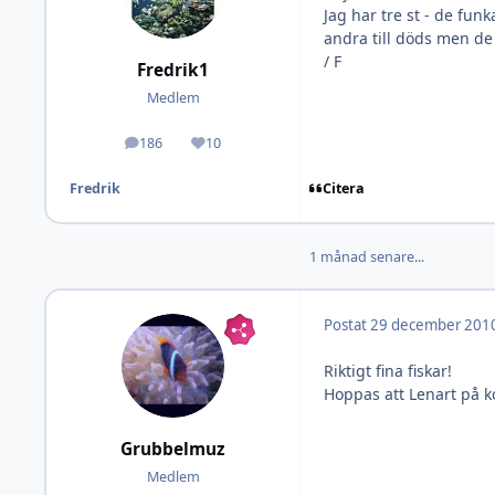
Jag har tre st - de fu
andra till döds men de 
/ F
Fredrik1
Medlem
186
10
Inlägg
Omdöme
Citera
Fredrik
1 månad senare...
Postat
29 december 201
Riktigt fina fiskar!
Hoppas att Lenart på ko
Grubbelmuz
Medlem