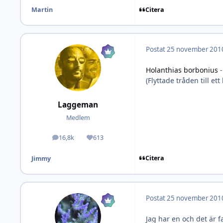
Citera
Martin
Postat
25 november 201
Holanthias borbonius
-
(Flyttade tråden till ett
Laggeman
Medlem
16,8k
613
Inlägg
Omdöme
Citera
Jimmy
Postat
25 november 201
Jag har en och det är f