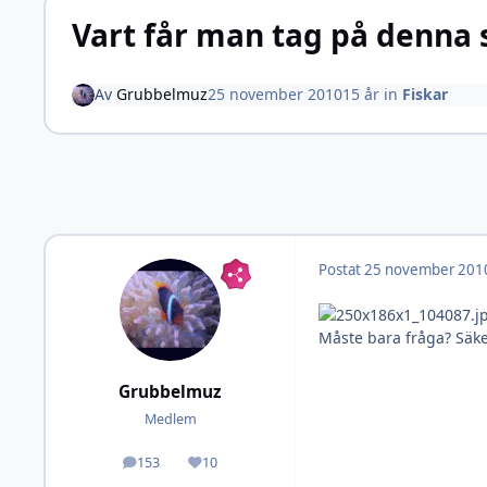
Vart får man tag på denna 
Av
Grubbelmuz
25 november 2010
15 år
in
Fiskar
Postat
25 november 201
Måste bara fråga? Säkert
Grubbelmuz
Medlem
153
10
Inlägg
Omdöme