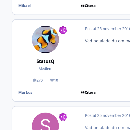
Citera
Mikael
Postat
25 november 201
Vad betalade du om ma
StatusQ
Medlem
270
10
Inlägg
Omdöme
Citera
Markus
Postat
25 november 201
Vad betalade du om ma