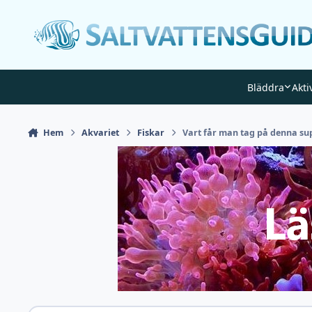
Gå till innehåll
Bläddra
Akti
Hem
Akvariet
Fiskar
Vart får man tag på denna su