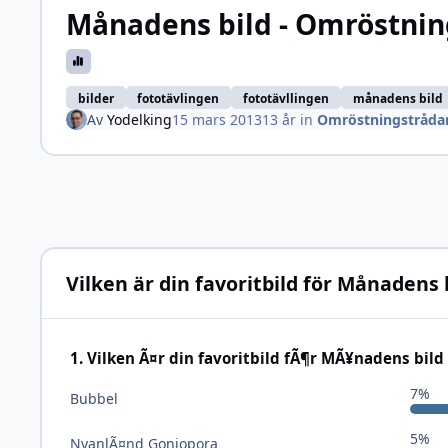
Månadens bild - Omröstnin
bilder
fototävlingen
fototävllingen
månadens bild
Av
Yodelking
15 mars 2013
13 år
in
Omröstningstrådar
Vilken är din favoritbild för Månadens 
1. Vilken Ã¤r din favoritbild fÃ¶r MÃ¥nadens bild
7%
Bubbel
5%
NyanlÃ¤nd Goniopora