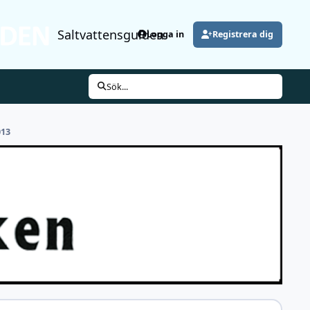
Saltvattensguiden
Logga in
Registrera dig
Sök...
013