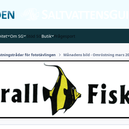
vitet
Om SG
Stöd SG
Butik
Frågesport
tningstrådar för fototävlingen
Månadens bild - Omröstning mars 2