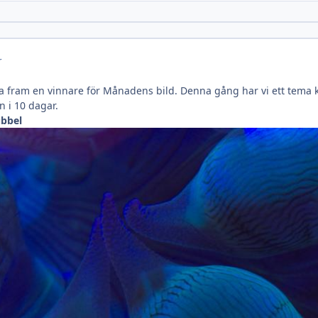
r
ta fram en vinnare för Månadens bild. Denna gång har vi ett tema ka
 i 10 dagar.
ubbel