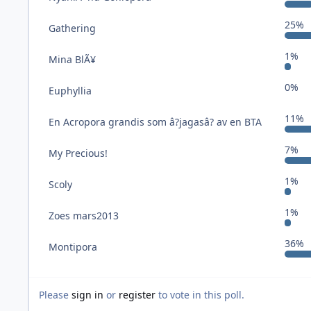
25%
Gathering
1%
Mina BlÃ¥
0%
Euphyllia
11%
En Acropora grandis som â?jagasâ? av en BTA
7%
My Precious!
1%
Scoly
1%
Zoes mars2013
36%
Montipora
Please
sign in
or
register
to vote in this poll.