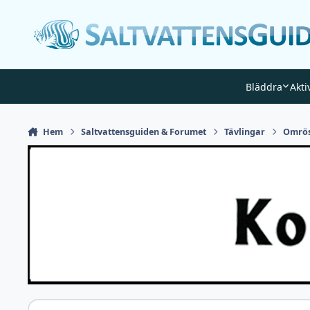
Gå till innehåll
Bläddra
Akti
Hem
Saltvattensguiden & Forumet
Tävlingar
Omrös