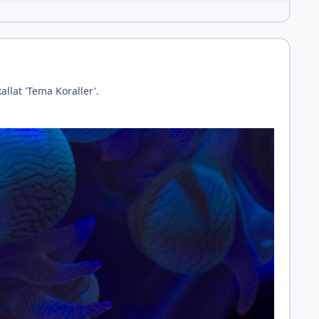
llat 'Tema Koraller'.