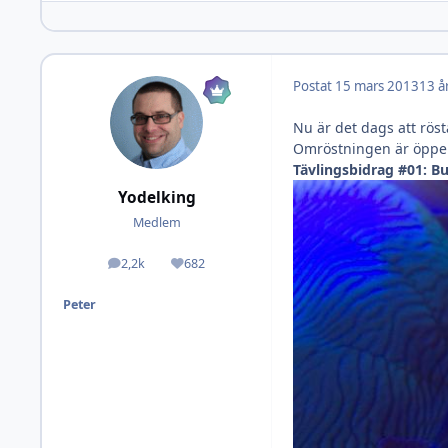
Postat
15 mars 2013
13 å
Nu är det dags att rös
Omröstningen är öppen
Tävlingsbidrag #01: B
Yodelking
Medlem
2,2k
682
Inlägg
Omdöme
Peter