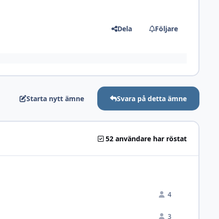
Dela
Följare
Starta nytt ämne
Svara på detta ämne
52 användare har röstat
4
3