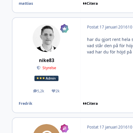
Citera
mattias
Postat
17 januari 2016
10
har du gjort rent hel
vad står den på för höj
vad har du för höjd på 
nike83
Styrelse
5,2k
2k
Inlägg
Omdöme
Citera
Fredrik
Postat
17 januari 2016
10