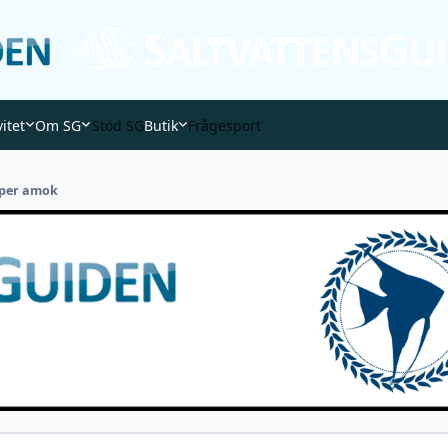
vitet
Om SG
Stöd SG
Butik
Frågesport
per amok