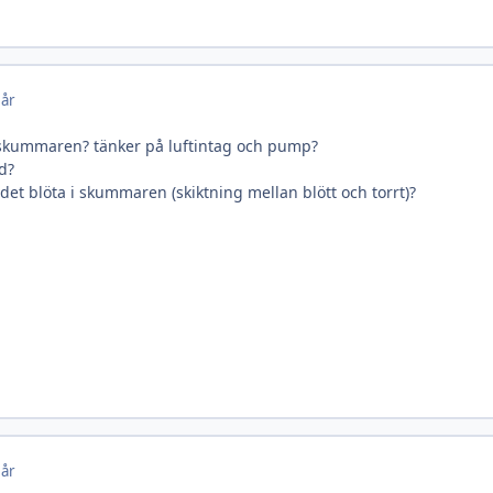
 år
a skummaren? tänker på luftintag och pump?
d?
det blöta i skummaren (skiktning mellan blött och torrt)?
 år