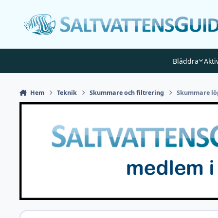
Gå till innehåll
Bläddra
Akti
Hem
Teknik
Skummare och filtrering
Skummare lö