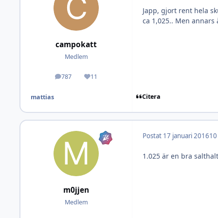
Japp, gjort rent hela s
ca 1,025.. Men annars ä
campokatt
Medlem
787
11
Inlägg
Omdöme
Citera
mattias
Postat
17 januari 2016
10
1.025 är en bra salthal
m0jjen
Medlem