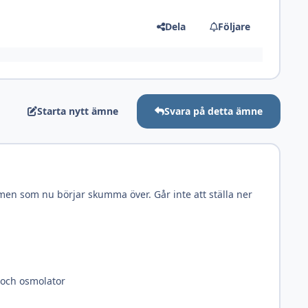
Dela
Följare
Starta nytt ämne
Svara på detta ämne
men som nu börjar skumma över. Går inte att ställa ner
r och osmolator