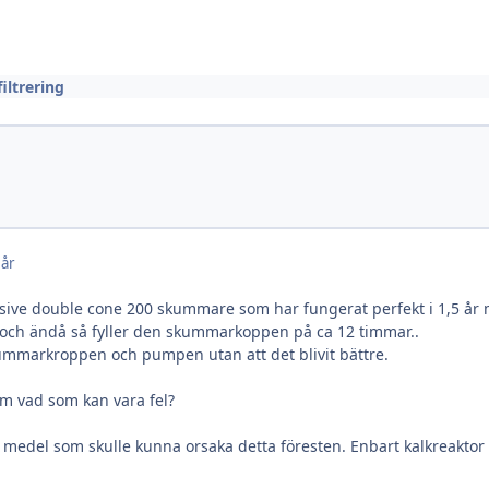
ltrering
 år
usive double cone 200 skummare som har fungerat perfekt i 1,5 år 
 och ändå så fyller den skummarkoppen på ca 12 timmar..
ummarkroppen och pumpen utan att det blivit bättre.
m vad som kan vara fel?
ga medel som skulle kunna orsaka detta föresten. Enbart kalkreakto