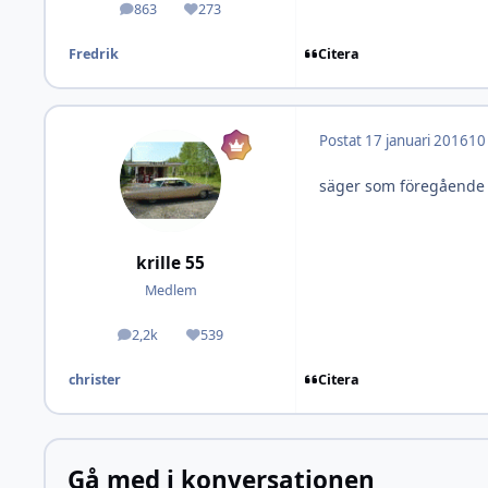
863
273
Inlägg
Omdöme
Citera
Fredrik
Postat
17 januari 2016
10
säger som föregående ta
krille 55
Medlem
2,2k
539
Inlägg
Omdöme
Citera
christer
Gå med i konversationen