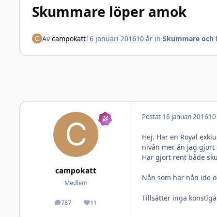
Skummare löper amok
Av
campokatt
16 januari 2016
10 år
in
Skummare och fi
Postat
16 januari 2016
10
Hej. Har en Royal exkl
nivån mer än jag gjort
Har gjort rent både sk
campokatt
Nån som har nån ide o
Medlem
Tillsätter inga konsti
787
11
Inlägg
Omdöme