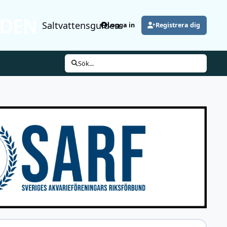
Saltvattensguiden
Logga in
Registrera dig
Sök...