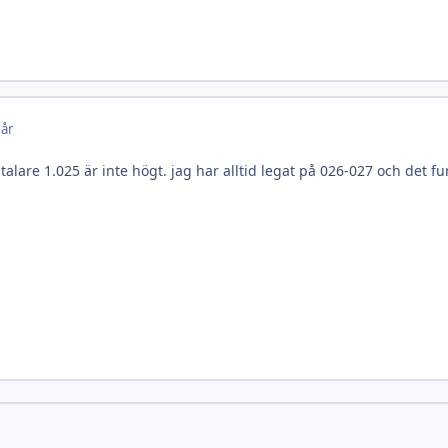
 år
lare 1.025 är inte högt. jag har alltid legat på 026-027 och det fu