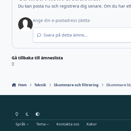
Du kan posta nu och registrera dig senare. Om du har et
Svara på detta ämne...
Gå tillbaka till ämneslista
Hem
Teknik
Skummare och filtrering
Skummare lö
Light Mode
Dark Mode
System Preference
Språk
Tema
Kontakta oss
Kakor