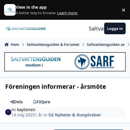
Gå till innehåll
View in the app
×
A
A better way to browse.
Learn more
.
Saltvattensguid
Logga in
Hem
Saltvattensguiden & Forumet
Saltvattensguiden.se
Föreningen informerar - årsmöte
Dela
Följare
Av
kaptenen
14 maj 2025
1 år
in
SG Nyheter & Kungörelser