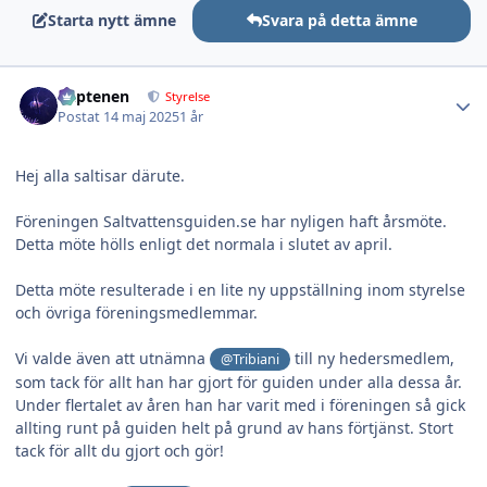
Starta nytt ämne
Svara på detta ämne
Author stats
kaptenen
Styrelse
Postat
14 maj 2025
1 år
Hej alla saltisar därute.
Föreningen Saltvattensguiden.se har nyligen haft årsmöte.
Detta möte hölls enligt det normala i slutet av april.
Detta möte resulterade i en lite ny uppställning inom styrelse
och övriga föreningsmedlemmar.
Vi valde även att utnämna
till ny hedersmedlem,
@Tribiani
som tack för allt han har gjort för guiden under alla dessa år.
Under flertalet av åren han har varit med i föreningen så gick
allting runt på guiden helt på grund av hans förtjänst. Stort
tack för allt du gjort och gör!