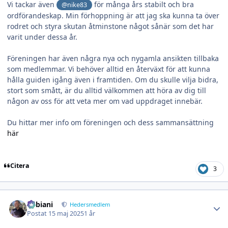
Vi tackar även
för många års stabilt och bra
@nike83
ordförandeskap. Min förhoppning är att jag ska kunna ta över
rodret och styra skutan åtminstone något sånär som det har
varit under dessa år.
Föreningen har även några nya och nygamla ansikten tillbaka
som medlemmar. Vi behöver alltid en återväxt för att kunna
hålla guiden igång även i framtiden. Om du skulle vilja bidra,
stort som smått, är du alltid välkommen att höra av dig till
någon av oss för att veta mer om vad uppdraget innebär.
Du hittar mer info om föreningen och dess sammansättning
här
Citera
3
Author stats
Tribiani
Hedersmedlem
Postat
15 maj 2025
1 år