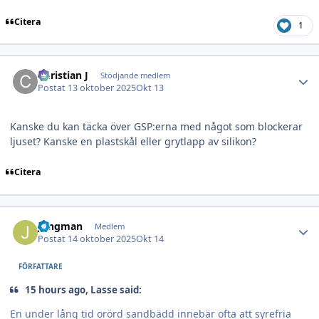
Citera
1
Author stats
Christian J
Stödjande medlem
Postat
13 oktober 2025
Okt 13
Kanske du kan täcka över GSP:erna med något som blockerar
ljuset? Kanske en plastskål eller grytlapp av silikon?
Citera
Author stats
Jungman
Medlem
Postat
14 oktober 2025
Okt 14
FÖRFATTARE
15 hours ago, Lasse said:
En under lång tid orörd sandbädd innebär ofta att syrefria