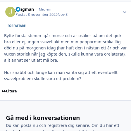
Author stats
Jungman
Medlem
Postat
8 november 2025
Nov 8
FÖRFATTARE
Bytte första stenen igår morse och är osäker på om det gick
bra eller ej, ingen svavellukt men min pepparmintsräka låg
död nu på morgonen idag (har haft den i nästan ett år och var
vuxen storlek när jag köpte den, skulle kunna vara orelaterat),
allt annat ser ut att må bra.
Hur snabbt och länge kan man vänta sig att ett eventuellt
svavelproblem skulle vara ett problem?
Citera
Gå med i konversationen
Du kan posta nu och registrera dig senare. Om du har ett