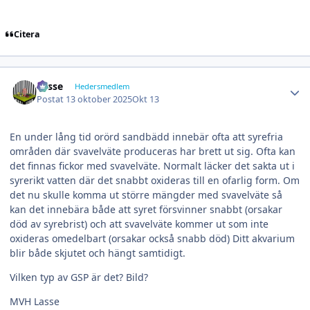
Citera
Author stats
Lasse
Hedersmedlem
Postat
13 oktober 2025
Okt 13
En under lång tid orörd sandbädd innebär ofta att syrefria
områden där svavelväte produceras har brett ut sig. Ofta kan
det finnas fickor med svavelväte. Normalt läcker det sakta ut i
syrerikt vatten där det snabbt oxideras till en ofarlig form. Om
det nu skulle komma ut större mängder med svavelväte så
kan det innebära både att syret försvinner snabbt (orsakar
död av syrebrist) och att svavelväte kommer ut som inte
oxideras omedelbart (orsakar också snabb död) Ditt akvarium
blir både skjutet och hängt samtidigt.
Vilken typ av GSP är det? Bild?
MVH Lasse