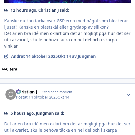
12 hours ago, Christian J said:
Kanske du kan täcka över GSP:erna med något som blockerar
ljuset? Kanske en plastskål eller grytlapp av silikon?
Det är en bra idé men oklart om det är möjligt pga hur det ser
ut i akvariet, skulle behöva täcka en hel del och i skarpa
vinklar
Ändrat
14 oktober 2025
Okt 14
av Jungman
Citera
Author stats
Christian J
Stödjande medlem
Postat
14 oktober 2025
Okt 14
5 hours ago, Jungman said:
Det är en bra idé men oklart om det är möjligt pga hur det ser
ut i akvariet, skulle behöva täcka en hel del och i skarpa