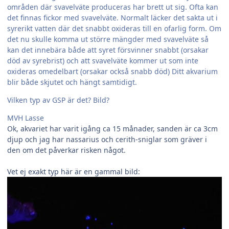
områden där svavelväte produceras har brett ut sig. Ofta kan
det finnas fickor med svavelväte. Normalt läcker det sakta ut i
syrerikt vatten där det snabbt oxideras till en ofarlig form. Om
det nu skulle komma ut större mängder med svavelväte så
kan det innebära både att syret försvinner snabbt (orsakar
död av syrebrist) och att svavelväte kommer ut som inte
oxideras omedelbart (orsakar också snabb död) Ditt akvarium
blir både skjutet och hängt samtidigt.
Vilken typ av GSP är det? Bild?
MVH Lasse
Ok, akvariet har varit igång ca 15 månader, sanden är ca 3cm
djup och jag har nassarius och cerith-sniglar som gräver i
den om det påverkar risken något.
Vet ej exakt typ här är en gammal bild: