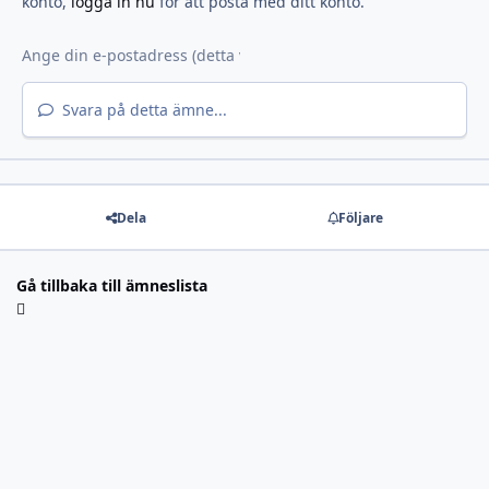
konto,
logga in nu
för att posta med ditt konto.
Svara på detta ämne...
Dela
Följare
Gå tillbaka till ämneslista