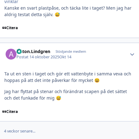
vinklar
Kanske en svart plastpåse, och täcka lite i taget? Men jag har
aldrig testat detta själv.
😅
Citera
Author stats
Anton.Lindgren
Stödjande medlem
Postat
14 oktober 2025
Okt 14
Ta ut en sten i taget och gör ett vattenbyte i samma veva och
hoppas på att det inte påverkar för mycket
😆
Jag har flyttat på stenar och förändrat scapen på det sättet
och det funkade för mig
😅
Citera
4 veckor senare...