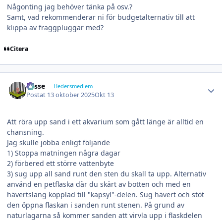
Någonting jag behöver tänka på osv.?
Samt, vad rekommenderar ni för budgetalternativ till att
klippa av fraggpluggar med?
Citera
Author stats
Lasse
Hedersmedlem
Postat
13 oktober 2025
Okt 13
Att röra upp sand i ett akvarium som gått länge är alltid en
chansning.
Jag skulle jobba enligt följande
1) Stoppa matningen några dagar
2) förbered ett större vattenbyte
3) sug upp all sand runt den sten du skall ta upp. Alternativ
använd en petflaska där du skärt av botten och med en
hävertslang kopplad till "kapsyl"-delen. Sug hävert och stöt
den öppna flaskan i sanden runt stenen. På grund av
naturlagarna så kommer sanden att virvla upp i flaskdelen