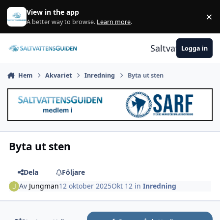
Gå till innehåll
View in the app
×
A
A better way to browse.
Learn more
.
Saltvattensguid
Logga in
Hem
Akvariet
Inredning
Byta ut sten
Byta ut sten
Dela
Följare
Av
Jungman
12 oktober 2025
Okt 12
in
Inredning