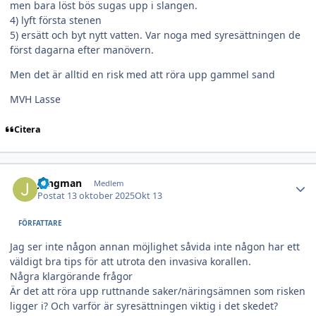
men bara löst bös sugas upp i slangen.
4) lyft första stenen
5) ersätt och byt nytt vatten. Var noga med syresättningen de
först dagarna efter manövern.
Men det är alltid en risk med att röra upp gammel sand
MVH Lasse
Citera
Author stats
Jungman
Medlem
Postat
13 oktober 2025
Okt 13
FÖRFATTARE
Jag ser inte någon annan möjlighet såvida inte någon har ett
väldigt bra tips för att utrota den invasiva korallen.
Några klargörande frågor
Är det att röra upp ruttnande saker/näringsämnen som risken
ligger i? Och varför är syresättningen viktig i det skedet?