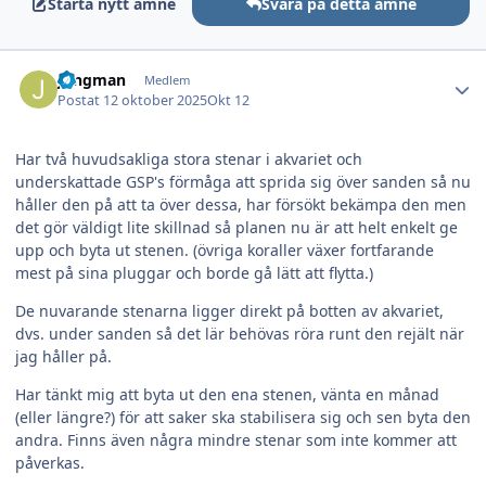
Starta nytt ämne
Svara på detta ämne
Author stats
Jungman
Medlem
Postat
12 oktober 2025
Okt 12
Har två huvudsakliga stora stenar i akvariet och
underskattade GSP's förmåga att sprida sig över sanden så nu
håller den på att ta över dessa, har försökt bekämpa den men
det gör väldigt lite skillnad så planen nu är att helt enkelt ge
upp och byta ut stenen. (övriga koraller växer fortfarande
mest på sina pluggar och borde gå lätt att flytta.)
De nuvarande stenarna ligger direkt på botten av akvariet,
dvs. under sanden så det lär behövas röra runt den rejält när
jag håller på.
Har tänkt mig att byta ut den ena stenen, vänta en månad
(eller längre?) för att saker ska stabilisera sig och sen byta den
andra. Finns även några mindre stenar som inte kommer att
påverkas.