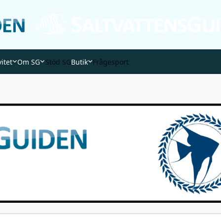
vitet
Om SG
Stöd SG
Butik
Frågesport