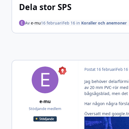
Dela stor SPS
Av
e-mu
16 februari
Feb 16
in
Koraller och anemoner
Postat
16 februari
Feb 16
Jag behöver dela/förmi
av 20 mm PVC-rör med li
bågsågsblad, men det g
e-mu
Har någon några försla
Stödjande medlem
Översatt med google.t