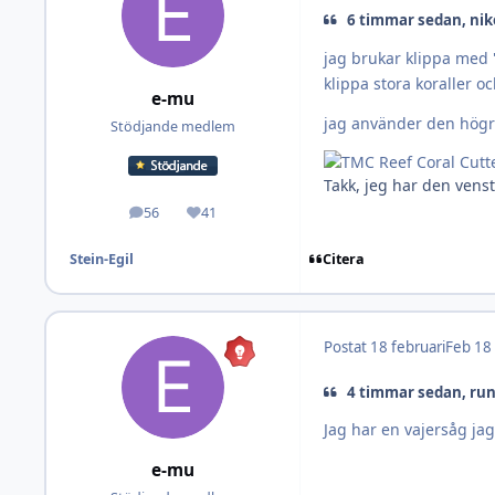
6 timmar sedan, nik
jag brukar klippa med "
klippa stora koraller 
e-mu
jag använder den högr
Stödjande medlem
Takk, jeg har den vens
56
41
Inlägg
Omdöme
Citera
Stein-Egil
Postat
18 februari
Feb 18
4 timmar sedan, ru
Jag har en vajersåg jag
e-mu