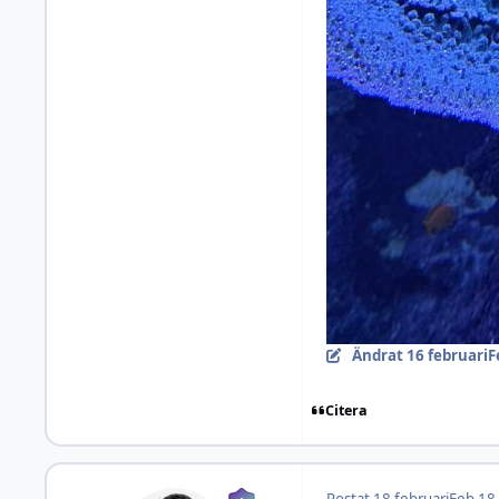
Ändrat
16 februari
F
Citera
Postat
18 februari
Feb 18