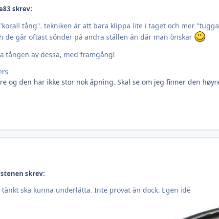
e83 skrev:
korall tång". tekniken är att bara klippa lite i taget och mer "tugg
och de går oftast sönder på andra ställen än där man önskar
a tången av dessa, med framgång!
tre og den har ikke stor nok åpning. Skal se om jeg finner den høy
nstenen skrev:
 tänkt ska kunna underlätta. Inte provat än dock. Egen idé