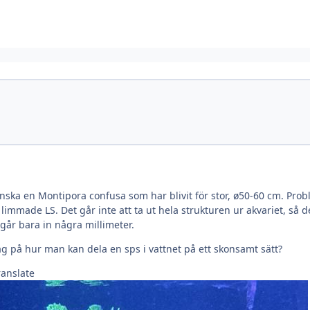
nska en Montipora confusa som har blivit för stor, ø50-60 cm. Prob
mmade LS. Det går inte att ta ut hela strukturen ur akvariet, så d
år bara in några millimeter.
g på hur man kan dela en sps i vattnet på ett skonsamt sätt?
ranslate