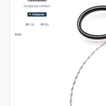
runstenen
Stödjande medlem
1,5k
459
Inlägg
Omdöme
Emil