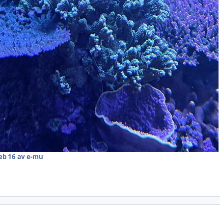
eb 16
av e-mu