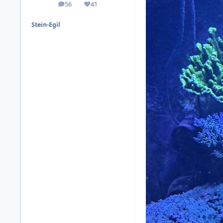
56
41
Inlägg
Omdöme
Stein-Egil