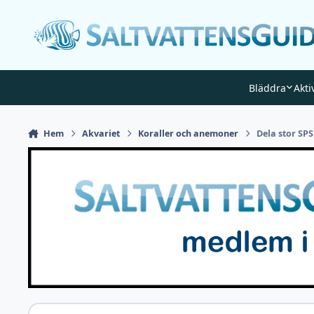
Gå till innehåll
Bläddra
Akti
Hem
Akvariet
Koraller och anemoner
Dela stor SPS