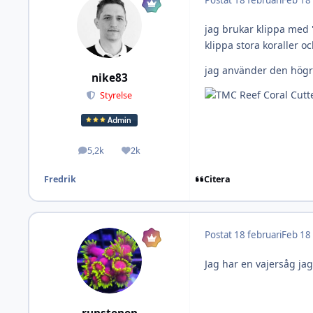
jag brukar klippa med "
klippa stora koraller 
jag använder den högr
nike83
Styrelse
5,2k
2k
Inlägg
Omdöme
Citera
Fredrik
Postat
18 februari
Feb 18
Jag har en vajersåg jag