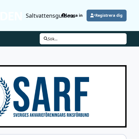
Saltvattensguiden
Logga in
Registrera dig
Sök...