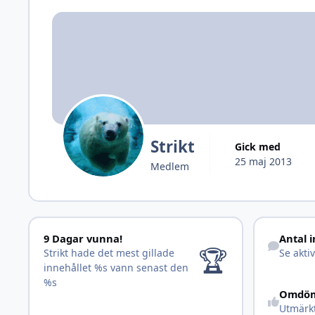
Strikt
Gick med
25 maj 2013
Medlem
9 Dagar vunna!
Se aktivitet
9 Dagar vunna!
Antal 
🏆
Strikt hade det mest gillade
Se aktiv
innehållet
%s vann senast den
%s
Omdö
Utmärk
Visa allt