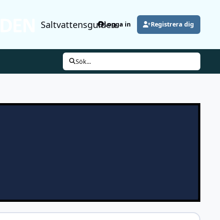
Saltvattensguiden
Logga in
Registrera dig
Sök...