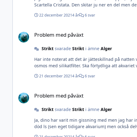
Scartella Cristata. Den skitar ju ner en del men de
22 december 2021
4 år
6 svar
Problem med påväxt
Problem med påväxt
Strikt
svarade
Strikt
i ämne
Alger
Har inte noterat att det är jätteskillnad på natten
osmos med silikatfilter. Ska förtydliga a
21 december 2021
4 år
6 svar
Problem med påväxt
Problem med påväxt
Strikt
svarade
Strikt
i ämne
Alger
Ja, dino har varit min gissning med men jag har inte haft det fö
21 december 2021
4 år
6 svar