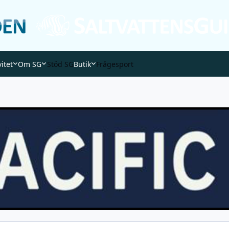
vitet
Om SG
Stöd SG
Butik
Frågesport