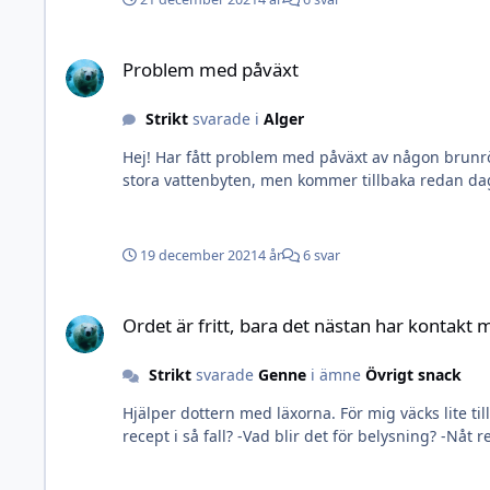
Problem med påväxt
Problem med påväxt
Strikt
svarade i
Alger
Hej! Har fått problem med påväxt av någon brunröd alg eller annat som är envist att bli av med. Sitter löst som cyano och går lätt att skrubba bort, har gjort det och sen gjort
stora vattenbyten, men kommer tillbaka redan dag
19 december 2021
4 år
6 svar
Ordet är fritt, bara det nästan har kontakt med salt
Ordet är fritt, bara det nästan har kontakt 
Strikt
svarade
Genne
i ämne
Övrigt snack
Hjälper dottern med läxorna. För mig väcks lite tilläggsfrågor: -Kul med Shallow reef men vad ska du hålla för djur? -Kommer du köra t