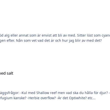
en efter. Nån som vet vad det är och hur jag blir av med det?
med salt
ritonmetoden eller balling? Vilket
recept i så fall? -Vad blir det för belysning? -Nåt refugium kanske? -Herbie overflow? -Är det Optiwhite? etc...