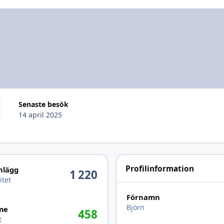
Senaste besök
14 april 2025
Profilinformation
inlägg
1 220
itet
Förnamn
Björn
me
458
t