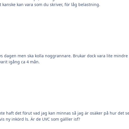
t kanske kan vara som du skriver, för låg belastning.
 vs dagen men ska kolla noggrannare. Brukar dock vara lite mindre pro
tt akvariet varit igång ca 4 mån.
rut vad jag kan minnas så jag är osäker på hur det ser ut och beter sig. akvariet är r
död ls (sen eget tidigare akvarium) men också delvis ny inkörd ls. Är de UVC som gälller isf?