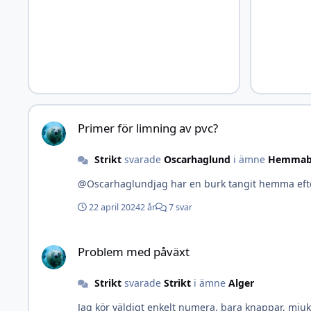
Primer för limning av pvc?
Primer för limning av pvc?
Strikt
svarade
Oscarhaglund
i ämne
Hemmab
@Oscarhaglundjag har en burk tangit hemma efter 
22 april 2024
2 år
7 svar
Problem med påväxt
Problem med påväxt
Strikt
svarade
Strikt
i ämne
Alger
Jag kör väldigt enkelt numera, bara knappar, mjukk