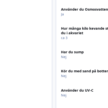
Använder du Osmosvatte
Ja
Hur många kilo kevande s
du i akvariet
ca 3
Har du sump
Nej
Kör du med sand på botte
Nej
Använder du UV-C
Nej