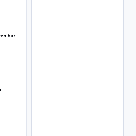
n
ten har
n