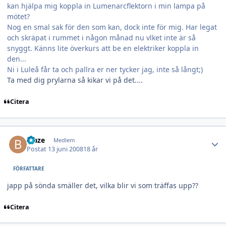
kan hjälpa mig koppla in Lumenarcflektorn i min lampa på
mötet?
Nog en smal sak för den som kan, dock inte för mig. Har legat
och skräpat i rummet i någon månad nu vlket inte är så
snyggt. Känns lite överkurs att be en elektriker koppla in
den...
Ni i Luleå får ta och pallra er ner tycker jag, inte så långt;)
Ta med dig prylarna så kikar vi på det....
Citera
Author stats
blaze
Medlem
Postat
13 juni 2008
18 år
FÖRFATTARE
japp på sönda smäller det, vilka blir vi som träffas upp??
Citera