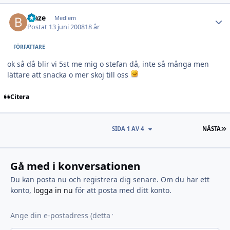
Author stats
blaze
Medlem
Postat
13 juni 2008
18 år
FÖRFATTARE
ok så då blir vi 5st me mig o stefan då, inte så många men
lättare att snacka o mer skoj till oss
Citera
S
SIDA 1 AV 4
NÄSTA
Gå med i konversationen
Du kan posta nu och registrera dig senare. Om du har ett
konto,
logga in nu
för att posta med ditt konto.