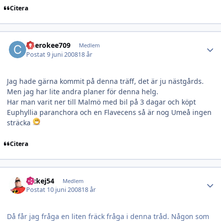
Citera
Author stats
Cherokee709
Medlem
Postat
9 juni 2008
18 år
Jag hade gärna kommit på denna träff, det är ju nästgårds.
Men jag har lite andra planer för denna helg.
Har man varit ner till Malmö med bil på 3 dagar och köpt
Euphyllia paranchora och en Flavecens så är nog Umeå ingen
sträcka
Citera
Author stats
nickej54
Medlem
Postat
10 juni 2008
18 år
Då får jag fråga en liten fräck fråga i denna tråd. Någon som