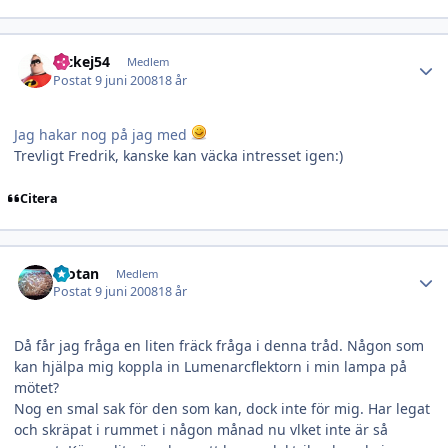
Author stats
nickej54
Medlem
Postat
9 juni 2008
18 år
Jag hakar nog på jag med
Trevligt Fredrik, kanske kan väcka intresset igen:)
Citera
Author stats
Wotan
Medlem
Postat
9 juni 2008
18 år
Då får jag fråga en liten fräck fråga i denna tråd. Någon som
kan hjälpa mig koppla in Lumenarcflektorn i min lampa på
mötet?
Nog en smal sak för den som kan, dock inte för mig. Har legat
och skräpat i rummet i någon månad nu vlket inte är så