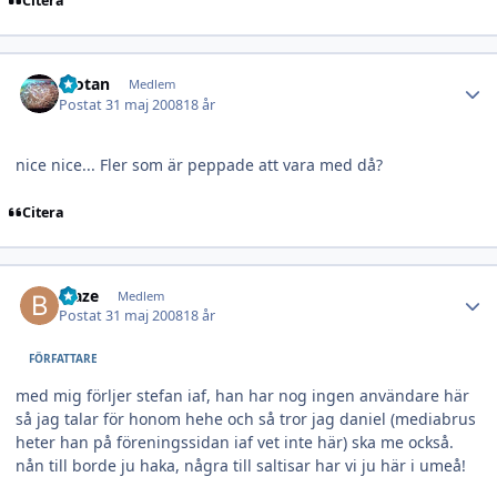
Citera
Author stats
Wotan
Medlem
Postat
31 maj 2008
18 år
nice nice... Fler som är peppade att vara med då?
Citera
Author stats
blaze
Medlem
Postat
31 maj 2008
18 år
FÖRFATTARE
med mig förljer stefan iaf, han har nog ingen användare här
så jag talar för honom hehe och så tror jag daniel (mediabrus
heter han på föreningssidan iaf vet inte här) ska me också.
nån till borde ju haka, några till saltisar har vi ju här i umeå!