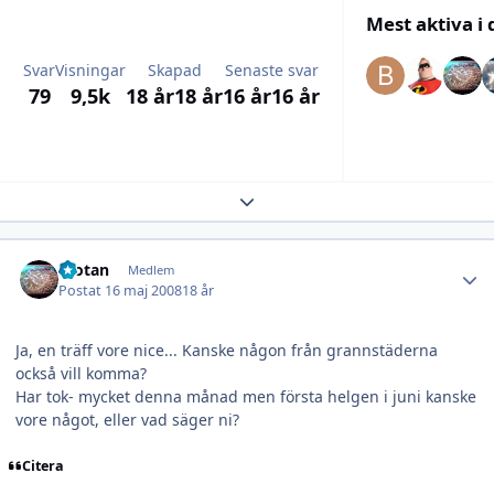
Mest aktiva i
Svar
Visningar
Skapad
Senaste svar
79
9,5k
18 år
18 år
16 år
16 år
Expand topic overview
Author stats
Wotan
Medlem
Postat
16 maj 2008
18 år
Ja, en träff vore nice... Kanske någon från grannstäderna
också vill komma?
Har tok- mycket denna månad men första helgen i juni kanske
vore något, eller vad säger ni?
Citera