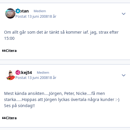
Author stats
Wotan
Medlem
Postat
13 juni 2008
18 år
Om allt går som det är tänkt så kommer iaf. jag, strax efter
15:00
Citera
Author stats
nickej54
Medlem
Postat
13 juni 2008
18 år
Mest kända ansikten....Jörgen, Peter, Nicke....få men
starka.....Hoppas att Jörgen lyckas övertala några kunder :-)
Ses på söndag!!
Citera