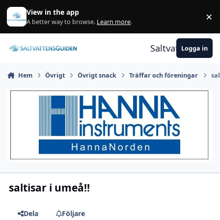
Gå till innehåll
View in the app
×
A
A better way to browse.
Learn more
.
Saltvattensguid
Logga in
Hem
Övrigt
Övrigt snack
Träffar och föreningar
sal
saltisar i umeå!!
Dela
Följare