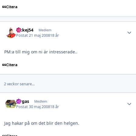
Citera
Author stats
nickej54
Medlem
Postat
21 maj 2008
18 år
PM:a till mig om ni är intresserade..
Citera
2 veckor senare...
Author stats
jorgas
Medlem
Postat
30 maj 2008
18 år
Jag hakar på om det blir den helgen.