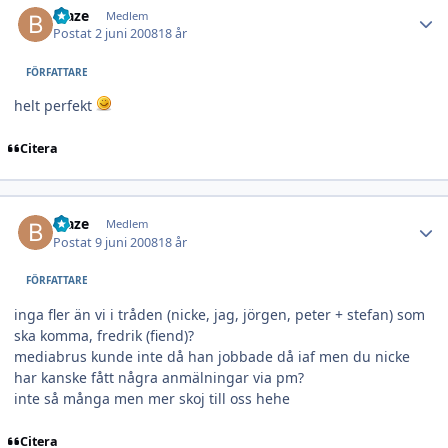
blaze
Medlem
Postat
2 juni 2008
18 år
FÖRFATTARE
helt perfekt
Citera
Author stats
blaze
Medlem
Postat
9 juni 2008
18 år
FÖRFATTARE
inga fler än vi i tråden (nicke, jag, jörgen, peter + stefan) som
ska komma, fredrik (fiend)?
mediabrus kunde inte då han jobbade då iaf men du nicke
har kanske fått några anmälningar via pm?
inte så många men mer skoj till oss hehe
Citera