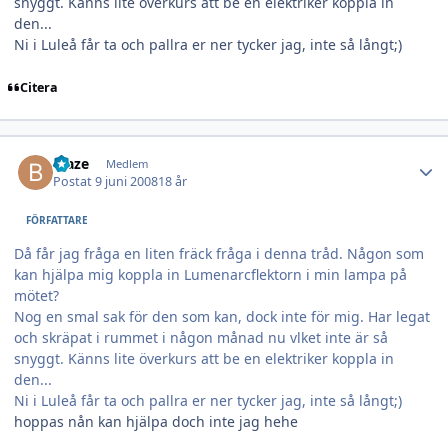
snyggt. Känns lite överkurs att be en elektriker koppla in
den...
Ni i Luleå får ta och pallra er ner tycker jag, inte så långt;)
Citera
Author stats
blaze
Medlem
Postat
9 juni 2008
18 år
FÖRFATTARE
Då får jag fråga en liten fräck fråga i denna tråd. Någon som
kan hjälpa mig koppla in Lumenarcflektorn i min lampa på
mötet?
Nog en smal sak för den som kan, dock inte för mig. Har legat
och skräpat i rummet i någon månad nu vlket inte är så
snyggt. Känns lite överkurs att be en elektriker koppla in
den...
Ni i Luleå får ta och pallra er ner tycker jag, inte så långt;)
hoppas nån kan hjälpa doch inte jag hehe