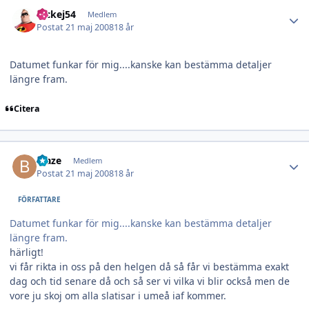
Author stats
nickej54
Medlem
Postat
21 maj 2008
18 år
Datumet funkar för mig....kanske kan bestämma detaljer
längre fram.
Citera
Author stats
blaze
Medlem
Postat
21 maj 2008
18 år
FÖRFATTARE
Datumet funkar för mig....kanske kan bestämma detaljer
längre fram.
härligt!
vi får rikta in oss på den helgen då så får vi bestämma exakt
dag och tid senare då och så ser vi vilka vi blir också men de
vore ju skoj om alla slatisar i umeå iaf kommer.