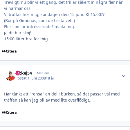
Trevligt, nu blir vi ett gäng, det trillar säkert in några fler när
vi närmar oss.
Vi träffas hos mig, söndagen den 15 juni. Kl 15:00??
(Bor på Gimonäs, som de flesta vet..)
Fler som är intresserade? maila mig.
ja de blir skoj!
15:00 låter bra för mig.
Citera
Author stats
nickej54
Medlem
Postat
1 juni 2008
18 år
Har tänkt att "rensa" en del i burken, så det passar väl med
träffen så kan jag bli av med lite överflödigt....
Citera
Author stats