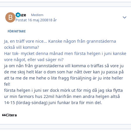
Author stats
blaze
Medlem
Postat
16 maj 2008
18 år
FÖRFATTARE
Ja, en träff vore nice... Kanske någon från grannstäderna
också vill komma?
Har tok- mycket denna månad men första helgen i juni kanske
vore något, eller vad säger ni?
ja om nån från grannstäderna vill komma o träffas så vore ju
de me skoj helt klar o dom som har nått över kan ju passa på
att ta me de me hehe o lite fragg försäljning är ju inte heller
fel!
första helgen i juni ser dock mörk ut för mig då jag ska flytta
ur min farmors hus 22mil härifrån men andra helgen altså
14-15 (lördag-söndag) juni funkar bra för min del.
Citera