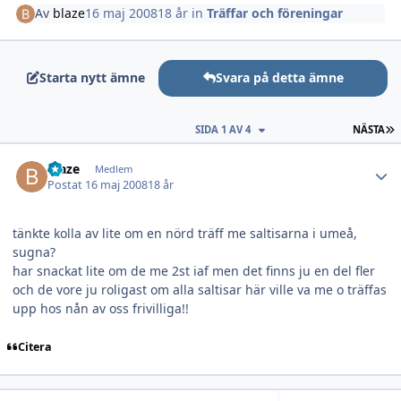
Av
blaze
16 maj 2008
18 år
in
Träffar och föreningar
Starta nytt ämne
Svara på detta ämne
S
SIDA 1 AV 4
NÄSTA
Author stats
blaze
Medlem
Postat
16 maj 2008
18 år
tänkte kolla av lite om en nörd träff me saltisarna i umeå,
sugna?
har snackat lite om de me 2st iaf men det finns ju en del fler
och de vore ju roligast om alla saltisar här ville va me o träffas
upp hos nån av oss frivilliga!!
Citera