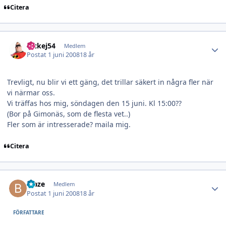
Citera
Author stats
nickej54
Medlem
Postat
1 juni 2008
18 år
Trevligt, nu blir vi ett gäng, det trillar säkert in några fler när
vi närmar oss.
Vi träffas hos mig, söndagen den 15 juni. Kl 15:00??
(Bor på Gimonäs, som de flesta vet..)
Fler som är intresserade? maila mig.
Citera
Author stats
blaze
Medlem
Postat
1 juni 2008
18 år
FÖRFATTARE