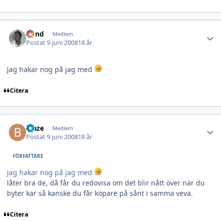
Author stats
fiend
Medlem
Postat
9 juni 2008
18 år
Jag hakar nog på jag med
Citera
Author stats
blaze
Medlem
Postat
9 juni 2008
18 år
FÖRFATTARE
Jag hakar nog på jag med
låter bra de, då får du redovisa om det blir nått över när du
byter kar så kanske du får köpare på sånt i samma veva.
Citera