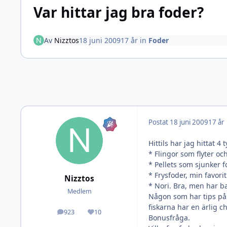
Var hittar jag bra foder?
Av
Nizztos
18 juni 2009
17 år
in
Foder
Postat
18 juni 2009
17 år
Hittils har jag hittat 4 
* Flingor som flyter oc
* Pellets som sjunker f
* Frysfoder, min favor
Nizztos
* Nori. Bra, men har ba
Medlem
Någon som har tips på 
fiskarna har en ärlig c
923
10
Inlägg
Omdöme
Bonusfråga.