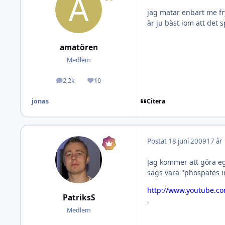
jag matar enbart me fry
är ju bäst iom att det sp
amatören
Medlem
2,2k
10
Inlägg
Omdöme
Citera
jonas
Postat
18 juni 2009
17 år
Jag kommer att göra eg
sägs vara "phospates in
http://www.youtube.c
PatriksS
.
Medlem