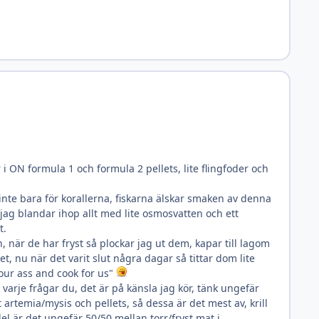
 i ON formula 1 och formula 2 pellets, lite flingfoder och
 inte bara för korallerna, fiskarna älskar smaken av denna
, jag blandar ihop allt med lite osmosvatten och ett
t.
n, när de har fryst så plockar jag ut dem, kapar till lagom
et, nu när det varit slut några dagar så tittar dom lite
 your ass and cook for us"
 varje frågar du, det är på känsla jag kör, tänk ungefär
artemia/mysis och pellets, så dessa är det mest av, krill
del är det ungefär 50/50 mellan torr/fryst mat i