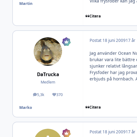
Vilka frysfoder kan ja
Martin
Citera
Postat
18 juni 2009
17 år
Jag använder Ocean Nut
brukar vara lite bättr
sjunker relativt långsa
Frysfoder har jag prov
DaTrucka
erbjuds på hornbach. Al
Medlem
5,3k
370
Inlägg
Omdöme
Citera
Marko
Postat
18 juni 2009
17 år