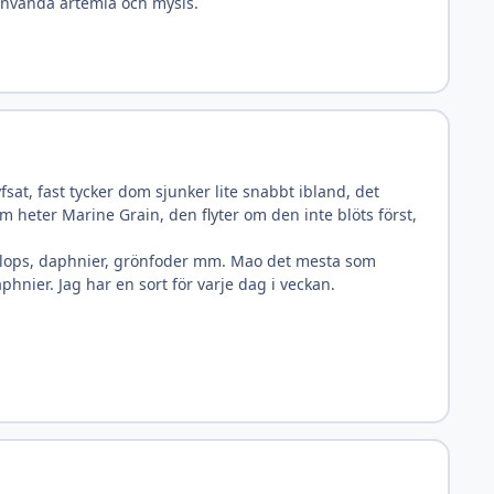
 använda artemia och mysis.
at, fast tycker dom sjunker lite snabbt ibland, det
 heter Marine Grain, den flyter om den inte blöts först,
 cyklops, daphnier, grönfoder mm. Mao det mesta som
hnier. Jag har en sort för varje dag i veckan.