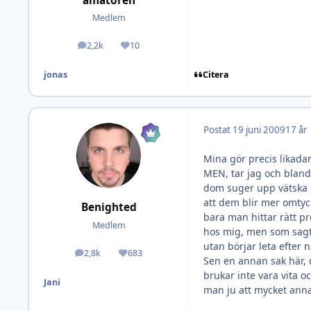
amatören
Medlem
2,2k
10
Inlägg
Omdöme
Citera
jonas
Postat
19 juni 2009
17 år
Mina gör precis likada
MEN, tar jag och blanda
dom suger upp vätska g
att dem blir mer omtyckt
Benighted
bara man hittar rätt pr
Medlem
hos mig, men som sagt 
utan börjar leta efter 
2,8k
683
Inlägg
Omdöme
Sen en annan sak här, 
brukar inte vara vita 
Jani
man ju att mycket anna