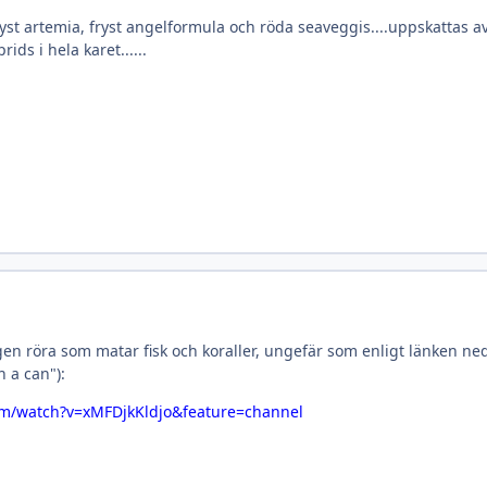
st artemia, fryst angelformula och röda seaveggis....uppskattas av do
rids i hela karet......
en röra som matar fisk och koraller, ungefär som enligt länken ne
 a can"):
om/watch?v=xMFDjkKldjo&feature=channel