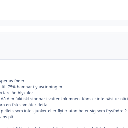
typer av foder.
h till 75% hamnar i ytavrinningen.
ortare än blykulor
it då den faktiskt stannar i vattenkolumnen. Kanske inte bäst ur n
ra en fisk som äter detta.
pellets som inte sjunker eller flyter utan beter sig som frysfodret
hans på.