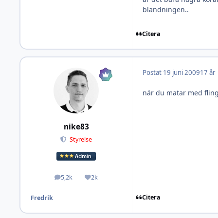
blandningen..
Citera
Postat
19 juni 2009
17 år
när du matar med flingo
nike83
Styrelse
5,2k
2k
Inlägg
Omdöme
Citera
Fredrik