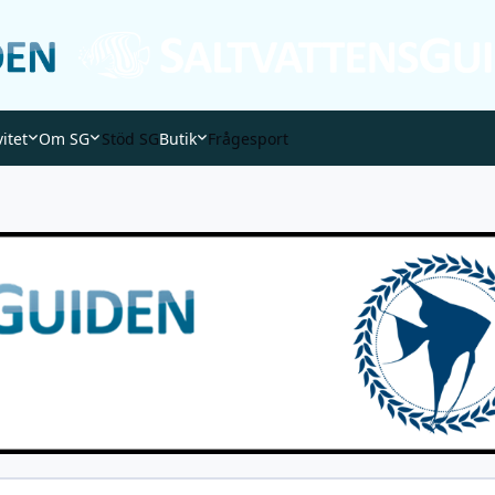
vitet
Om SG
Stöd SG
Butik
Frågesport