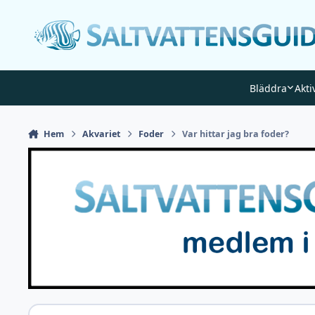
Gå till innehåll
Bläddra
Akti
Hem
Akvariet
Foder
Var hittar jag bra foder?