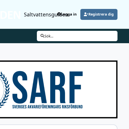
Saltvattensguiden
Logga in
Registrera dig
Sök...