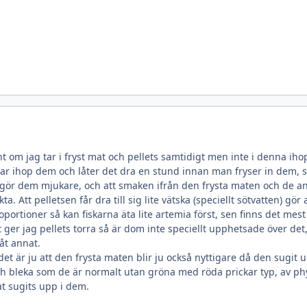
nt om jag tar i fryst mat och pellets samtidigt men inte i denna ih
r ihop dem och låter det dra en stund innan man fryser in dem, så v
ör dem mjukare, och att smaken ifrån den frysta maten och de andr
a. Att pelletsen får dra till sig lite vätska (speciellt sötvatten) gör
oportioner så kan fiskarna äta lite artemia först, sen finns det m
ger jag pellets torra så är dom inte speciellt upphetsade över det,
nåt annat.
det är ju att den frysta maten blir ju också nyttigare då den sugit
och bleka som de är normalt utan gröna med röda prickar typ, av p
t sugits upp i dem.