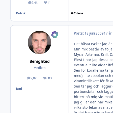
2,4k
11
Inlägg
Omdöme
Citera
Patrik
Postat
18 juni 2009
17 år
Det bästa tycker jag ä
Min mix består av följa
Mysis, Artemia, Krill,
Först tinar jag dessa o
Benighted
eventuellt lite alger if
Medlem
Sen för korallerna tar 
med), lite zooplan och 
2,8k
683
Inlägg
Omdöme
vitamintillskott för fisk
Sen tar jag och lägger 
Jani
portionsbitar och lägge
bittert på mig vid matt
Jag gillar den här mixe
vilka storlekar av mat 
är det bara några koral