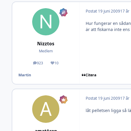
Postat
19 juni 2009
17 år
Hur fungerar en sådan 
är att fiskarna inte en
Nizztos
Medlem
923
10
Inlägg
Omdöme
Citera
Martin
Postat
19 juni 2009
17 år
låt pelletsen ligga så 