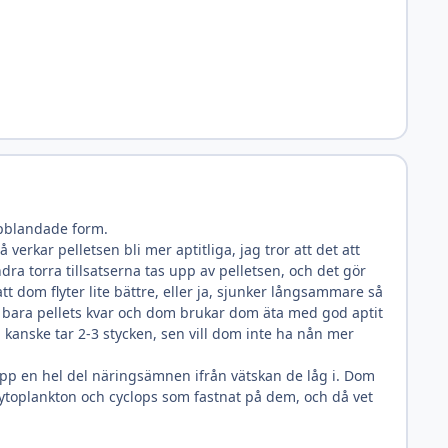
opblandade form.
erkar pelletsen bli mer aptitliga, jag tror att det att
a torra tillsatserna tas upp av pelletsen, och det gör
 att dom flyter lite bättre, eller ja, sjunker långsammare så
est bara pellets kvar och dom brukar dom äta med god aptit
 kanske tar 2-3 stycken, sen vill dom inte ha nån mer
 upp en hel del näringsämnen ifrån vätskan de låg i. Dom
hytoplankton och cyclops som fastnat på dem, och då vet