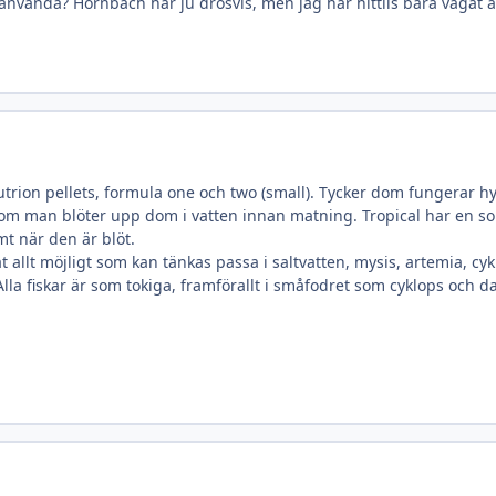
g använda? Hornbach har ju drösvis, men jag har hittils bara vågat
rion pellets, formula one och two (small). Tycker dom fungerar hyfs
e om man blöter upp dom i vatten innan matning. Tropical har en som
mt när den är blöt.
at allt möjligt som kan tänkas passa i saltvatten, mysis, artemia,
la fiskar är som tokiga, framförallt i småfodret som cyklops och dap