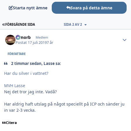
Starta nytt ämne
Svara på detta ämne
FÖRSTA SIDAN
FÖREGÅENDE SIDA
SIDA 2 AV 2
Author stats
Dimorb
Medlem
Postat
17 juli 2019
7 år
FÖRFATTARE
2 timmar sedan, Lasse sa:
Har du silver i vattnet?
MVH Lasse
Nej det tror jag inte. Vadå?
Har aldrig haft utslag på något speciellt på ICP och sänder ju
in var 2-3 vecka.
Citera