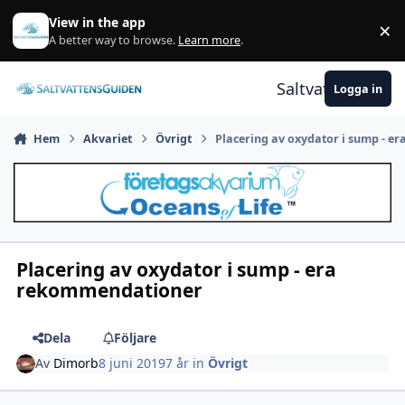
Gå till innehåll
View in the app
×
A
A better way to browse.
Learn more
.
Saltvattensguid
Logga in
Hem
Akvariet
Övrigt
Placering av oxydator i sump - 
Placering av oxydator i sump - era
rekommendationer
Dela
Följare
Av
Dimorb
8 juni 2019
7 år
in
Övrigt