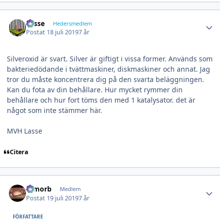
Author stats
Lasse
Hedersmedlem
Postat
18 juli 2019
7 år
Silveroxid är svart. Silver är giftigt i vissa former. Används som
bakteriedödande i tvättmaskiner, diskmaskiner och annat. Jag
tror du måste koncentrera dig på den svarta beläggningen.
Kan du fota av din behållare. Hur mycket rymmer din
behållare och hur fort töms den med 1 katalysator. det är
något som inte stämmer här.
MVH Lasse
Citera
Author stats
Dimorb
Medlem
Postat
19 juli 2019
7 år
FÖRFATTARE