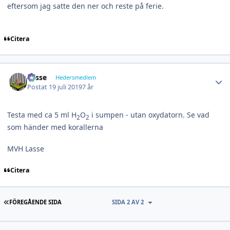
eftersom jag satte den ner och reste på ferie.
Citera
Author stats
Lasse
Hedersmedlem
Postat
19 juli 2019
7 år
Testa med ca 5 ml H
O
i sumpen - utan oxydatorn. Se vad
2
2
som händer med korallerna
MVH Lasse
Citera
FÖRSTA SIDAN
FÖREGÅENDE SIDA
SIDA 2 AV 2