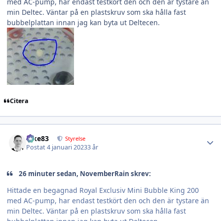
med AC-pump, har endast testkört den och den är tystare än
min Deltec. Väntar på en plastskruv som ska hålla fast
bubbelplattan innan jag kan byta ut Deltecen.
Citera
Author stats
nike83
Styrelse
Postat
4 januari 2023
3 år
26 minuter sedan, NovemberRain skrev:
Hittade en begagnad Royal Exclusiv Mini Bubble King 200
med AC-pump, har endast testkört den och den är tystare än
min Deltec. Väntar på en plastskruv som ska hålla fast