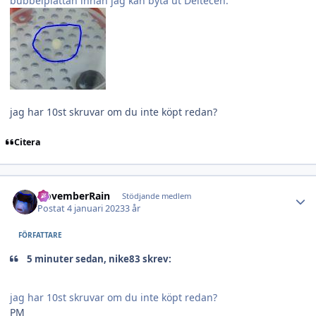
bubbelplattan innan jag kan byta ut Deltecen.
jag har 10st skruvar om du inte köpt redan?
Citera
Author stats
NovemberRain
Stödjande medlem
Postat
4 januari 2023
3 år
FÖRFATTARE
5 minuter sedan, nike83 skrev:
jag har 10st skruvar om du inte köpt redan?
PM