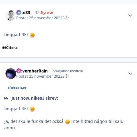
Author stats
nike83
Styrelse
Postat
25 november 2022
3 år
beggad RE?
Citera
Author stats
NovemberRain
Stödjande medlem
Postat
25 november 2022
3 år
FÖRFATTARE
Just now, nike83 skrev:
beggad RE?
Ja, det skulle funka det också
Inte hittad någon till salu
ännu.