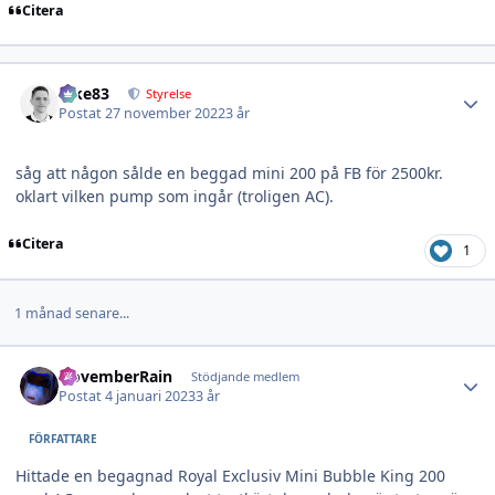
Citera
Author stats
nike83
Styrelse
Postat
27 november 2022
3 år
såg att någon sålde en beggad mini 200 på FB för 2500kr.
oklart vilken pump som ingår (troligen AC).
Citera
1
1 månad senare...
Author stats
NovemberRain
Stödjande medlem
Postat
4 januari 2023
3 år
FÖRFATTARE
Hittade en begagnad Royal Exclusiv Mini Bubble King 200