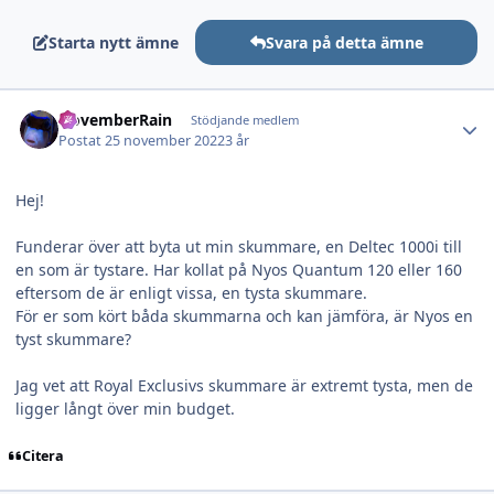
Starta nytt ämne
Svara på detta ämne
Author stats
NovemberRain
Stödjande medlem
Postat
25 november 2022
3 år
Hej!
Funderar över att byta ut min skummare, en Deltec 1000i till
en som är tystare. Har kollat på Nyos Quantum 120 eller 160
eftersom de är enligt vissa, en tysta skummare.
För er som kört båda skummarna och kan jämföra, är Nyos en
tyst skummare?
Jag vet att Royal Exclusivs skummare är extremt tysta, men de
ligger långt över min budget.
Citera