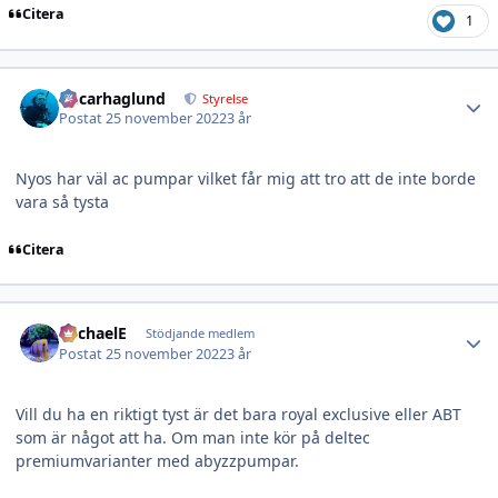
Citera
1
Author stats
Oscarhaglund
Styrelse
Postat
25 november 2022
3 år
Nyos har väl ac pumpar vilket får mig att tro att de inte borde
vara så tysta
Citera
Author stats
MichaelE
Stödjande medlem
Postat
25 november 2022
3 år
Vill du ha en riktigt tyst är det bara royal exclusive eller ABT
som är något att ha. Om man inte kör på deltec
premiumvarianter med abyzzpumpar.