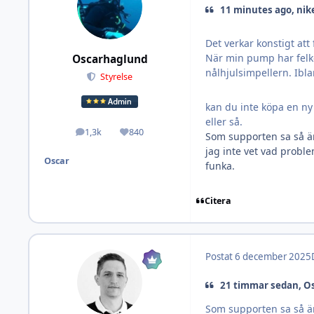
11 minutes ago, nik
Det verkar konstigt att 
När min pump har felko
Oscarhaglund
nålhjulsimpellern. Ibl
Styrelse
kan du inte köpa en ny
eller så.
1,3k
840
Inlägg
Omdöme
Som supporten sa så är
jag inte vet vad proble
Oscar
funka.
Citera
Postat
6 december 2025
21 timmar sedan, O
Som supporten sa så är