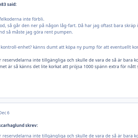
e83 said:
felkoderna inte förbli.
d, så går den ner på någon låg-fart. Då har jag oftast bara skräp
and så måste jag göra rent pumpen.
 kontroll-enhet? känns dumt att köpa ny pump för att eventuellt k
 reservdelarna inte tillgängliga och skulle de vara de så är bara k
met är så känns det lite korkat att pröjsa 1000 spänn extra för nått
Dec 6
scarhaglund skrev:
 reservdelarna inte tillgängliga och skulle de vara de så är bara k