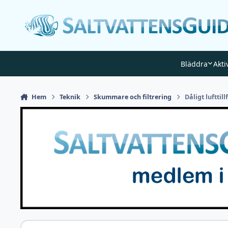
Gå till innehåll
Bläddra
Akti
Hem
Teknik
Skummare och filtrering
Dåligt lufttil