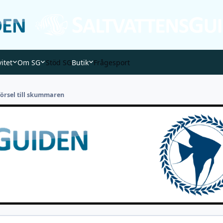
vitet
Om SG
Stöd SG
Butik
Frågesport
lförsel till skummaren