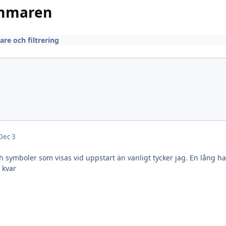
kummaren
e och filtrering
Dec 3
och symboler som visas vid uppstart än vanligt tycker jag. En lång h
 kvar