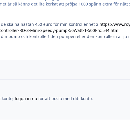
met är så känns det lite korkat att pröjsa 1000 spänn extra för nått
 de ska ha nästan 450 euro för min kontrollenhet :(
https://www.ro
/controller-RD-3-Mini-Speedy-pump-50Watt-1-500l-h::544.html
 din pump och kontroller! den pumpen eller den kontrollern är ju me
t konto,
logga in nu
för att posta med ditt konto.