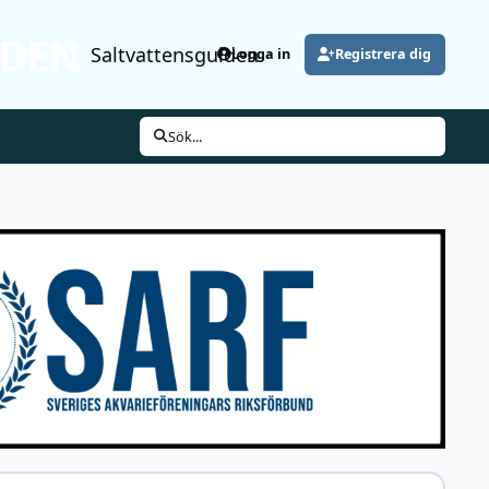
Saltvattensguiden
Logga in
Registrera dig
Sök...