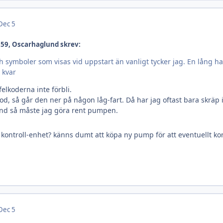
Dec 5
:59, Oscarhaglund skrev:
och symboler som visas vid uppstart än vanligt tycker jag. En lång h
 kvar
felkoderna inte förbli.
d, så går den ner på någon låg-fart. Då har jag oftast bara skräp
and så måste jag göra rent pumpen.
 kontroll-enhet? känns dumt att köpa ny pump för att eventuellt k
Dec 5