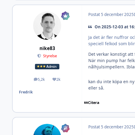
Postat
5 december 2025
On 2025-12-03 at 16
Ja det är fler nuffror 
speciell felkod som blir
nike83
Det verkar konstigt att 
Styrelse
När min pump har felko
nålhjulsimpellern. Ibl
5,2k
2k
Inlägg
Omdöme
kan du inte köpa en ny
eller så.
Fredrik
Citera
Postat
5 december 2025