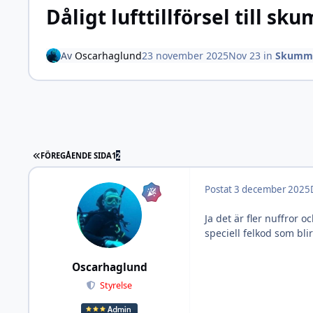
Dåligt lufttillförsel till s
Av
Oscarhaglund
23 november 2025
Nov 23
in
Skummar
FÖRSTA SIDAN
FÖREGÅENDE SIDA
1
2
Postat
3 december 2025
Ja det är fler nuffror 
speciell felkod som blir
Oscarhaglund
Styrelse