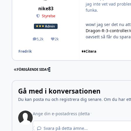
jag inte vet vad proble
nike83
funka.
Styrelse
wow! jag ser det nu att
Dragon-R-3-controller
oavsett så får du spara
5,2k
2k
Inlägg
Omdöme
Fredrik
Citera
FÖRSTA SIDAN
FÖREGÅENDE SIDA
1
2
Gå med i konversationen
Du kan posta nu och registrera dig senare. Om du har et
Svara på detta ämne...