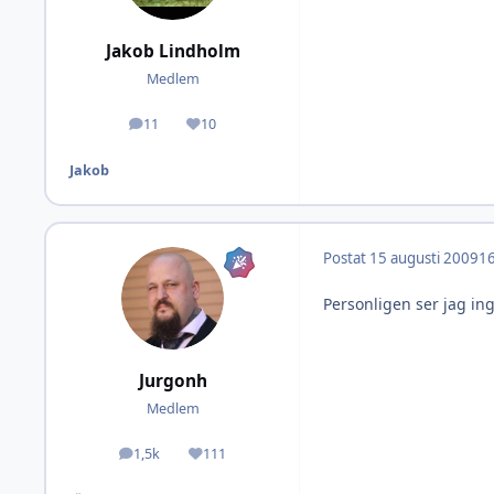
Jakob Lindholm
Medlem
11
10
Inlägg
Omdöme
Jakob
Postat
15 augusti 2009
16
Personligen ser jag in
Jurgonh
Medlem
1,5k
111
Inlägg
Omdöme