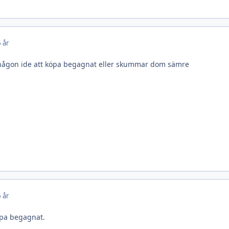
 år
t någon ide att köpa begagnat eller skummar dom sämre
 år
öpa begagnat.