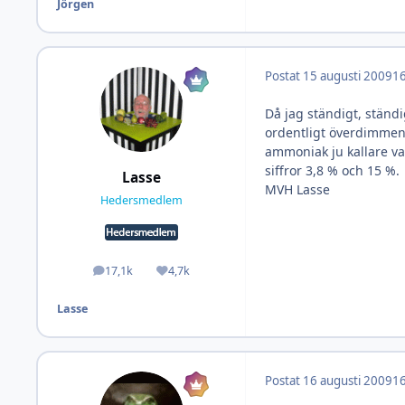
Jörgen
Postat
15 augusti 2009
16
Då jag ständigt, ständi
ordentligt överdimmens
ammoniak ju kallare va
siffror 3,8 % och 15 %.
Lasse
MVH Lasse
Hedersmedlem
17,1k
4,7k
Inlägg
Omdöme
Lasse
Postat
16 augusti 2009
16