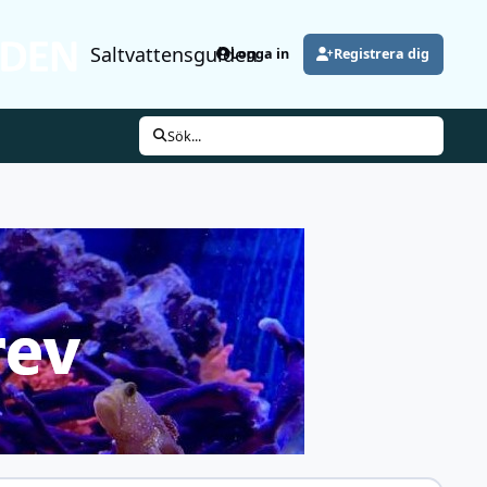
Saltvattensguiden
Logga in
Registrera dig
Sök...