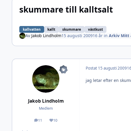
skummare till kalltsalt
kallvatten
kallt
skummare
västkust
Av
Jakob Lindholm
15 augusti 2009
16 år
in
Arkiv Mitt
Postat
15 augusti 2009
16
jag letar efter en skum
Jakob Lindholm
Medlem
11
10
Inlägg
Omdöme