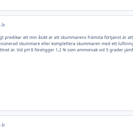
 år
gt predikar att min åsikt är att skummarens främsta förtjänst är att
ionerad skummare eller komplettera skummaren med ett luftningsf
ttnet är. Vid pH 8 föreligger 1,2 % som ammoniak vid 5 grader jämf
 år