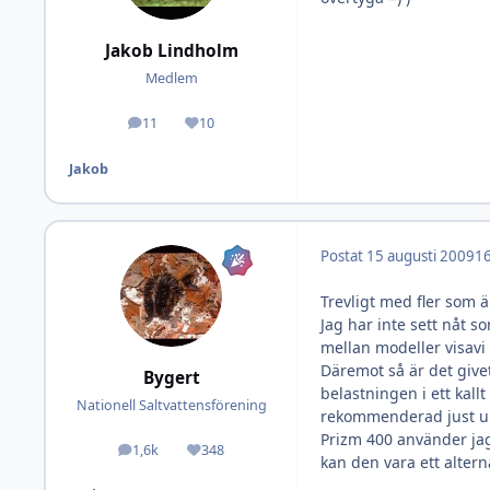
Jakob Lindholm
Medlem
11
10
Inlägg
Omdöme
Jakob
Postat
15 augusti 2009
16
Trevligt med fler som ä
Jag har inte sett nåt s
mellan modeller visavi h
Däremot så är det give
Bygert
belastningen i ett kall
Nationell Saltvattensförening
rekommenderad just upp 
Prizm 400 använder jag 
1,6k
348
Inlägg
Omdöme
kan den vara ett alterna