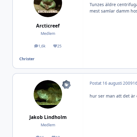
Tunzes äldre centrifug
mest samlar damm hos
Arcticreef
Medlem
1,6k
25
Inlägg
Omdöme
Christer
Postat
16 augusti 2009
16
hur ser man att det är
Jakob Lindholm
Medlem