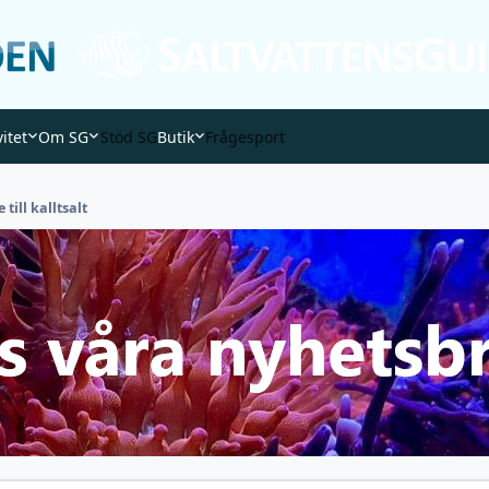
vitet
Om SG
Stöd SG
Butik
Frågesport
till kalltsalt