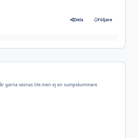
Dela
Följare
den får gärna väsnas lite.men ej en sumpskummare