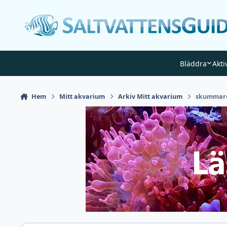
Gå till innehåll
Bläddra
Akti
Hem
Mitt akvarium
Arkiv Mitt akvarium
skummare 