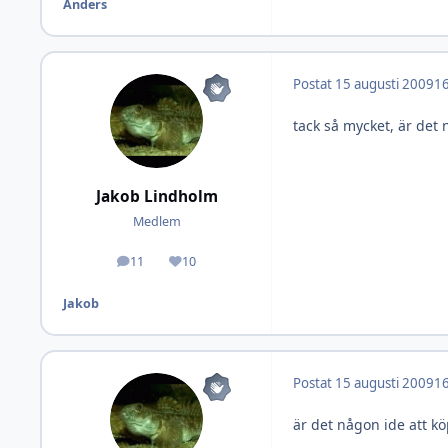
Anders
Postat
15 augusti 2009
16
tack så mycket, är de
Jakob Lindholm
Medlem
11
10
Inlägg
Omdöme
Jakob
Postat
15 augusti 2009
16
är det någon ide att k