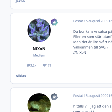
Jakob
Postat
15 augusti 2009
16
Du bör kanske satsa p
Eller en som står utanf
Men det är lite svårt n
Välkommen till SVG;)
NiXoN
//NiXoN
Medlem
3,2k
179
Inlägg
Omdöme
Niklas
Postat
15 augusti 2009
16
hittills vill jag att de
övertyga =) )