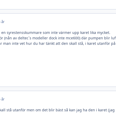
 år
å en syrestensskummare som inte värmer upp karet lika mycket.
ör (nån av deltec´s modeller dock inte mce600) där pumpen blir luf
är man inte vet hur du har tänkt att den skall stå, i karet utanför på
 år
n skall stå utanför men om det blir bäst så kan jag ha den i karet (jag ä