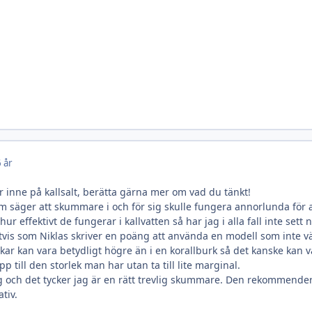
 år
r inne på kallsalt, berätta gärna mer om vad du tänkt!
om säger att skummare i och för sig skulle fungera annorlunda för a
ur effektivt de fungerar i kallvatten så har jag i alla fall inte sett
tvis som Niklas skriver en poäng att använda en modell som inte vä
t kar kan vara betydligt högre än i en korallburk så det kanske kan
till den storlek man har utan ta till lite marginal.
och det tycker jag är en rätt trevlig skummare. Den rekommenderas u
tiv.