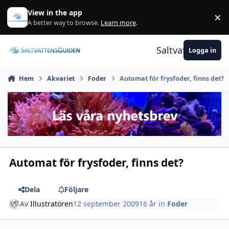
Gå till innehåll
View in the app
×
A
A better way to browse.
Learn more
.
Saltvattensguid
Logga in
Hem
Akvariet
Foder
Automat för frysfoder, finns det?
Automat för frysfoder, finns det?
Dela
Följare
Av
Illustratören
12 september 2009
16 år
in
Foder