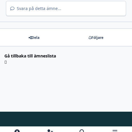
Svara på detta ämne...
Dela
Följare
Gå tillbaka till ämneslista
Light Mode
Dark Mode
System Preference
f
i
y
d