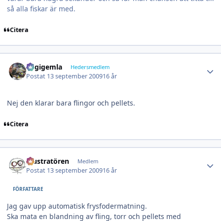
så alla fiskar är med.
Citera
Author stats
stigigemla
Hedersmedlem
Postat
13 september 2009
16 år
Nej den klarar bara flingor och pellets.
Citera
Author stats
Illustratören
Medlem
Postat
13 september 2009
16 år
FÖRFATTARE
Jag gav upp automatisk frysfodermatning.
Ska mata en blandning av fling, torr och pellets med