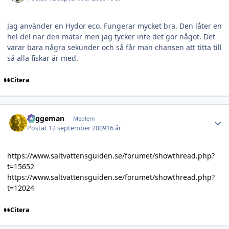
Jag använder en Hydor eco. Fungerar mycket bra. Den låter en
hel del när den matar men jag tycker inte det gör något. Det
varar bara några sekunder och så får man chansen att titta till
så alla fiskar är med.
Citera
Author stats
Laggeman
Medlem
Postat
12 september 2009
16 år
https://www.saltvattensguiden.se/forumet/showthread.php?
t=15652
https://www.saltvattensguiden.se/forumet/showthread.php?
t=12024
Citera