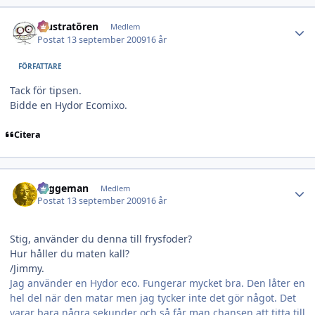
Author stats
Illustratören
Medlem
Postat
13 september 2009
16 år
FÖRFATTARE
Tack för tipsen.
Bidde en Hydor Ecomixo.
Citera
Author stats
Laggeman
Medlem
Postat
13 september 2009
16 år
Stig, använder du denna till frysfoder?
Hur håller du maten kall?
/Jimmy.
Jag använder en Hydor eco. Fungerar mycket bra. Den låter en
hel del när den matar men jag tycker inte det gör något. Det
varar bara några sekunder och så får man chansen att titta till