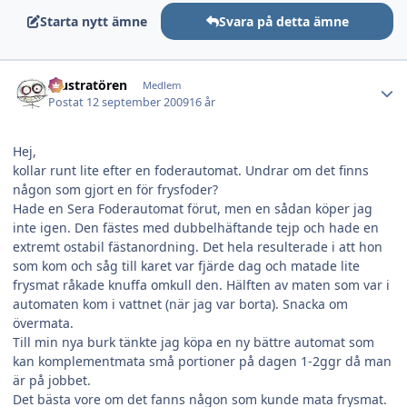
Starta nytt ämne
Svara på detta ämne
Author stats
Illustratören
Medlem
Postat
12 september 2009
16 år
Hej,
kollar runt lite efter en foderautomat. Undrar om det finns
någon som gjort en för frysfoder?
Hade en Sera Foderautomat förut, men en sådan köper jag
inte igen. Den fästes med dubbelhäftande tejp och hade en
extremt ostabil fästanordning. Det hela resulterade i att hon
som kom och såg till karet var fjärde dag och matade lite
frysmat råkade knuffa omkull den. Hälften av maten som var i
automaten kom i vattnet (när jag var borta). Snacka om
övermata.
Till min nya burk tänkte jag köpa en ny bättre automat som
kan komplementmata små portioner på dagen 1-2ggr då man
är på jobbet.
Det bästa vore om det fanns någon som kunde mata frysmat.