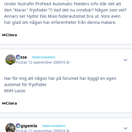
Under Nutrafin ProFeed Automatic Feeders info står det att
den "klarar" frysfoder"?! Vad det nu innebär? Någon som vet?
Annars ser Hydor Eko Mixo foderautomat bra ut. Vore även
här glad om någon har erfarenheter från denna matare.
Citera
Author stats
Lasse
Hedersmedlem
Postat
12 september 2009
16 år
Har för mig att någon här på forumet har byggt en egen
automat för frysfoder.
MVH Lasse
Citera
Author stats
stigigemla
Hedersmedlem
Postat
12 september 2009
16 år