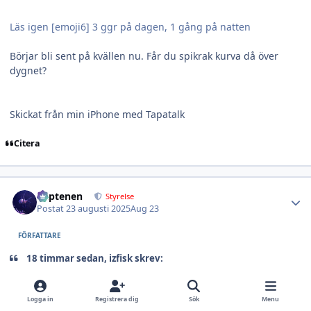
Läs igen [emoji6] 3 ggr på dagen, 1 gång på natten
Börjar bli sent på kvällen nu. Får du spikrak kurva då över
dygnet?
Skickat från min iPhone med Tapatalk
Citera
Author stats
kaptenen
Styrelse
Postat
23 augusti 2025
Aug 23
FÖRFATTARE
18 timmar sedan, izfisk skrev:
Börjar bli sent på kvällen nu. Får du spikrak kurva då över
Logga in
Registrera dig
Sök
Menu