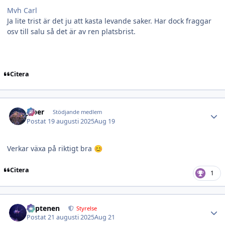
Mvh Carl
Ja lite trist är det ju att kasta levande saker. Har dock fraggar
osv till salu så det är av ren platsbrist.
Citera
Author stats
jeber
Stödjande medlem
Postat
19 augusti 2025
Aug 19
Verkar växa på riktigt bra
😊
Citera
1
Author stats
kaptenen
Styrelse
Postat
21 augusti 2025
Aug 21