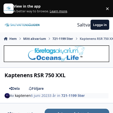
Gå till innehåll
View in the app
×
A
A better way to browse.
Learn more
.
Saltvattensguid
Logga in
Hem
Mitt akvarium
721-1199 liter
Kaptenens RSR 750 X
Kaptenens RSR 750 XXL
Dela
Följare
Av
kaptenen
6 juni 2023
3 år
in
721-1199 liter