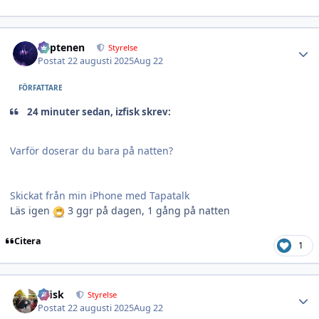
Author stats
kaptenen
Styrelse
Postat
22 augusti 2025
Aug 22
FÖRFATTARE
24 minuter sedan, izfisk skrev:
Varför doserar du bara på natten?
Skickat från min iPhone med Tapatalk
Läs igen
3 ggr på dagen, 1 gång på natten
Citera
1
Author stats
izfisk
Styrelse
Postat
22 augusti 2025
Aug 22