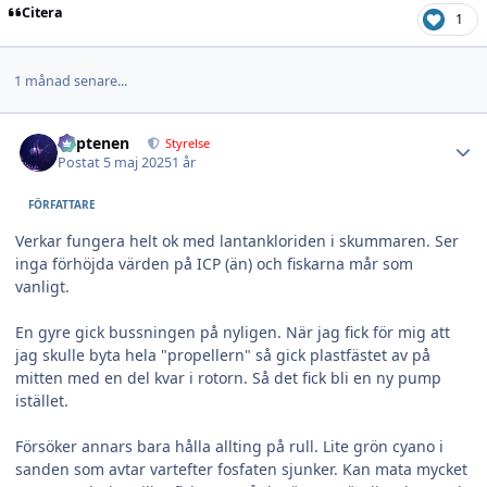
Citera
1
1 månad senare...
Author stats
kaptenen
Styrelse
Postat
5 maj 2025
1 år
FÖRFATTARE
Verkar fungera helt ok med lantankloriden i skummaren. Ser
inga förhöjda värden på ICP (än) och fiskarna mår som
vanligt.
En gyre gick bussningen på nyligen. När jag fick för mig att
jag skulle byta hela "propellern" så gick plastfästet av på
mitten med en del kvar i rotorn. Så det fick bli en ny pump
istället.
Försöker annars bara hålla allting på rull. Lite grön cyano i
sanden som avtar vartefter fosfaten sjunker. Kan mata mycket