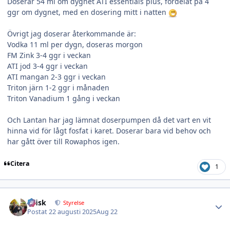
Doserar 54 ml om dygnet ATI essentials plus, fördelat på 4
ggr om dygnet, med en dosering mitt i natten
Övrigt jag doserar återkommande är:
Vodka 11 ml per dygn, doseras morgon
FM Zink 3-4 ggr i veckan
ATI jod 3-4 ggr i veckan
ATI mangan 2-3 ggr i veckan
Triton järn 1-2 ggr i månaden
Triton Vanadium 1 gång i veckan
Och Lantan har jag lämnat doserpumpen då det vart en vit
hinna vid för lågt fosfat i karet. Doserar bara vid behov och
har gått över till Rowaphos igen.
Citera
1
Author stats
izfisk
Styrelse
Postat
22 augusti 2025
Aug 22