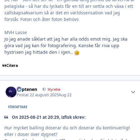
pelagiska - så har du lyckats får en till arr settla och växa i ett
sällskapsakvarium så är det en världssensation vad jag
förstår. Foton och åter foton behövs
MVH Lasse
Jo jag anade såklart att jag har alla odds emot mig. Jag ska
göra vad jag kan för fotografering. Kanske får riva upp
hystrixen jag hittade den i igen..
Citera
Author stats
kaptenen
Styrelse
Postat
22 augusti 2025
Aug 22
FÖRFATTARE
On 2025-08-21 at 20:29, izfisk skrev:
Hur mycket balling doserar du och doserar du kontinuerligt
eller i doser över dygnet?