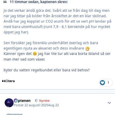
11 timmar sedan, kaptenen skrev:
Jo det verkar ändå göra det. Svårt att se från dag till dag men
när jag tittar på bilder från årsskiftet är det en klar skillnad.
Ändå har jag kopplat ur CO2 asorb för att se vart pH landar på
med bara utomhusluft (runt 7,9 - 8,1 beroende på hur mycket
öppet jag har).
Sen försöker jag förenkla underhållet överlag och bara
egentligen njuta av akvariet och dess invånare
Känner igen det
jag har lite tur att vara borta ibland så ser
😊
man mer vad som växer.
byter du vatten regelbundet eller bara vid behov?
Citera
1
Author stats
kaptenen
Styrelse
Postat
22 augusti 2025
Aug 22
FÖRFATTARE