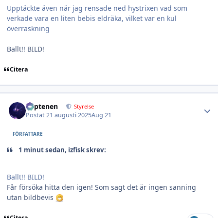
Upptäckte även när jag rensade ned hystrixen vad som
verkade vara en liten bebis eldräka, vilket var en kul
överraskning
Ballt!! BILD!
Citera
Author stats
kaptenen
Styrelse
Postat
21 augusti 2025
Aug 21
FÖRFATTARE
1 minut sedan, izfisk skrev:
Ballt!! BILD!
Får försöka hitta den igen! Som sagt det är ingen sanning
utan bildbevis
Citera