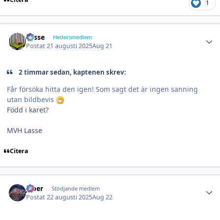
1
Author stats
Lasse
Hedersmedlem
Postat
21 augusti 2025
Aug 21
2 timmar sedan, kaptenen skrev:
Får försöka hitta den igen! Som sagt det är ingen sanning
utan bildbevis
Född i karet?
MVH Lasse
Citera
Author stats
jeber
Stödjande medlem
Postat
22 augusti 2025
Aug 22