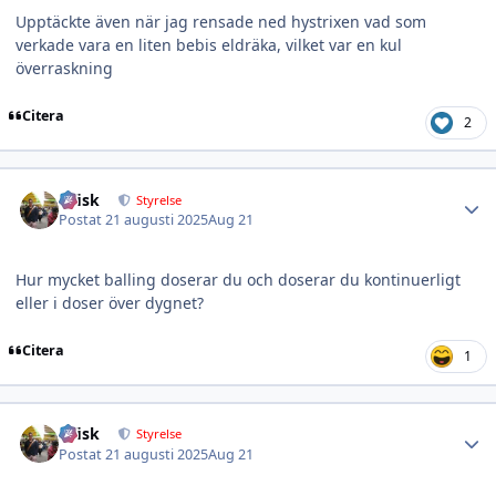
Upptäckte även när jag rensade ned hystrixen vad som
verkade vara en liten bebis eldräka, vilket var en kul
överraskning
Citera
2
Author stats
izfisk
Styrelse
Postat
21 augusti 2025
Aug 21
Hur mycket balling doserar du och doserar du kontinuerligt
eller i doser över dygnet?
Citera
1
Author stats
izfisk
Styrelse
Postat
21 augusti 2025
Aug 21