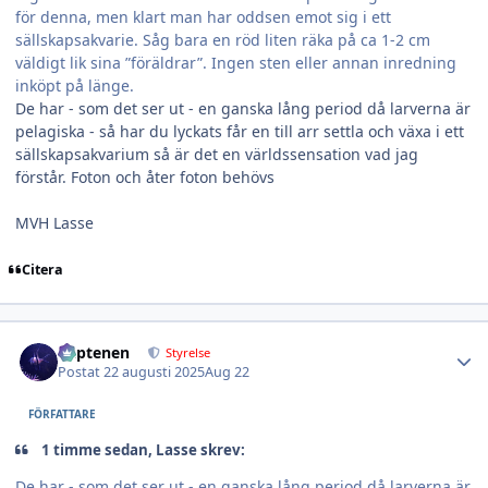
för denna, men klart man har oddsen emot sig i ett
sällskapsakvarie. Såg bara en röd liten räka på ca 1-2 cm
väldigt lik sina ”föräldrar”. Ingen sten eller annan inredning
inköpt på länge.
De har - som det ser ut - en ganska lång period då larverna är
pelagiska - så har du lyckats får en till arr settla och växa i ett
sällskapsakvarium så är det en världssensation vad jag
förstår. Foton och åter foton behövs
MVH Lasse
Citera
Author stats
kaptenen
Styrelse
Postat
22 augusti 2025
Aug 22
FÖRFATTARE
1 timme sedan, Lasse skrev:
De har - som det ser ut - en ganska lång period då larverna är