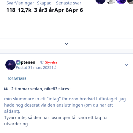
Svar
Visningar
Skapad
Senaste svar
118
12,7k
3 år
3 år
Apr 6
Apr 6
Expand topic overview
Author stats
kaptenen
Styrelse
Postat
31 mars 2025
1 år
FÖRFATTARE
2 timmar sedan, nike83 skrev:
min skummare in ett "intag" för ozon bredvid luftintaget. jag
hade nog doserat via den anslutningen (om du har ett
sådant).
Tyvärr inte, så den här lösningen får vara ett tag för
utvärdering.