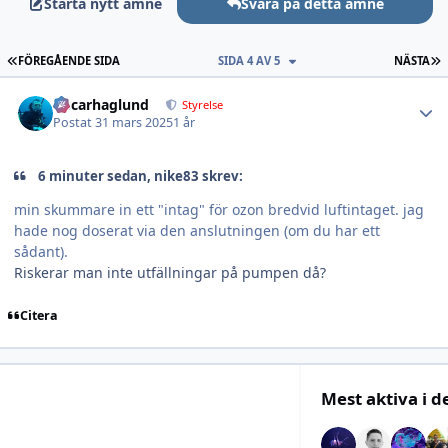
Starta nytt ämne
Svara på detta ämne
FÖRSTA SIDAN
S
FÖREGÅENDE SIDA
SIDA 4 AV 5
NÄSTA
Author stats
Oscarhaglund
Styrelse
Postat
31 mars 2025
1 år
6 minuter sedan, nike83 skrev:
min skummare in ett "intag" för ozon bredvid luftintaget. jag
hade nog doserat via den anslutningen (om du har ett
sådant).
Riskerar man inte utfällningar på pumpen då?
Citera
Mest aktiva i 