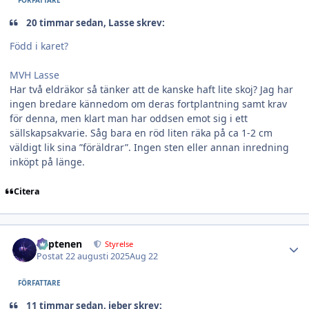
20 timmar sedan, Lasse skrev:
Född i karet?
MVH Lasse
Har två eldräkor så tänker att de kanske haft lite skoj? Jag har
ingen bredare kännedom om deras fortplantning samt krav
för denna, men klart man har oddsen emot sig i ett
sällskapsakvarie. Såg bara en röd liten räka på ca 1-2 cm
väldigt lik sina ”föräldrar”. Ingen sten eller annan inredning
inköpt på länge.
Citera
Author stats
kaptenen
Styrelse
Postat
22 augusti 2025
Aug 22
FÖRFATTARE
11 timmar sedan, jeber skrev: