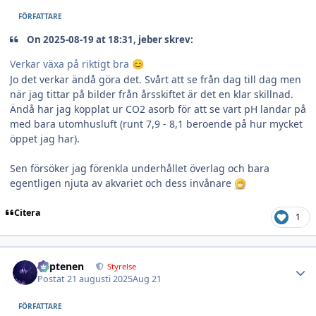
FÖRFATTARE
On 2025-08-19 at 18:31, jeber skrev:
Verkar växa på riktigt bra
😊
Jo det verkar ändå göra det. Svårt att se från dag till dag men
när jag tittar på bilder från årsskiftet är det en klar skillnad.
Ändå har jag kopplat ur CO2 asorb för att se vart pH landar på
med bara utomhusluft (runt 7,9 - 8,1 beroende på hur mycket
öppet jag har).
Sen försöker jag förenkla underhållet överlag och bara
egentligen njuta av akvariet och dess invånare
Citera
1
Author stats
kaptenen
Styrelse
Postat
21 augusti 2025
Aug 21
FÖRFATTARE