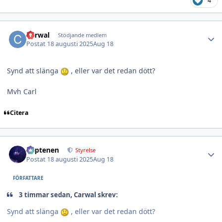
4
Author stats
Carwal
Stödjande medlem
Postat
18 augusti 2025
Aug 18
Synd att slänga
, eller var det redan dött?
Mvh Carl
Citera
Author stats
kaptenen
Styrelse
Postat
18 augusti 2025
Aug 18
FÖRFATTARE
3 timmar sedan, Carwal skrev:
Synd att slänga
, eller var det redan dött?