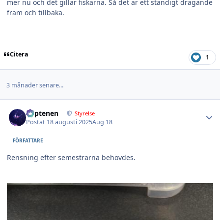
mer nu och det gillar fiskarna. Så det är ett ständigt dragande
fram och tillbaka.
Citera
1
3 månader senare...
Author stats
kaptenen
Styrelse
Postat
18 augusti 2025
Aug 18
FÖRFATTARE
Rensning efter semestrarna behövdes.