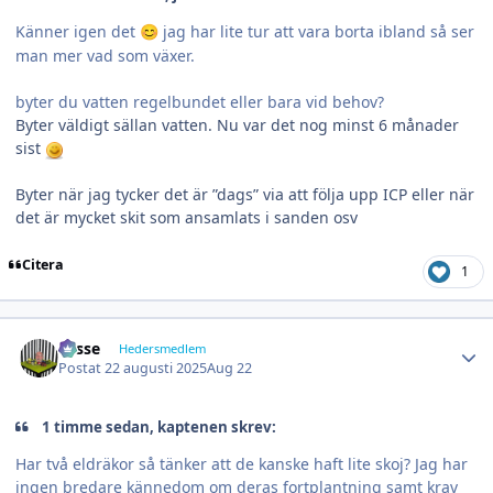
Känner igen det
jag har lite tur att vara borta ibland så ser
😊
man mer vad som växer.
byter du vatten regelbundet eller bara vid behov?
Byter väldigt sällan vatten. Nu var det nog minst 6 månader
sist
Byter när jag tycker det är ”dags” via att följa upp ICP eller när
det är mycket skit som ansamlats i sanden osv
Citera
1
Author stats
Lasse
Hedersmedlem
Postat
22 augusti 2025
Aug 22
1 timme sedan, kaptenen skrev:
Har två eldräkor så tänker att de kanske haft lite skoj? Jag har
ingen bredare kännedom om deras fortplantning samt krav