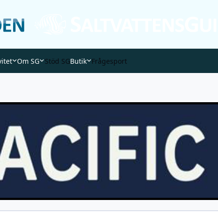
vitet
Om SG
Stöd SG
Butik
Frågesport