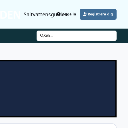
Saltvattensguiden
Logga in
Registrera dig
Sök...