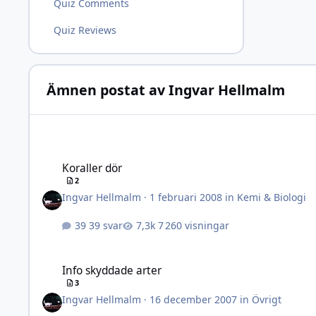
Quiz Comments
Quiz Reviews
Ämnen postat av Ingvar Hellmalm
Koraller dör
Koraller dör
2
Ingvar Hellmalm
·
1 februari 2008
in
Kemi & Biologi
39 svar
7 260 visningar
Info skyddade arter
Info skyddade arter
3
Ingvar Hellmalm
·
16 december 2007
in
Övrigt