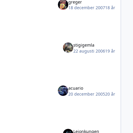
greger
18 december 2007
18 år
stigigemla
22 augusti 2006
19 år
acuario
20 december 2005
20 år
Lejonkungen