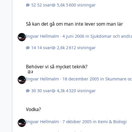
52 svar
5 600 visningar
Så kan det gå om man inte lever som man lär
Så kan det gå om man inte lever som man lär
Ingvar Hellmalm
·
4 juni 2006
in
Sjukdomar och andra
14 svar
2 612 visningar
Behöver vi så mycket teknik?
Behöver vi så mycket teknik?
2
Ingvar Hellmalm
·
18 december 2005
in
Skummare och
30 svar
4 320 visningar
Vodka?
Vodka?
Ingvar Hellmalm
·
7 oktober 2005
in
Kemi & Biologi