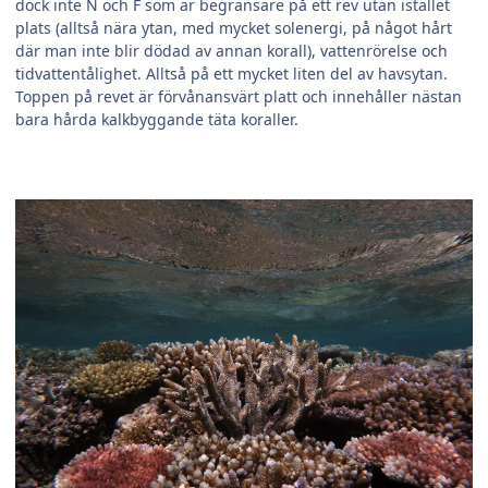
dock inte N och F som är begränsare på ett rev utan istället
plats (alltså nära ytan, med mycket solenergi, på något hårt
där man inte blir dödad av annan korall), vattenrörelse och
tidvattentålighet. Alltså på ett mycket liten del av havsytan.
Toppen på revet är förvånansvärt platt och innehåller nästan
bara hårda kalkbyggande täta koraller.