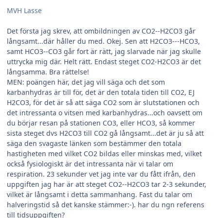
MVH Lasse
Det första jag skrev, att ombildningen av CO2--H2CO3 går
långsamt...där håller du med. Okej. Sen att H2CO3---HCO3,
samt HCO3--CO3 går fort är rätt, jag slarvade när jag skulle
uttrycka mig där. Helt rätt. Endast steget CO2-H2CO3 är det
långsamma. Bra rättelse!
MEN: poängen här, det jag vill säga och det som
karbanhydras är till för, det är den totala tiden till CO2, EJ
H2CO3, för det är så att säga CO2 som är slutstationen och
det intressanta o vitsen med karbanhydras...och oavsett om
du börjar resan på stationen CO3, eller HCO3, så kommer
sista steget dvs H2CO3 till CO2 gå långsamt...det är ju så att
säga den svagaste länken som bestämmer den totala
hastigheten med vilket CO2 bildas eller minskas med, vilket
också fysiologiskt är det intressanta när vi talar om
respiration. 23 sekunder vet jag inte var du fått ifrån, den
uppgiften jag har är att steget CO2--H2CO3 tar 2-3 sekunder,
vilket är långsamt i detta sammanhang. Fast du talar om
halveringstid så det kanske stämmer:-). har du ngn referens
till tidsuppgiften?