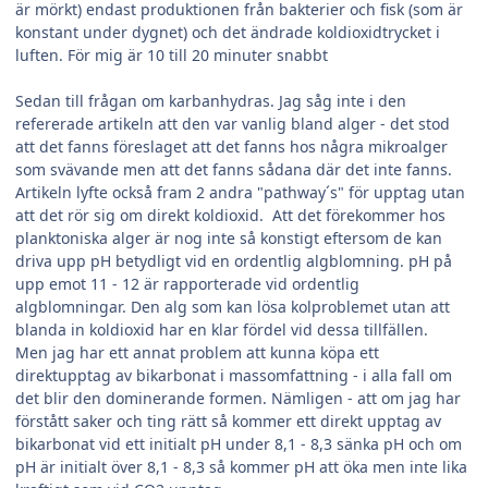
är mörkt) endast produktionen från bakterier och fisk (som är
konstant under dygnet) och det ändrade koldioxidtrycket i
luften. För mig är 10 till 20 minuter snabbt
Sedan till frågan om karbanhydras. Jag såg inte i den
refererade artikeln att den var vanlig bland alger - det stod
att det fanns föreslaget att det fanns hos några mikroalger
som svävande men att det fanns sådana där det inte fanns.
Artikeln lyfte också fram 2 andra "pathway´s" för upptag utan
att det rör sig om direkt koldioxid. Att det förekommer hos
planktoniska alger är nog inte så konstigt eftersom de kan
driva upp pH betydligt vid en ordentlig algblomning. pH på
upp emot 11 - 12 är rapporterade vid ordentlig
algblomningar. Den alg som kan lösa kolproblemet utan att
blanda in koldioxid har en klar fördel vid dessa tillfällen.
Men jag har ett annat problem att kunna köpa ett
direktupptag av bikarbonat i massomfattning - i alla fall om
det blir den dominerande formen. Nämligen - att om jag har
förstått saker och ting rätt så kommer ett direkt upptag av
bikarbonat vid ett initialt pH under 8,1 - 8,3 sänka pH och om
pH är initialt över 8,1 - 8,3 så kommer pH att öka men inte lika