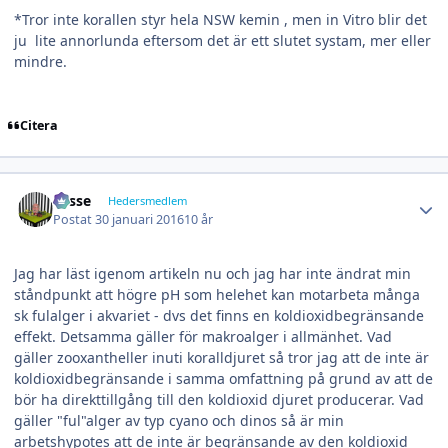
*Tror inte korallen styr hela NSW kemin , men in Vitro blir det
ju lite annorlunda eftersom det är ett slutet systam, mer eller
mindre.
Citera
Author stats
Lasse
Hedersmedlem
Postat
30 januari 2016
10 år
Jag har läst igenom artikeln nu och jag har inte ändrat min
ståndpunkt att högre pH som helehet kan motarbeta många
sk fulalger i akvariet - dvs det finns en koldioxidbegränsande
effekt. Detsamma gäller för makroalger i allmänhet. Vad
gäller zooxantheller inuti koralldjuret så tror jag att de inte är
koldioxidbegränsande i samma omfattning på grund av att de
bör ha direkttillgång till den koldioxid djuret producerar. Vad
gäller "ful"alger av typ cyano och dinos så är min
arbetshypotes att de inte är begränsande av den koldioxid