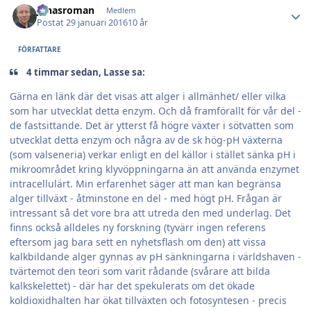
jonasroman
Medlem
Postat
29 januari 2016
10 år
FÖRFATTARE
4 timmar sedan, Lasse sa:
Gärna en länk där det visas att alger i allmänhet/ eller vilka
som har utvecklat detta enzym. Och då framförallt för vår del -
de fastsittande. Det är ytterst få högre växter i sötvatten som
utvecklat detta enzym och några av de sk hög-pH växterna
(som valseneria) verkar enligt en del källor i stället sänka pH i
mikroområdet kring klyvöppningarna än att använda enzymet
intracellulärt. Min erfarenhet säger att man kan begränsa
alger tillväxt - åtminstone en del - med högt pH. Frågan är
intressant så det vore bra att utreda den med underlag. Det
finns också alldeles ny forskning (tyvärr ingen referens
eftersom jag bara sett en nyhetsflash om den) att vissa
kalkbildande alger gynnas av pH sänkningarna i världshaven -
tvärtemot den teori som varit rådande (svårare att bilda
kalkskelettet) - där har det spekulerats om det ökade
koldioxidhalten har ökat tillväxten och fotosyntesen - precis