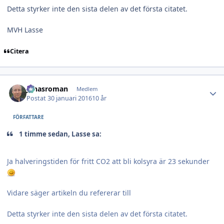
Detta styrker inte den sista delen av det första citatet.
MVH Lasse
Citera
Author stats
jonasroman
Medlem
Postat
30 januari 2016
10 år
FÖRFATTARE
1 timme sedan, Lasse sa:
Ja halveringstiden för fritt CO2 att bli kolsyra är 23 sekunder
Vidare säger artikeln du refererar till
Detta styrker inte den sista delen av det första citatet.