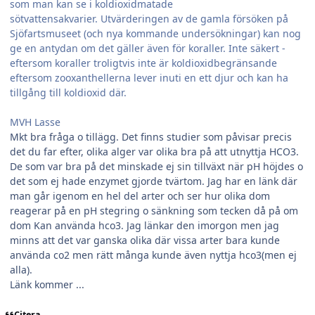
som man kan se i koldioxidmatade
sötvattensakvarier. Utvärderingen av de gamla försöken på
Sjöfartsmuseet (och nya kommande undersökningar) kan nog
ge en antydan om det gäller även för koraller. Inte säkert -
eftersom koraller troligtvis inte är koldioxidbegränsande
eftersom zooxanthellerna lever inuti en ett djur och kan ha
tillgång till koldioxid där.
MVH Lasse
Mkt bra fråga o tillägg. Det finns studier som påvisar precis
det du far efter, olika alger var olika bra på att utnyttja HCO3.
De som var bra på det minskade ej sin tillväxt när pH höjdes o
det som ej hade enzymet gjorde tvärtom. Jag har en länk där
man går igenom en hel del arter och ser hur olika dom
reagerar på en pH stegring o sänkning som tecken då på om
dom Kan använda hco3. Jag länkar den imorgon men jag
minns att det var ganska olika där vissa arter bara kunde
använda co2 men rätt många kunde även nyttja hco3(men ej
alla).
Länk kommer ...
Citera