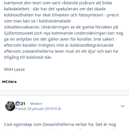
tvärtemot den teori som varit rådande (svårare att bilda
kalkskelettet) - där har det spekulerats om det ökade
koldioxidhalten har ökat tillväxten och fotosyntesen - precis
som man kan se i koldioxidmatade
sötvattensakvarier. Utvärderingen av de gamla försöken på
Sjöfartsmuseet (och nya kommande undersökningar) kan nog
ge en antydan om det gäller även för koraller. Inte säkert -
eftersom koraller troligtvis inte är koldioxidbegränsande
eftersom zooxanthellerna lever inuti en ett djur och kan ha
tillgång till koldioxid där.
MVH Lasse
Citera
Author stats
LN21
Medlem
Postat
29 januari 2016
10 år
Cool egenskap som Zooxanthellerna verkar ha. Det är nog