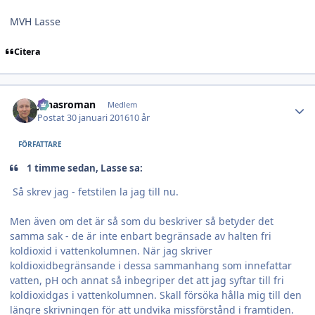
MVH Lasse
Citera
Author stats
jonasroman
Medlem
Postat
30 januari 2016
10 år
FÖRFATTARE
1 timme sedan, Lasse sa:
Så skrev jag - fetstilen la jag till nu.
Men även om det är så som du beskriver så betyder det
samma sak - de är inte enbart begränsade av halten fri
koldioxid i vattenkolumnen. När jag skriver
koldioxidbegränsande i dessa sammanhang som innefattar
vatten, pH och annat så inbegriper det att jag syftar till fri
koldioxidgas i vattenkolumnen. Skall försöka hålla mig till den
längre skrivningen för att undvika missförstånd i framtiden.