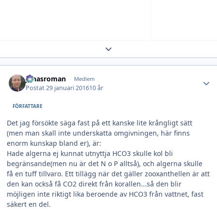
Expand topic overview
Author stats
jonasroman
Medlem
Postat
29 januari 2016
10 år
FÖRFATTARE
Det jag försökte säga fast på ett kanske lite krångligt sätt
(men man skall inte underskatta omgivningen, här finns
enorm kunskap bland er), är:
Hade algerna ej kunnat utnyttja HCO3 skulle kol bli
begränsande(men nu är det N o P alltså), och algerna skulle
få en tuff tillvaro. Ett tillägg när det gäller zooxanthellen är att
den kan också få CO2 direkt från korallen...så den blir
möjligen inte riktigt lika beroende av HCO3 från vattnet, fast
säkert en del.