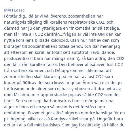
MVH Lasse
Förstår dig...då är vi väl överens, zooxanthellen har
naturligtvis tillgång till korallens respiratoriska CO2, och
därmed har ju den ytterligare en "inkomstkälla" så att säga,
men får inte all CO2 därifrån...frågan är väl inte OM den kan
nyttja korallens bildade koldioxid, utan hur mkt av den som
bidrager till zooxanthellens totala behov, och där menar jag
att eftersom en korall är totalt sett autottrof, revbildande,
producent(kärt barn har många namn), så kan aldrig den CO2
den får ifrån korallen räcka. Den behöver alltså även löst CO2
från vattenkolumnen, och DÅ uppkommer dilemmat att
zooxanrthellen skall klara sig på en halt av löst CO2 som
ligger på 50% av det som krävs ungefär. Ännu värre är det ju
för frisimmande alger som ej har symbiosen att dra nytta av,
dom får ännu mer uppförsbacke pga av så lite CO2 som det
finns. Sen som sagt, karbanhydras finns i många marina
alger..o finns ett enzym så används det förstås i ngn
omfattning. Enzymet gör alltså algerna mindre känsliga för en
pH höjning, vilket också Randys artikel visar på. Ungefär bara
det är i alla fall mitt budskap. Som jag förstått dig så håller du