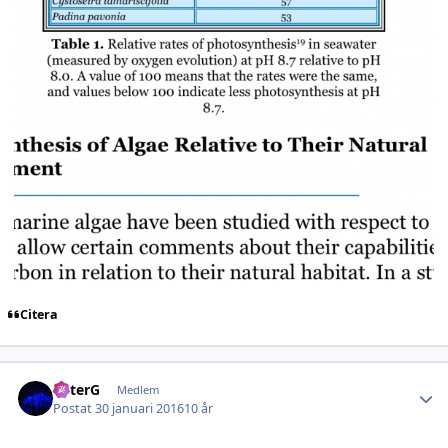
Citera
Author stats
PeterG
Medlem
Postat
30 januari 2016
10 år