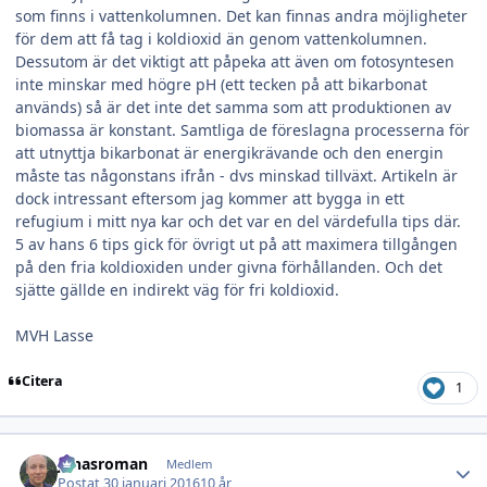
som finns i vattenkolumnen. Det kan finnas andra möjligheter
för dem att få tag i koldioxid än genom vattenkolumnen.
Dessutom är det viktigt att påpeka att även om fotosyntesen
inte minskar med högre pH (ett tecken på att bikarbonat
används) så är det inte det samma som att produktionen av
biomassa är konstant. Samtliga de föreslagna processerna för
att utnyttja bikarbonat är energikrävande och den energin
måste tas någonstans ifrån - dvs minskad tillväxt. Artikeln är
dock intressant eftersom jag kommer att bygga in ett
refugium i mitt nya kar och det var en del värdefulla tips där.
5 av hans 6 tips gick för övrigt ut på att maximera tillgången
på den fria koldioxiden under givna förhållanden. Och det
sjätte gällde en indirekt väg för fri koldioxid.
MVH Lasse
Citera
1
Author stats
jonasroman
Medlem
Postat
30 januari 2016
10 år