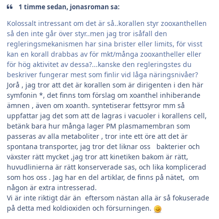
1 timme sedan, jonasroman sa:
Kolossalt intressant om det är så..korallen styr zooxanthellen
så den inte går över styr..men jag tror isåfall den
regleringsmekanismen har sina brister eller limits, för visst
kan en korall drabbas av för mkt/många zooxantheller eller
för hög aktivitet av dessa?...kanske den regleringstes du
beskriver fungerar mest som finlir vid låga näringsnivåer?
Jorå , jag tror att det är korallen som är dirigenten i den här
symfonin *, det finns tom förslag om xoanthel inhiberande
ämnen , även om xoanth. syntetiserar fettsyror mm så
uppfattar jag det som att de lagras i vacuoler i korallens cell,
betänk bara hur många lager PM plasmamembran som
passeras av alla metaboliter , tror inte ett öre att det är
spontana transporter, jag tror det liknar oss bakterier och
växster rätt mycket ,jag tror att kinetiken bakom är rätt,
huvudlinierna är rätt konserverade sas, och lika komplicerad
som hos oss . Jag har en del artiklar, de finns på nätet, om
någon är extra intresserad.
Vi är inte riktigt där än eftersom nästan alla är så fokuserade
på detta med koldioxiden och försurningen.