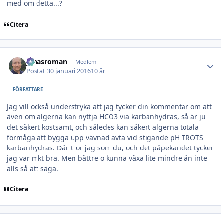
med om detta...?
Citera
Author stats
jonasroman
Medlem
Postat
30 januari 2016
10 år
FÖRFATTARE
Jag vill också understryka att jag tycker din kommentar om att
även om algerna kan nyttja HCO3 via karbanhydras, så är ju
det säkert kostsamt, och således kan säkert algerna totala
förmåga att bygga upp vävnad avta vid stigande pH TROTS
karbanhydras. Där tror jag som du, och det påpekandet tycker
jag var mkt bra. Men bättre o kunna växa lite mindre än inte
alls så att säga.
Citera
Author stats