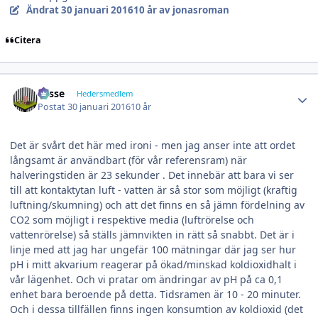
Ändrat
30 januari 2016
10 år
av jonasroman
Citera
Author stats
Lasse
Hedersmedlem
Postat
30 januari 2016
10 år
Det är svårt det här med ironi - men jag anser inte att ordet
långsamt är användbart (för vår referensram) när
halveringstiden är 23 sekunder . Det innebär att bara vi ser
till att kontaktytan luft - vatten är så stor som möjligt (kraftig
luftning/skumning) och att det finns en så jämn fördelning av
CO2 som möjligt i respektive media (luftrörelse och
vattenrörelse) så ställs jämnvikten in rätt så snabbt. Det är i
linje med att jag har ungefär 100 mätningar där jag ser hur
pH i mitt akvarium reagerar på ökad/minskad koldioxidhalt i
vår lägenhet. Och vi pratar om ändringar av pH på ca 0,1
enhet bara beroende på detta. Tidsramen är 10 - 20 minuter.
Och i dessa tillfällen finns ingen konsumtion av koldioxid (det