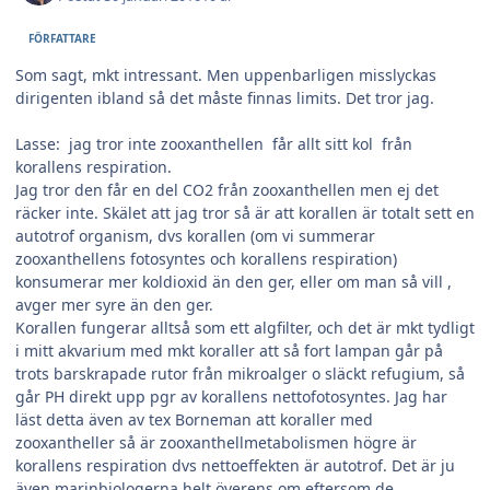
FÖRFATTARE
Som sagt, mkt intressant. Men uppenbarligen misslyckas
dirigenten ibland så det måste finnas limits. Det tror jag.
Lasse: jag tror inte zooxanthellen får allt sitt kol från
korallens respiration.
Jag tror den får en del CO2 från zooxanthellen men ej det
räcker inte. Skälet att jag tror så är att korallen är totalt sett en
autotrof organism, dvs korallen (om vi summerar
zooxanthellens fotosyntes och korallens respiration)
konsumerar mer koldioxid än den ger, eller om man så vill ,
avger mer syre än den ger.
Korallen fungerar alltså som ett algfilter, och det är mkt tydligt
i mitt akvarium med mkt koraller att så fort lampan går på
trots barskrapade rutor från mikroalger o släckt refugium, så
går PH direkt upp pgr av korallens nettofotosyntes. Jag har
läst detta även av tex Borneman att koraller med
zooxantheller så är zooxanthellmetabolismen högre är
korallens respiration dvs nettoeffekten är autotrof. Det är ju
även marinbiologerna helt överens om eftersom de