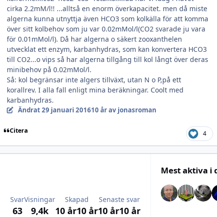
cirka 2.2mM/l!! ...alltså en enorm överkapacitet. men då miste
algerna kunna utnyttja även HCO3 som kolkälla för att komma
över sitt kolbehov som ju var 0.02mMol/l(CO2 svarade ju vara
för 0.01mMol/l). Då har algerna o säkert zooxanthelen
utvecklat ett enzym, karbanhydras, som kan konvertera HCO3
till CO2...o vips så har algerna tillgång till kol långt över deras
minibehov på 0.02mMol/l.
Så: kol begränsar inte algers tillväxt, utan N o P,på ett
korallrev. I alla fall enligt mina beräkningar. Coolt med
karbanhydras.
Ändrat
29 januari 2016
10 år
av jonasroman
Citera
4
Mest aktiva i
Svar
Visningar
Skapad
Senaste svar
63
9,4k
10 år
10 år
10 år
10 år