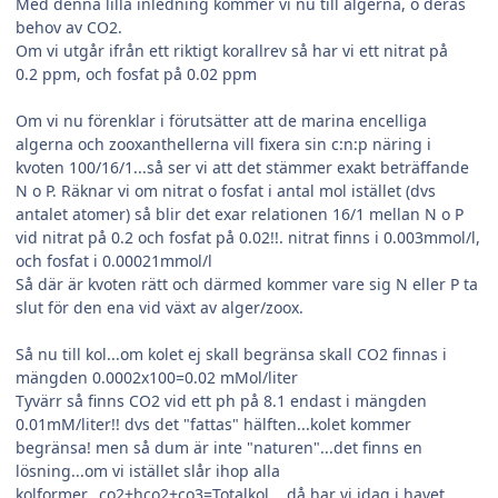
Med denna lilla inledning kommer vi nu till algerna, o deras
behov av CO2.
Om vi utgår ifrån ett riktigt korallrev så har vi ett nitrat på
0.2 ppm, och fosfat på 0.02 ppm
Om vi nu förenklar i förutsätter att de marina encelliga
algerna och zooxanthellerna vill fixera sin c:n:p näring i
kvoten 100/16/1...så ser vi att det stämmer exakt beträffande
N o P. Räknar vi om nitrat o fosfat i antal mol istället (dvs
antalet atomer) så blir det exar relationen 16/1 mellan N o P
vid nitrat på 0.2 och fosfat på 0.02!!. nitrat finns i 0.003mmol/l,
och fosfat i 0.00021mmol/l
Så där är kvoten rätt och därmed kommer vare sig N eller P ta
slut för den ena vid växt av alger/zoox.
Så nu till kol...om kolet ej skall begränsa skall CO2 finnas i
mängden 0.0002x100=0.02 mMol/liter
Tyvärr så finns CO2 vid ett ph på 8.1 endast i mängden
0.01mM/liter!! dvs det "fattas" hälften...kolet kommer
begränsa! men så dum är inte "naturen"...det finns en
lösning...om vi istället slår ihop alla
kolformer...co2+hco2+co3=Totalkol....då har vi idag i havet