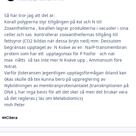
Så här tror jag att det är:
Korall polyperna styr tillgången på kol och N till
Zoxanthellerna , korallen lagrar produkterna i vacuoler i sina
celler och sas kontrollerar zooxanthellernas tillgång till
fettsyror (CO2 bildas när dessa bryts ned) mm. Dessutom
begränsas upptaget av N Kväve av en Na/P-transmembran
protein som har ett upptagsmax för P Fosfor och när
max nåtts så tas inte mer N Kväve upp , Ammonium före
Nitrat.
Varför (toleransen )egentligen upptagsförmågan ibland kan
ökas skulle då tex kunna bero på uppreglering av
Nybildningen av membranproteinantalet (transkriptionen på
DNA ), har inga bevis för att det sker så men det brukar vara
så det regleras.( läs om Metabolomics)
mvh Peter
Citera
Author stats