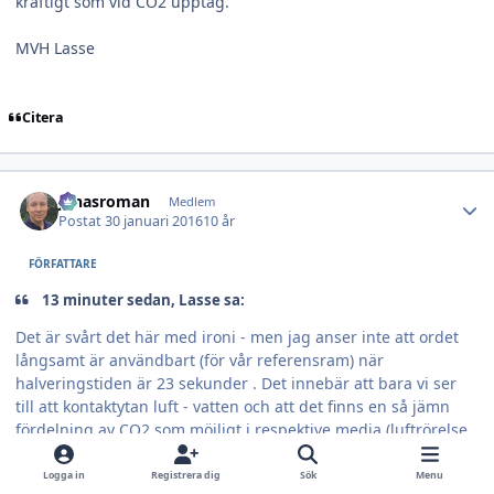
kraftigt som vid CO2 upptag.
MVH Lasse
Citera
Author stats
jonasroman
Medlem
Postat
30 januari 2016
10 år
FÖRFATTARE
13 minuter sedan, Lasse sa:
Det är svårt det här med ironi - men jag anser inte att ordet
långsamt är användbart (för vår referensram) när
halveringstiden är 23 sekunder . Det innebär att bara vi ser
till att kontaktytan luft - vatten och att det finns en så jämn
fördelning av CO2 som möjligt i respektive media (luftrörelse
och vattenrörelse) så ställs jämnvikten in rätt så snabbt. Det
är i linje med att jag har ungefär 100 mätningar där jag ser
Logga in
Registrera dig
Sök
Menu