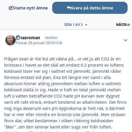
Starta nytt ämne
Svara på detta ämne
S
SIDA 1 AV 3
NÄSTA
Author stats
jonasroman
Medlem
Postat
29 januari 2016
10 år
Frågan ovan är lite kul att räkna på....vi vet ju att CO2 är en
bristvara i havet av det skäl att endast 0.2 procent av luftens
koldioxid löser ner sig i vattnet vid jämnvikt. Jämnvikt råder
förvisso endast vid ytan. Ena bit längre ner samt i alla
akvarium hinner aldrig jämnvikten mellan luften o vattnets
koldioxid ställa in sig. Hade vi haft en total jämnvikt mellan
luft o vatten beträffande CO2 hade pH kurvan över dygnet
varit ett rakt streck, enbart bestämd av alkaliniteten. Det finns
nog inga akvarium vars pH dygnskurva är helt rak, o därmed
har vi mer eller mindre en kronisk icke jämnvikt. Men strävan
finns där, vilket bestämmer i vilken riktning koldioxiden
"åker"..om den lämnar karet eller sugs ner från luften.