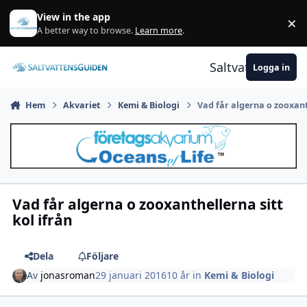
Gå till innehåll
View in the app
×
A
A better way to browse.
Learn more
.
Saltvattensguid
Logga in
Hem
Akvariet
Kemi & Biologi
Vad får algerna o zooxanth
Vad får algerna o zooxanthellerna sitt
kol ifrån
Dela
Följare
Av
jonasroman
29 januari 2016
10 år
in
Kemi & Biologi