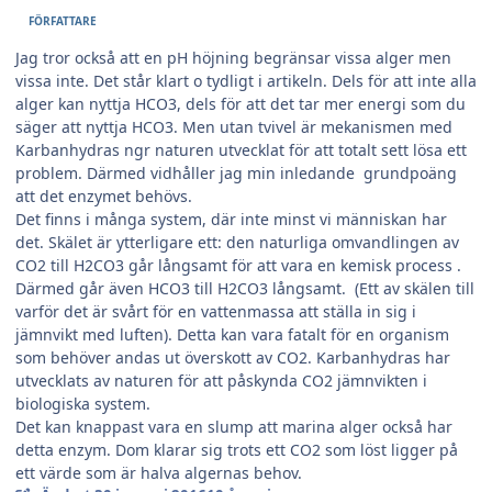
FÖRFATTARE
Jag tror också att en pH höjning begränsar vissa alger men
vissa inte. Det står klart o tydligt i artikeln. Dels för att inte alla
alger kan nyttja HCO3, dels för att det tar mer energi som du
säger att nyttja HCO3. Men utan tvivel är mekanismen med
Karbanhydras ngr naturen utvecklat för att totalt sett lösa ett
problem. Därmed vidhåller jag min inledande grundpoäng
att det enzymet behövs.
Det finns i många system, där inte minst vi människan har
det. Skälet är ytterligare ett: den naturliga omvandlingen av
CO2 till H2CO3 går långsamt för att vara en kemisk process .
Därmed går även HCO3 till H2CO3 långsamt. (Ett av skälen till
varför det är svårt för en vattenmassa att ställa in sig i
jämnvikt med luften). Detta kan vara fatalt för en organism
som behöver andas ut överskott av CO2. Karbanhydras har
utvecklats av naturen för att påskynda CO2 jämnvikten i
biologiska system.
Det kan knappast vara en slump att marina alger också har
detta enzym. Dom klarar sig trots ett CO2 som löst ligger på
ett värde som är halva algernas behov.