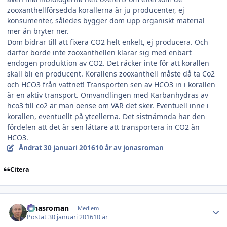
zooxanthellförsedda korallerna är ju producenter, ej
konsumenter, således bygger dom upp organiskt material
mer än bryter ner.
Dom bidrar till att fixera CO2 helt enkelt, ej producera. Och
därför borde inte zooxanthellen klarar sig med enbart
endogen produktion av CO2. Det räcker inte för att korallen
skall bli en producent. Korallens zooxanthell måste då ta Co2
och HCO3 från vattnet! Transporten sen av HCO3 in i korallen
är en aktiv transport. Omvandlingen med Karbanhydras av
hco3 till co2 är man oense om VAR det sker. Eventuell inne i
korallen, eventuellt på ytcellerna. Det sistnämnda har den
fördelen att det är sen lättare att transportera in CO2 än
HCO3.
Ändrat
30 januari 2016
10 år
av jonasroman
Citera
Author stats
jonasroman
Medlem
Postat
30 januari 2016
10 år