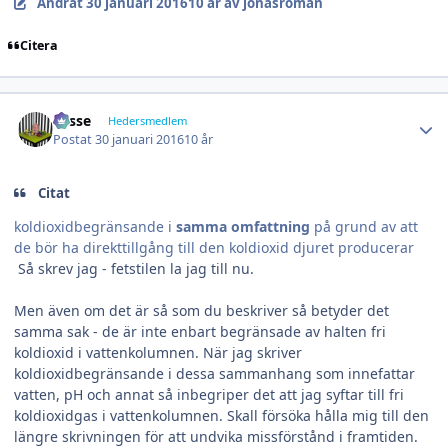
Ändrat
30 januari 2016
10 år
av jonasroman
Citera
Author stats
Lasse
Hedersmedlem
Postat
30 januari 2016
10 år
Citat
koldioxidbegränsande i
samma omfattning
på grund av att
de bör ha direkttillgång till den koldioxid djuret producerar
Så skrev jag - fetstilen la jag till nu.
Men även om det är så som du beskriver så betyder det
samma sak - de är inte enbart begränsade av halten fri
koldioxid i vattenkolumnen. När jag skriver
koldioxidbegränsande i dessa sammanhang som innefattar
vatten, pH och annat så inbegriper det att jag syftar till fri
koldioxidgas i vattenkolumnen. Skall försöka hålla mig till den
längre skrivningen för att undvika missförstånd i framtiden.