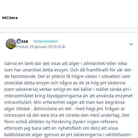
Citera
Author stats
Lasse
Hedersmedlem
Postat
29 januari 2016
10 år
Gärna en länk där det visas att alger i allmänhet/ eller vilka
som har utvecklat detta enzym. Och då framförallt för vår del -
de fastsittande. Det är ytterst få högre växter i sötvatten som
utvecklat detta enzym och några av de sk hög-pH växterna
(som valseneria) verkar enligt en del källor i stället sänka pH i
mikroområdet kring klyvöppningarna än att använda enzymet
intracellulärt. Min erfarenhet säger att man kan begränsa
alger tillväxt - åtminstone en del - med högt pH. Frågan är
intressant så det vore bra att utreda den med underlag. Det
finns också alldeles ny forskning (tyvärr ingen referens
eftersom jag bara sett en nyhetsflash om den) att vissa
kalkbildande alger gynnas av pH sänkningarna i världshaven -