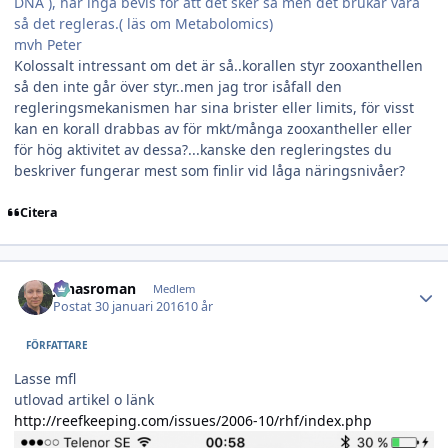
DNA ), har inga bevis för att det sker så men det brukar vara
så det regleras.( läs om Metabolomics)
mvh Peter
Kolossalt intressant om det är så..korallen styr zooxanthellen
så den inte går över styr..men jag tror isåfall den
regleringsmekanismen har sina brister eller limits, för visst
kan en korall drabbas av för mkt/många zooxantheller eller
för hög aktivitet av dessa?...kanske den regleringstes du
beskriver fungerar mest som finlir vid låga näringsnivåer?
Citera
Author stats
jonasroman
Medlem
Postat
30 januari 2016
10 år
FÖRFATTARE
Lasse mfl
utlovad artikel o länk
http://reefkeeping.com/issues/2006-10/rhf/index.php