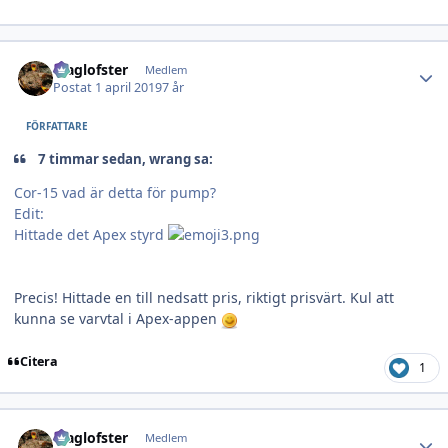
Author stats
Maglofster
Medlem
Postat
1 april 2019
7 år
FÖRFATTARE
7 timmar sedan, wrang sa:
Cor-15 vad är detta för pump?
Edit:
Hittade det Apex styrd
Precis! Hittade en till nedsatt pris, riktigt prisvärt. Kul att
kunna se varvtal i Apex-appen
Citera
1
Author stats
Maglofster
Medlem