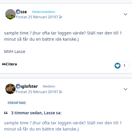
Author stats
Lasse
Hedersmedlem
Postat
25 februari 2019
7 år
sample time ? (hur ofta tar loggen värde? Ställ ner den till 1
minut så får du en bättre ide kanske.)
MVH Lasse
Citera
1
Author stats
Maglofster
Medlem
Postat
25 februari 2019
7 år
FÖRFATTARE
3 timmar sedan, Lasse sa:
sample time ? (hur ofta tar loggen värde? Ställ ner den till 1
minut så får du en bättre ide kanske.)