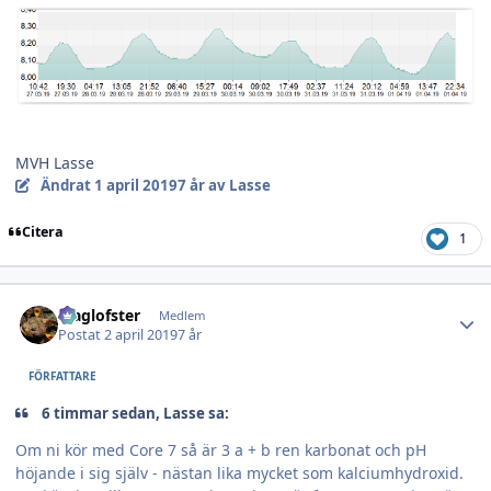
MVH Lasse
Ändrat
1 april 2019
7 år
av Lasse
Citera
1
Author stats
Maglofster
Medlem
Postat
2 april 2019
7 år
FÖRFATTARE
6 timmar sedan, Lasse sa:
Om ni kör med Core 7 så är 3 a + b ren karbonat och pH
höjande i sig själv - nästan lika mycket som kalciumhydroxid.