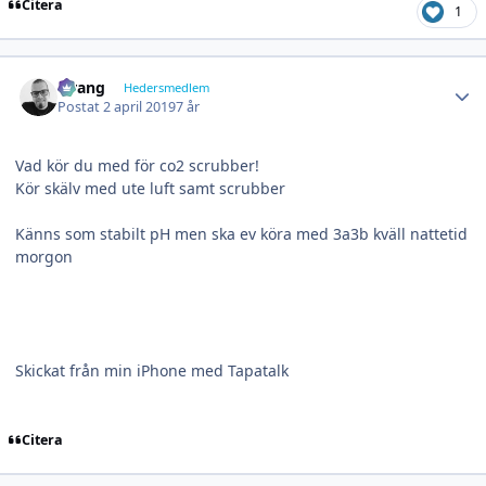
Citera
1
Author stats
wrang
Hedersmedlem
Postat
2 april 2019
7 år
Vad kör du med för co2 scrubber!
Kör skälv med ute luft samt scrubber
Känns som stabilt pH men ska ev köra med 3a3b kväll nattetid
morgon
Skickat från min iPhone med Tapatalk
Citera