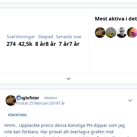
Mest aktiva i de
Svar
Visningar
Skapad
Senaste svar
274
42,5k
8 år
8 år
7 år
7 år
Expand topic overview
Author stats
Maglofster
Medlem
Postat
25 februari 2019
7 år
FÖRFATTARE
Hmm.. Upptäckte precis dessa konstiga PH-dippar som jag
inte kan förklara. Har provat att överlagra grafen mot