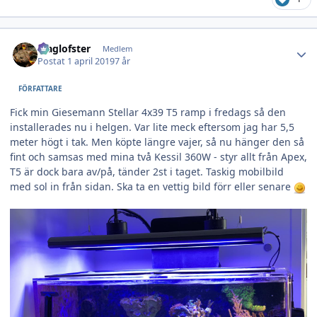
Author stats
Maglofster
Medlem
Postat
1 april 2019
7 år
FÖRFATTARE
Fick min Giesemann Stellar 4x39 T5 ramp i fredags så den
installerades nu i helgen. Var lite meck eftersom jag har 5,5
meter högt i tak. Men köpte längre vajer, så nu hänger den så
fint och samsas med mina två Kessil 360W - styr allt från Apex,
T5 är dock bara av/på, tänder 2st i taget. Taskig mobilbild
med sol in från sidan. Ska ta en vettig bild förr eller senare