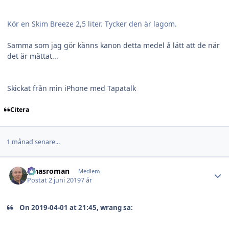
Kör en Skim Breeze 2,5 liter. Tycker den är lagom.
Samma som jag gör känns kanon detta medel å lätt att de när
det är mättat...
Skickat från min iPhone med Tapatalk
Citera
1 månad senare...
Author stats
jonasroman
Medlem
Postat
2 juni 2019
7 år
On 2019-04-01 at 21:45, wrang sa: