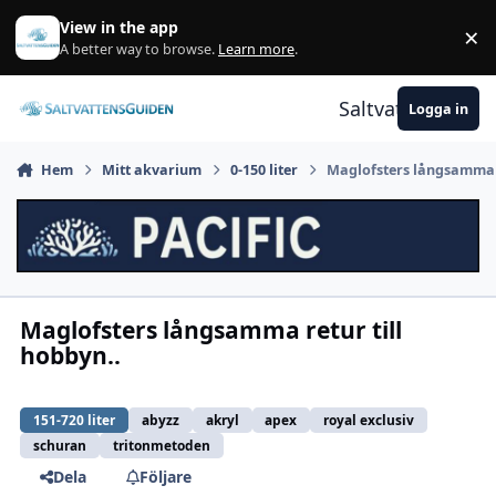
Gå till innehåll
View in the app
×
A
A better way to browse.
Learn more
.
Saltvattensguid
Logga in
Hem
Mitt akvarium
0-150 liter
Maglofsters långsamma r
Maglofsters långsamma retur till
hobbyn..
151-720 liter
abyzz
akryl
apex
royal exclusiv
schuran
tritonmetoden
Dela
Följare