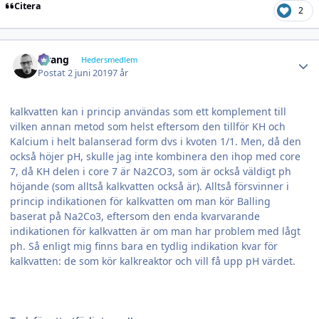
Citera
2
Author stats
wrang
Hedersmedlem
Postat
2 juni 2019
7 år
kalkvatten kan i princip användas som ett komplement till
vilken annan metod som helst eftersom den tillför KH och
Kalcium i helt balanserad form dvs i kvoten 1/1. Men, då den
också höjer pH, skulle jag inte kombinera den ihop med core
7, då KH delen i core 7 är Na2CO3, som är också väldigt ph
höjande (som alltså kalkvatten också är). Alltså försvinner i
princip indikationen för kalkvatten om man kör Balling
baserat på Na2Co3, eftersom den enda kvarvarande
indikationen för kalkvatten är om man har problem med lågt
ph. Så enligt mig finns bara en tydlig indikation kvar för
kalkvatten: de som kör kalkreaktor och vill få upp pH värdet.