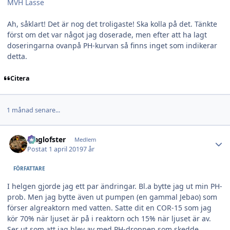
MVH Lasse
Ah, såklart! Det är nog det troligaste! Ska kolla på det. Tänkte
först om det var något jag doserade, men efter att ha lagt
doseringarna ovanpå PH-kurvan så finns inget som indikerar
detta.
Citera
1 månad senare...
Author stats
Maglofster
Medlem
Postat
1 april 2019
7 år
FÖRFATTARE
I helgen gjorde jag ett par ändringar. Bl.a bytte jag ut min PH-
prob. Men jag bytte även ut pumpen (en gammal Jebao) som
förser algreaktorn med vatten. Satte dit en COR-15 som jag
kör 70% när ljuset är på i reaktorn och 15% när ljuset är av.
Ser ut som att jag blev av med PH-droppen som skedde