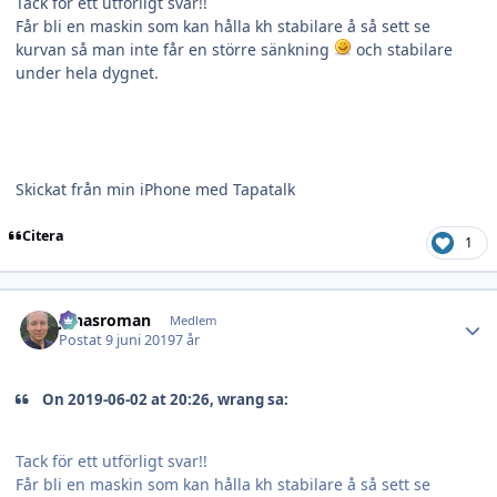
Tack för ett utförligt svar!!
Får bli en maskin som kan hålla kh stabilare å så sett se
kurvan så man inte får en större sänkning
och stabilare
under hela dygnet.
Skickat från min iPhone med Tapatalk
Citera
1
Author stats
jonasroman
Medlem
Postat
9 juni 2019
7 år
On 2019-06-02 at 20:26, wrang sa:
Tack för ett utförligt svar!!
Får bli en maskin som kan hålla kh stabilare å så sett se