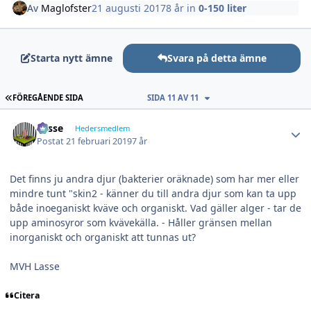
Av
Maglofster
21 augusti 2017
8 år
in
0-150 liter
Starta nytt ämne
Svara på detta ämne
FÖRSTA SIDAN
FÖREGÅENDE SIDA
SIDA 11 AV 11
Author stats
Lasse
Hedersmedlem
Postat
21 februari 2019
7 år
Det finns ju andra djur (bakterier oräknade) som har mer eller
mindre tunt "skin2 - känner du till andra djur som kan ta upp
både inoeganiskt kväve och organiskt. Vad gäller alger - tar de
upp aminosyror som kvävekälla. - Håller gränsen mellan
inorganiskt och organiskt att tunnas ut?
MVH Lasse
Citera