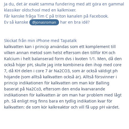
Ja du, det är exakt samma fundering med att göra en gammal
klassiker oldschool med en kalkmixer.
Får kanske fråga Tim C på triton kanalen på Facebook.
Ev så kanske
har en bra idé?
@jonasroman
Skickat från min iPhone med Tapatalk
kalkvatten kan i princip användas som ett komplement till
vilken annan metod som helst eftersom den tillför KH och
Kalcium i helt balanserad form dvs i kvoten 1/1. Men, då den
också höjer pH, skulle jag inte kombinera den ihop med core
7, då KH delen i core 7 är Na2CO3, som är också väldigt ph
höjande (som alltså kalkvatten också är). Alltså försvinner i
princip indikationen för kalkvatten om man kör Balling
baserat på Na2Co3, eftersom den enda kvarvarande
indikationen för kalkvatten är om man har problem med lågt
ph. Så enligt mig finns bara en tydlig indikation kvar för
kalkvatten: de som kör kalkreaktor och vill få upp pH värdet.