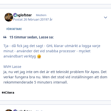
Author stats
Maglofster
Medlem
Postat
26 februari 2019
7 år
FÖRFATTARE
15 timmar sedan, Lasse sa:
Tja - då fick jag det sagt - GHL klarar utmärkt a logga varje
minut - använder det vid snabba processer - mycket
användbart verktyg
MVH Lasse
Ja, nu vet jag inte om det är ett tekniskt problem för Apex. Det
verkar fungera bra nu. Men det stod vid inställningen att dom
rekommenderade 5 minuters intervall.
Citera
Author stats