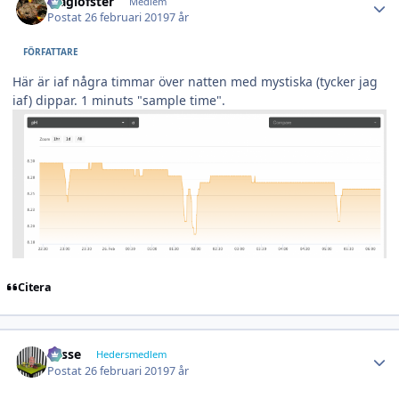
Maglofster
Medlem
Postat
26 februari 2019
7 år
FÖRFATTARE
Här är iaf några timmar över natten med mystiska (tycker jag
iaf) dippar. 1 minuts "sample time".
Citera
Author stats
Lasse
Hedersmedlem
Postat
26 februari 2019
7 år