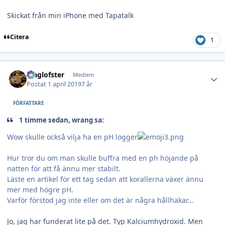
Skickat från min iPhone med Tapatalk
Citera
1
Author stats
Maglofster
Medlem
Postat
1 april 2019
7 år
FÖRFATTARE
1 timme sedan, wrang sa:
Wow skulle också vilja ha en pH logger
Hur tror du om man skulle buffra med en ph höjande på
natten för att få ännu mer stabilt.
Läste en artikel för ett tag sedan att korallerna växer ännu
mer med högre pH.
Varför förstod jag inte eller om det är några hållhakar...
Jo, jag har funderat lite på det. Typ Kalciumhydroxid. Men