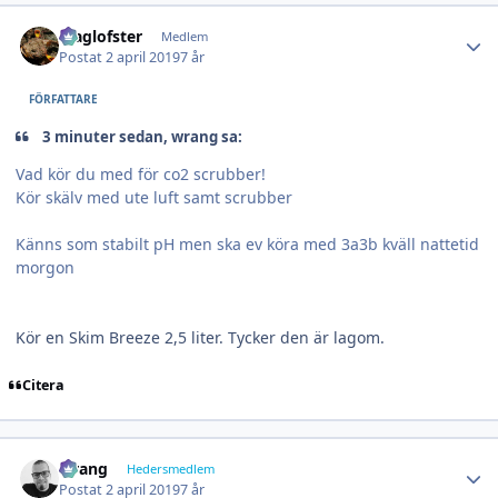
Author stats
Maglofster
Medlem
Postat
2 april 2019
7 år
FÖRFATTARE
3 minuter sedan, wrang sa:
Vad kör du med för co2 scrubber!
Kör skälv med ute luft samt scrubber
Känns som stabilt pH men ska ev köra med 3a3b kväll nattetid
morgon
Kör en Skim Breeze 2,5 liter. Tycker den är lagom.
Citera
Author stats
wrang
Hedersmedlem
Postat
2 april 2019
7 år