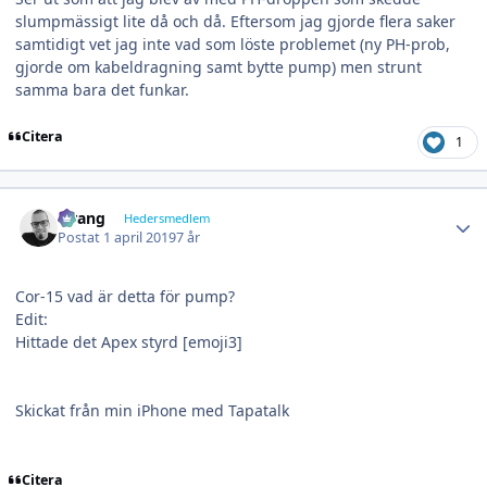
slumpmässigt lite då och då. Eftersom jag gjorde flera saker
samtidigt vet jag inte vad som löste problemet (ny PH-prob,
gjorde om kabeldragning samt bytte pump) men strunt
samma bara det funkar.
Citera
1
Author stats
wrang
Hedersmedlem
Postat
1 april 2019
7 år
Cor-15 vad är detta för pump?
Edit:
Hittade det Apex styrd [emoji3]
Skickat från min iPhone med Tapatalk
Citera