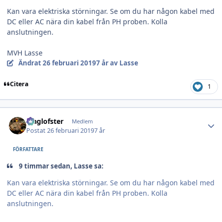
Kan vara elektriska störningar. Se om du har någon kabel med
DC eller AC nära din kabel från PH proben. Kolla
anslutningen.
MVH Lasse
Ändrat
26 februari 2019
7 år
av Lasse
Citera
1
Author stats
Maglofster
Medlem
Postat
26 februari 2019
7 år
FÖRFATTARE
9 timmar sedan, Lasse sa:
Kan vara elektriska störningar. Se om du har någon kabel med
DC eller AC nära din kabel från PH proben. Kolla
anslutningen.