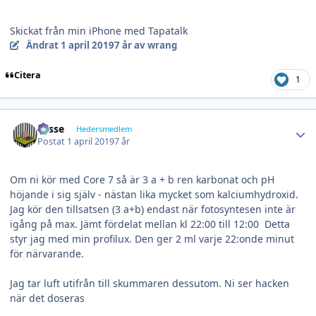
Skickat från min iPhone med Tapatalk
Ändrat
1 april 2019
7 år
av wrang
Citera
1
Author stats
Lasse
Hedersmedlem
Postat
1 april 2019
7 år
Om ni kör med Core 7 så är 3 a + b ren karbonat och pH
höjande i sig själv - nästan lika mycket som kalciumhydroxid.
Jag kör den tillsatsen (3 a+b) endast när fotosyntesen inte är
igång på max. Jämt fördelat mellan kl 22:00 till 12:00 Detta
styr jag med min profilux. Den ger 2 ml varje 22:onde minut
för närvarande.
Jag tar luft utifrån till skummaren dessutom. Ni ser hacken
när det doseras