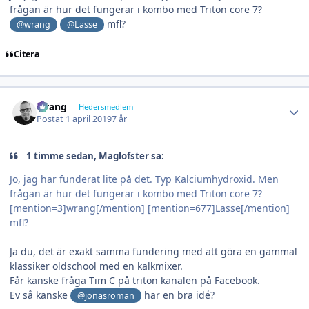
frågan är hur det fungerar i kombo med Triton core 7?
mfl?
@wrang
@Lasse
Citera
Author stats
wrang
Hedersmedlem
Postat
1 april 2019
7 år
1 timme sedan, Maglofster sa:
Jo, jag har funderat lite på det. Typ Kalciumhydroxid. Men
frågan är hur det fungerar i kombo med Triton core 7?
[mention=3]wrang[/mention] [mention=677]Lasse[/mention]
mfl?
Ja du, det är exakt samma fundering med att göra en gammal
klassiker oldschool med en kalkmixer.
Får kanske fråga Tim C på triton kanalen på Facebook.
Ev så kanske
har en bra idé?
@jonasroman