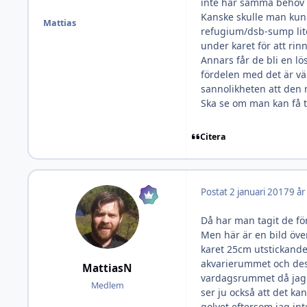
inte har samma behov 
Kanske skulle man kun
Mattias
refugium/dsb-sump lit
under karet för att rin
Annars får de bli en l
fördelen med det är vä
sannolikheten att den mö
Ska se om man kan få ti
Citera
Postat
2 januari 2017
9 år
Då har man tagit de fö
Men här är en bild över
karet 25cm utstickande 
akvarierummet och dess
MattiasN
vardagsrummet då jag k
Medlem
ser ju också att det ka
golvet eftersom jag int