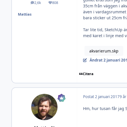
2,6k
808
Inlägg
Omdöme
35cm från väggen i akv
även i vardagsrummet 
Mattias
bara sticker ut 25cm frå
Tar lite tid, SketchUp ä
med karet i linje med 
akvarierum.skp
Ändrat
2 januari 20
Citera
Postat
2 januari 2017
9 år
Hm, hur tusan får jag 