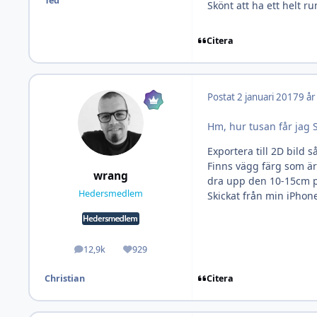
Ted
Skönt att ha ett helt r
Citera
Postat
2 januari 2017
9 år
Hm, hur tusan får jag 
Exportera till 2D bild s
Finns vägg färg som är
wrang
dra upp den 10-15cm p
Hedersmedlem
Skickat från min iPhon
12,9k
929
Inlägg
Omdöme
Citera
Christian