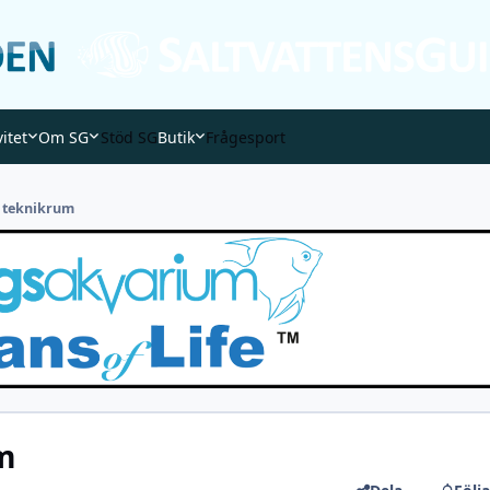
vitet
Om SG
Stöd SG
Butik
Frågesport
d teknikrum
m