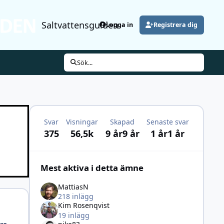
Saltvattensguiden
Logga in
Registrera dig
Sök...
Svar
Visningar
Skapad
Senaste svar
375
56,5k
9 år
9 år
1 år
1 år
Mest aktiva i detta ämne
MattiasN
218 inlägg
Kim Rosenqvist
19 inlägg