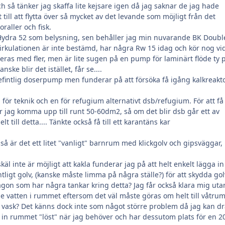
ch så tänker jag skaffa lite kejsare igen då jag saknar de jag hade
det till att flytta över så mycket av det levande som möjligt från det
oraller och fisk.
I Hydra 52 som belysning, sen behåller jag min nuvarande BK Doubl
rkulationen är inte bestämd, har några Rw 15 idag och kör nog vi
ras med fler, men är lite sugen på en pump för laminärt flöde ty 
ske blir det istället, får se....
fintlig doserpump men funderar på att försöka få igång kalkreakt
 för teknik och en för refugium alternativt dsb/refugium. För att få
 jag komma upp till runt 50-60dm2, så om det blir dsb går ett av
 till detta.... Tänkte också få till ett karantäns kar
å är det ett litet "vanligt" barnrum med klickgolv och gipsväggar,
äl inte är möjligt att kakla funderar jag på att helt enkelt lägga in
ntligt golv, (kanske måste limma på några ställe?) för att skydda go
ågon som har några tankar kring detta? Jag får också klara mig uta
 vatten i rummet eftersom det väl måste göras om helt till våtru
h vask? Det känns dock inte som något större problem då jag kan d
n rummet "löst" när jag behöver och har dessutom plats för en 2