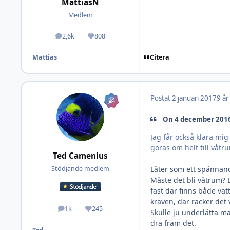
MattiasN
Medlem
2,6k
808
Inlägg
Omdöme
Citera
Mattias
Postat
2 januari 2017
9 år
On 4 december 2016 
Jag får också klara mi
göras om helt till våt
Ted Camenius
Låter som ett spännan
Stödjande medlem
Måste det bli våtrum? 
fast där finns både vat
kraven, där räcker det
1k
245
Inlägg
Omdöme
Skulle ju underlätta ma
dra fram det.