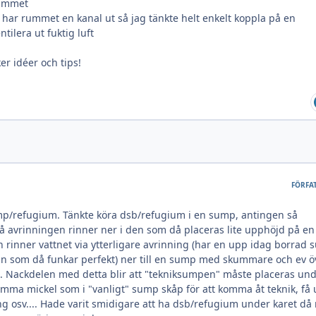
rummet
å har rummet en kanal ut så jag tänkte helt enkelt koppla på en
entilera ut fuktig luft
er idéer och tips!
FÖRFA
mp/refugium. Tänkte köra dsb/refugium i en sump, antingen så
så avrinningen rinner ner i den som då placeras lite upphöjd på en
n rinner vattnet via ytterligare avrinning (har en upp idag borrad
ln som då funkar perfekt) ner till en sump med skummare och ev ö
. Nackdelen med detta blir att "tekniksumpen" måste placeras un
amma mickel som i "vanligt" sump skåp för att komma åt teknik, få 
 osv.... Hade varit smidigare att ha dsb/refugium under karet då