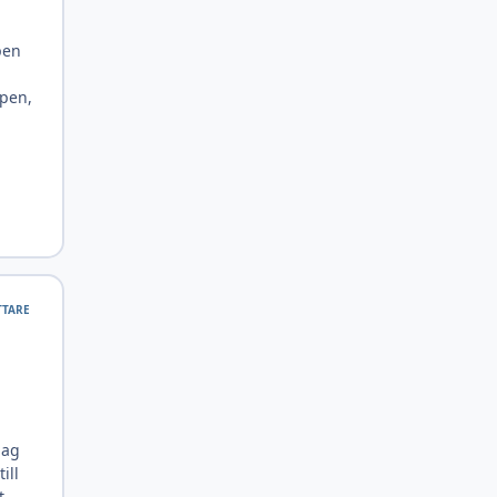
pen
mpen,
TTARE
jag
ill
t