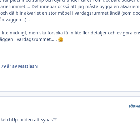
arierummet.... Det innebär också att jag måste bygga en akvariem
och då blir akvariet en stor möbel i vardagsrummet ändå (som do
n väggen...)...
r lite mickligt, men ska försöka få in lite fler detaljer och ev göra en
väggen i vardagsrummet.....
17
9 år
av MattiasN
FÖRFA
SketchUp-bilden att synas??