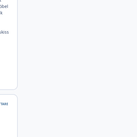
öbel
ck
skiss
TTARE