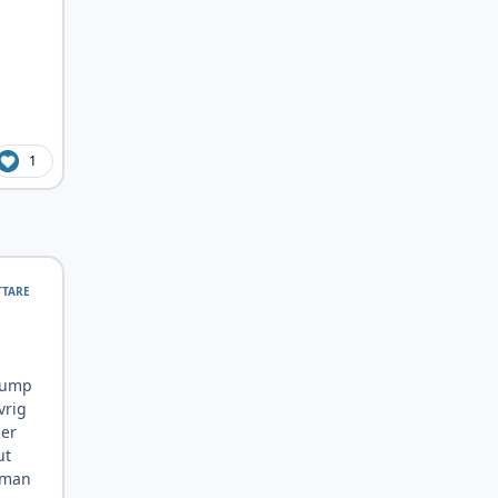
1
TTARE
 sump
vrig
der
ut
 man