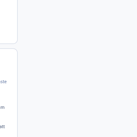
åste
rum
att