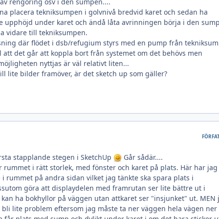
av rengöring osv i den sumpen....
na placera tekniksumpen i golvnivå bredvid karet och sedan ha
e upphöjd under karet och ändå låta avrinningen börja i den sum
na vidare till tekniksumpen.
ösning där flödet i dsb/refugium styrs med en pump från tekniksu
l att det går att koppla bort från systemet om det behövs men
jligheten nyttjas är väl relativt liten...
ll lite bilder framöver, är det sketch up som gäller?
FÖRFA
rsta stapplande stegen i SketchUp
Går sådär....
 rummet i rätt storlek, med fönster och karet på plats. Här har jag
i rummet på andra sidan vilket jag tänkte ska spara plats i
utom göra att displaydelen med framrutan ser lite bättre ut i
an ha bokhyllor på väggen utan attkaret ser "insjunket" ut. MEN 
n bli lite problem eftersom jag måste ta ner väggen hela vägen ner t
e får plats med sump och dylikt under karet i om det bara sticker u