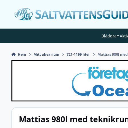
Gå till innehåll
Bläddra
Akti
Hem
Mitt akvarium
721-1199 liter
Mattias 980l me
Mattias 980l med teknikru