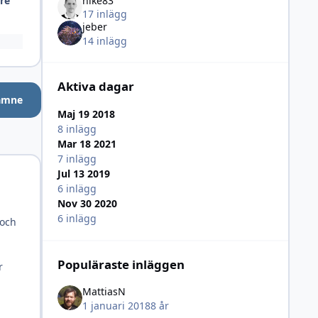
nike83
are
17 inlägg
jeber
14 inlägg
Aktiva dagar
 ämne
Maj 19 2018
8 inlägg
Mar 18 2021
7 inlägg
Jul 13 2019
6 inlägg
Nov 30 2020
6 inlägg
 och
Populäraste inläggen
r
MattiasN
1 januari 2018
8 år