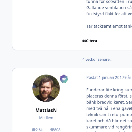
tunna för sötvatten i 
Gällande ventilation s
fuktstyrd fläkt för att v
Tar tacksamt emot tank
Citera
4 veckor senare...
Postat
1 januari 2017
9 år
Funderar lite kring su
placeras denna först, 
bänk bredvid karet. Se
med två hål i ena gave
MattiasN
teknik samt returpump
Medlem
karet och då blir det s
skummare vid rengöring
2,6k
808
Inlägg
Omdöme