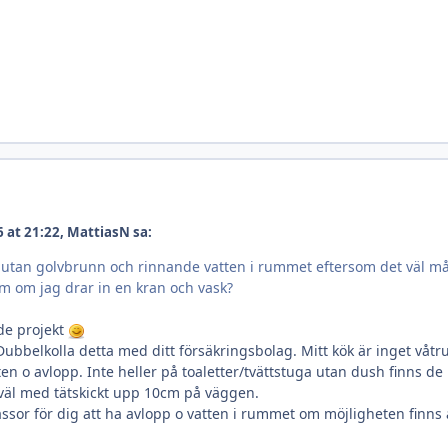
at 21:22, MattiasN sa:
g utan golvbrunn och rinnande vatten i rummet eftersom det väl m
rum om jag drar in en kran och vask?
de projekt
Dubbelkolla detta med ditt försäkringsbolag. Mitt kök är inget våt
ten o avlopp. Inte heller på toaletter/tvättstuga utan dush finns de
 väl med tätskickt upp 10cm på väggen.
ssor för dig att ha avlopp o vatten i rummet om möjligheten finns 