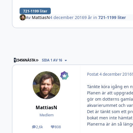
721-1199 liter
Av
MattiasN
4 december 2016
9 år
in
721-1199 liter
SISTA SIDAN
1
2
3
4
5
6
NÄSTA
SIDA 1 AV 16
Postat
4 december 2016
Tänkte köra igång en n
Planen är att uppgrader
gör om dotterns gamla 
akvarierummet och va
MattiasN
Det är tänkt som ett p
Medlem
bokat men inte hämtat 
Planerna är än så läng
2,6k
808
Inlägg
Omdöme