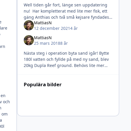
Well tiden går fort, länge sen uppdatering
nu! Har kompletterat med lite mer fisk, ett
gäng Anthias och två små kejsare fyndades
e
MattiasN
hos Företagsakvarium förra veckan Idag
dare
12 december 2021
4 år
gjorde första vattenb
p
MattiasN
25 mars 2018
8 år
orn
Nästa steg i operation byta sand igår! Bytte
180l vatten och fyllde på med ny sand, blev
20kg Dupla Reef ground. Behövs lite mer
men det blev en bra start, vilken skillnad det
blir med vit fin sand i
Populära bilder
 en
lv och
n
m om
ra
00l