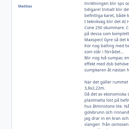
Inriktningen blir sps o
Mattias
tidigare! Initialt blir 
befintliga karet, både k
I teknikväg blir det A
Cone 250 skummare. Ci
på dessa som komplette
Maxspect Gyre så det kan
Kör nog balling med be
som står i förrådet...
Blir nog två sumpar, en
effekt med dsb behöver
sumpkaren åt nästan helt
När det gäller rummet s
3,8x2,22m.
Då det av ekonomiska sk
plastmatta löst på befi
hus åtminstone lite. N
golvbrunn och rinnande
jag drar in en kran oc
slangen från osmosen i