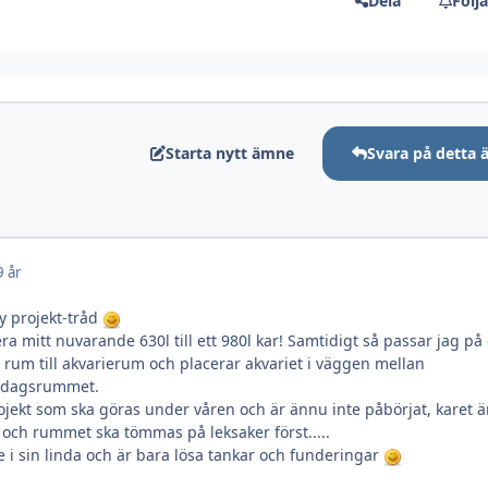
Dela
Följ
Starta nytt ämne
Svara på detta
9 år
y projekt-tråd
a mitt nuvarande 630l till ett 980l kar! Samtidigt så passar jag på
rum till akvarierum och placerar akvariet i väggen mellan
rdagsrummet.
rojekt som ska göras under våren och är ännu inte påbörjat, karet ä
och rummet ska tömmas på leksaker först.....
e i sin linda och är bara lösa tankar och funderingar