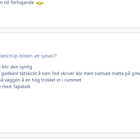
um till förfogande
SketchUp-bilden att synas??
å blir den synlig
 godkänt tätskickt å som Ted skriver kör med svetsad matta på golv
å väggen å en hög tröskel in i rummet
e med Tapatalk