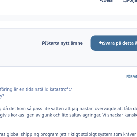
Dela
Följ
Starta nytt ämne
Svara på detta
FÖRFA
öring är en tidsinställd katastrof :/
y?
ig då det kom så pass lite vatten att jag nästan övervägde att låta de
ligtvis korkas igen av gunk och lite saltavlagringar. Vi snackar kansk
as global shipping program (ett riktigt stolpigt system som kräver