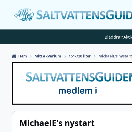
Gå till innehåll
Bläddra
Akti
Hem
Mitt akvarium
151-720 liter
MichaelE's nystart
MichaelE's nystart