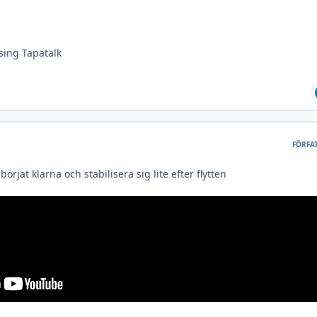
sing Tapatalk
FÖRFA
örjat klarna och stabilisera sig lite efter flytten