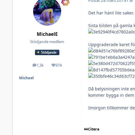
Postat
28 mars 2019
7 år
Det har hänt lite saker.
Sista bilden på gamla 
MichaelE
Stödjande medlem
Uppgraderade karet förr
1,3k
974
Inlägg
Omdöme
Michael
Då belysningen inte en
kommer bygga in dem 
Imorgon tillkommer det 
Citera