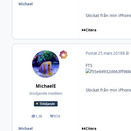
Michael
Skickat från min iPhon
Citera
Postat
25 mars 2018
8 år
FTS
MichaelE
Skickat från min iPhon
Stödjande medlem
1,3k
974
Inlägg
Omdöme
Citera
Michael