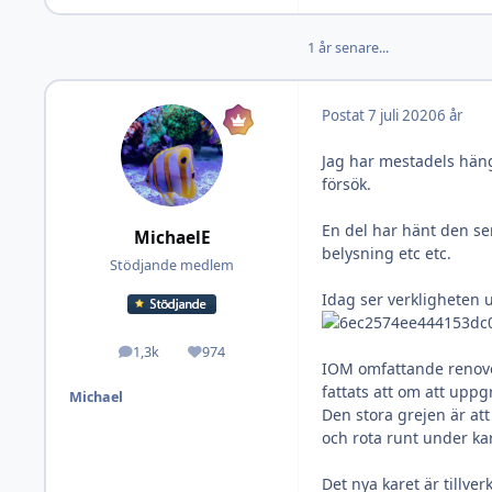
1 år senare...
Postat
7 juli 2020
6 år
Jag har mestadels häng
försök.
En del har hänt den sen
MichaelE
belysning etc etc.
Stödjande medlem
Idag ser verkligheten u
1,3k
974
Inlägg
Omdöme
IOM omfattande renover
fattats att om att uppg
Michael
Den stora grejen är att
och rota runt under kar
Det nya karet är tillv