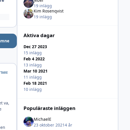
jeber
are
19 inlägg
Kim Rosenqvist
19 inlägg
Aktiva dagar
 ämne
Dec 27 2023
15 inlägg
Feb 4 2022
13 inlägg
Mar 10 2021
TTARE
11 inlägg
Feb 18 2021
10 inlägg
t va,
Populäraste inläggen
e
MichaelE
23 oktober 2021
4 år
 en