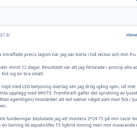
18
7 år
FÖRFA
nträffade precis lagom när jag var borta i två veckor och min fru
r minst 12 dagar. Resultatet var att jag förlorade i princip alla a
 fick sig en bra smäll.
igt nöjd med LED belysning överlag sen jag drog igång igen, iaf inte
mla upplägg med MH/T5. Framförallt gäller det spridning av ljuse
dlöst egentligen) misstänker att led saknar något som man fick i lj
ven.
 lite funderingar beslutade jag att montera 2*24 T5 på min razor le
ha en lösning lik aquaticlifes T5 hybrid lösning men min nuvarande