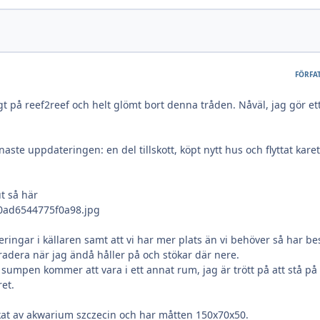
FÖRFA
t på reef2reef och helt glömt bort denna tråden. Nåväl, jag gör ett
aste uppdateringen: en del tillskott, köpt nytt hus och flyttat karet
t så här
ingar i källaren samt att vi har mer plats än vi behöver så har be
radera när jag ändå håller på och stökar där nere.
 sumpen kommer att vara i ett annat rum, jag är trött på att stå på
et.
erkat av akwarium szczecin och har måtten 150x70x50.