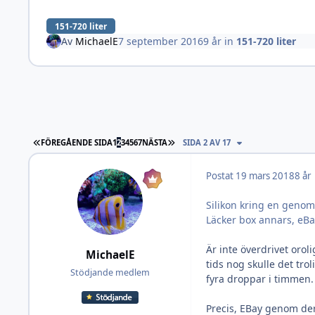
151-720 liter
Av
MichaelE
7 september 2016
9 år
in
151-720 liter
FÖRSTA SIDAN
SISTA SIDAN
FÖREGÅENDE SIDA
1
2
3
4
5
6
7
NÄSTA
SIDA 2 AV 17
Postat
19 mars 2018
8 år
Silikon kring en genomf
Läcker box annars, eBa
Är inte överdrivet orol
MichaelE
tids nog skulle det tro
Stödjande medlem
fyra droppar i timmen.
Precis, EBay genom der