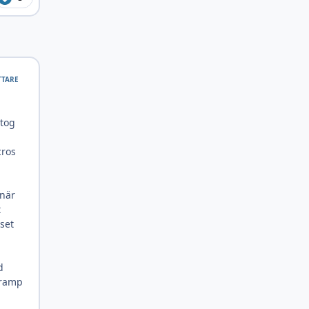
TTARE
 tog
cros
 när
t
uset
d
 ramp