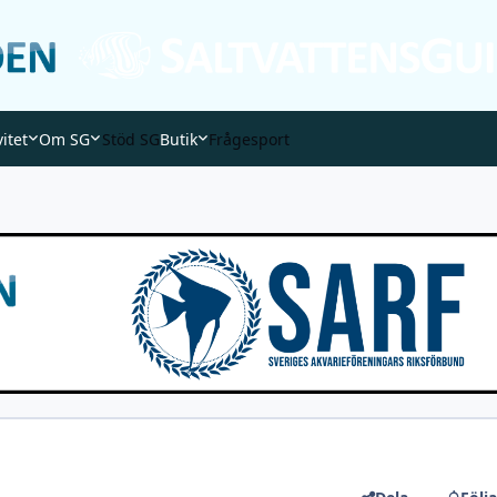
vitet
Om SG
Stöd SG
Butik
Frågesport