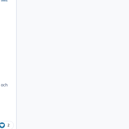
TTARE
 och
2