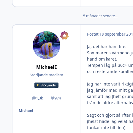
5 månader senare...
Postat
19 september 20
Ja, det har hänt lite.
Sommarens värmebölja i
hand om karet.
Tempen låg på 30c+ unde
MichaelE
och resterande koraller
Stödjande medlem
Jag har inte varit rikt
jag jämför med mitt ga
samt att jag (helt grun
1,3k
974
Inlägg
Omdöme
från de äldre alternati
Michael
Sagt och gjort så rfter
(helst hade jag velat 
funkar inte till den).