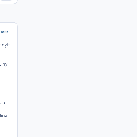
TTARE
 nytt
, ny
slut
 knä