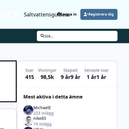
Saltvattensguiden
Logga in
Registrera dig
Sök...
Svar
Visningar
Skapad
Senaste svar
415
98,5k
9 år
9 år
1 år
1 år
Mest aktiva i detta ämne
MichaelE
223 inlägg
nike83
19 inlägg