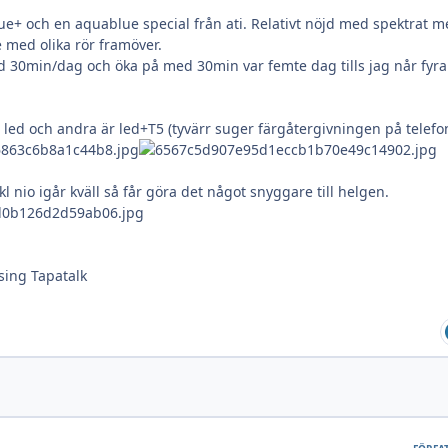
lue+ och en aquablue special från ati. Relativt nöjd med spektrat 
 med olika rör framöver.
d 30min/dag och öka på med 30min var femte dag tills jag når fyra
t led och andra är led+T5 (tyvärr suger färgåtergivningen på telefo
l nio igår kväll så får göra det något snyggare till helgen.
sing Tapatalk