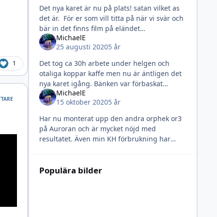
Det nya karet är nu på plats! satan vilket as
det är. För er som vill titta på när vi svär och
bär in det finns film på eländet
MichaelE
här: https://www.instagram.com/tv/CVXkqSdL
25 augusti 2020
5 år
IjJ/?utm_medium=copy_link
Det tog ca 30h arbete under helgen och
1
otaliga koppar kaffe men nu är äntligen det
nya karet igång. Bänken var förbaskat
MichaelE
otymplig så vi fick ta loss alla paneler för att
TTARE
15 oktober 2020
5 år
minska risken att vi skadade
Har nu monterat upp den andra orphek or3
på Auroran och är mycket nöjd med
resultatet. Även min KH förbrukning har
börjat ta fart så karet börjar nog stabilisera
sig efter flytten. Vår dotter kommer
Populära bilder