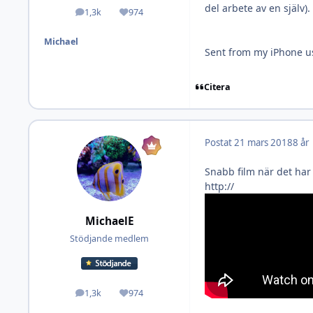
del arbete av en själv).
1,3k
974
Inlägg
Omdöme
Michael
Sent from my iPhone u
Citera
Postat
21 mars 2018
8 år
Snabb film när det har b
http://
MichaelE
Stödjande medlem
1,3k
974
Inlägg
Omdöme